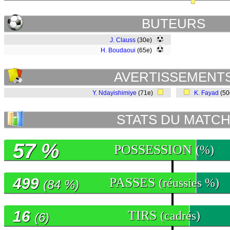
BUTEURS
J. Clauss
(30e)
H. Boudaoui
(65e)
AVERTISSEMENT
Y. Ndayishimiye
(71e)
K. Fayad
(5
STATS DU MATC
57 %
POSSESSION
(%)
499
PASSES
(réussies %)
(84 %)
16
TIRS
(cadrés)
(6)