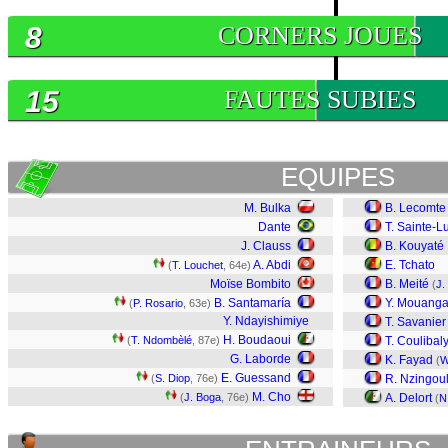
8
CORNERS JOUES
15
FAUTES SUBIES
EQUIPES
M. Bulka
B. Lecomte
Dante
T. Sainte-L
J. Clauss
B. Kouyaté
A. Abdi
E. Tchato
(
T. Louchet
, 64e)
Moïse Bombito
B. Meité
(
J.
B. Santamaría
Y. Mouang
(
P. Rosario
, 63e)
Y. Ndayishimiye
T. Savanier
H. Boudaoui
(
T. Ndombèlé
, 87e)
T. Coulibal
G. Laborde
K. Fayad
(
W
E. Guessand
(
S. Diop
, 76e)
R. Nzingou
M. Cho
(
J. Boga
, 76e)
A. Delort
(
N