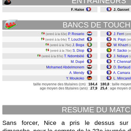
ENTRAINEURS
F. Haise
J. Gasset
BANCS DE TOUCH
P. Rosario
J. Ferri
(entré à la 63e)
(ent
T. Louchet
N. Pays
(entré à la 64e)
(en
J. Boga
W. Khazri
(entré à la 76e)
(
S. Diop
F. Sacko
(entré à la 76e)
(e
T. Ndombèlé
J. Ndiaye
(entré à la 87e)
(
M. Dupé
T. Chennah
Mohamed Abdelmonem
D. Bertaud
A. Mendy
A. Camara
Y. Moukoko
L. Mincarel
taille moyenne des titulaires (cm) :
184,4
180,8
: taille moye
age moyen des titulaires (ans) :
27,9
25,4
: age moyen de
RESUME DU MAT
Sans forcer, Nice a pris le dessus sur M