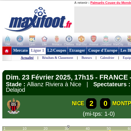
A retenir :
Palmarès Coupe du Mond
OM
PSG
Lyon
Lille
Monaco
Chelsea
Man Utd
Arsenal
Liverpool
ManCity
Ba
+ de clubs
Mercato
Ligue 1
L2/Coupes
Etranger
Coupe d'Europe
Les B
Actualité
|
Résultats & Classement
|
Buteurs
|
Calendrier
|
Equip
Dim. 23 Février 2025, 17h15 - FRANCE -
Stade :
Allianz Riviera à Nice |
Spectateurs :
Delajod
2
0
NICE
MONTP
(mi-tps: 1-0)
1
10
20
30
40
50
6