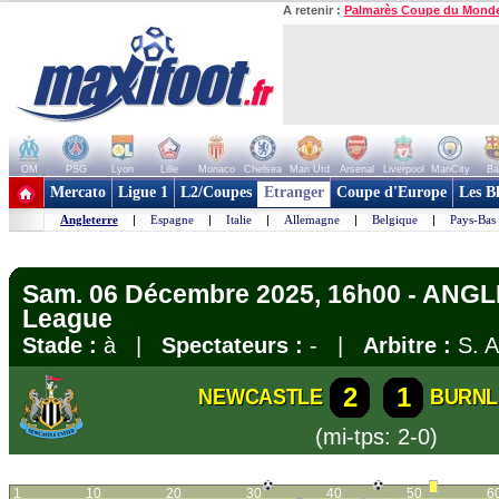
A retenir :
Palmarès Coupe du Mond
OM
PSG
Lyon
Lille
Monaco
Chelsea
Man Utd
Arsenal
Liverpool
ManCity
Ba
+ de clubs
Mercato
Ligue 1
L2/Coupes
Etranger
Coupe d'Europe
Les B
Angleterre
|
Espagne
|
Italie
|
Allemagne
|
Belgique
|
Pays-Bas
Sam. 06 Décembre 2025, 16h00 - ANGL
League
Stade :
à |
Spectateurs :
- |
Arbitre :
S. A
2
1
NEWCASTLE
BURNL
(mi-tps: 2-0)
1
10
20
30
40
50
6