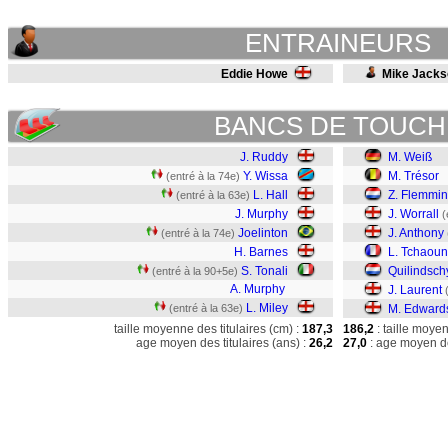
ENTRAINEURS
Eddie Howe
Mike Jacks
BANCS DE TOUCH
J. Ruddy
M. Weiß
Y. Wissa
M. Trésor
(entré à la 74e)
L. Hall
Z. Flemmi
(entré à la 63e)
J. Murphy
J. Worrall
(
Joelinton
J. Anthony
(entré à la 74e)
H. Barnes
L. Tchaou
S. Tonali
Quilindsch
(entré à la 90+5e)
A. Murphy
J. Laurent
L. Miley
(entré à la 63e)
M. Edward
taille moyenne des titulaires (cm) :
187,3
186,2
: taille moye
age moyen des titulaires (ans) :
26,2
27,0
: age moyen de