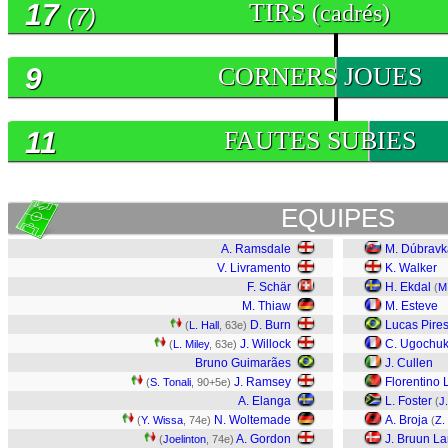
17
TIRS
(cadrés)
(7)
9
CORNERS JOUES
11
FAUTES SUBIES
EQUIPES
A. Ramsdale
M. Dúbravk
V. Livramento
K. Walker
F. Schär
H. Ekdal
(
M
M. Thiaw
M. Esteve
D. Burn
Lucas Pire
(
L. Hall
, 63e)
J. Willock
C. Ugochu
(
L. Miley
, 63e)
Bruno Guimarães
J. Cullen
J. Ramsey
Florentino 
(
S. Tonali
, 90+5e)
A. Elanga
L. Foster
(
J
N. Woltemade
A. Broja
(
Y. Wissa
, 74e)
(
Z.
A. Gordon
J. Bruun L
(
Joelinton
, 74e)