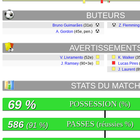
BUTEURS
Bruno Guimarães
(31e)
Z. Flemming
A. Gordon
(45e, pen.)
AVERTISSEMENT
V. Livramento
(52e)
K. Walker
(3
J. Ramsey
(90+3e)
Lucas Pires
J. Laurent
(8
STATS DU MATC
69 %
POSSESSION
(%)
586
PASSES
(réussies %)
(91 %)