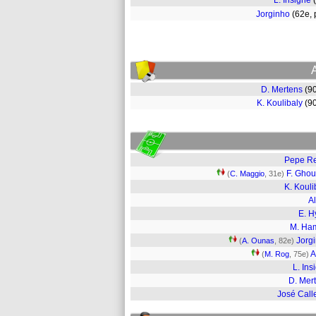
L. Insigne
Jorginho
(62e,
D. Mertens
(9
K. Koulibaly
(9
Pepe R
F. Gho
(
C. Maggio
, 31e)
K. Kouli
Al
E. H
M. Ha
Jorg
(
A. Ounas
, 82e)
A
(
M. Rog
, 75e)
L. Ins
D. Mer
José Call