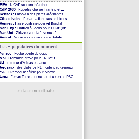
FIFA
: la CAF soutient Infantino
CdM 2030
: Rubiales charge Infantino et ...
Rennes
: Embolo a des pistes alléchantes
Côte d'Ivoire
: Renard affiche ses ambitions
Rennes
: Haise confirme pour Aït Boudlal
Man City
: Trafford à Leeds pour 47 M€ (off...
Man Utd
: Zirkzee vers la Juventus ?
Amical
: Monaco s'impose contre Getafe
Nantes
: Der Zakarian et sa relation avec Kita
Les + populaires du moment
OM
: le club prêt à libérer Kondogbia ?
Monaco
: le message touchant d'Akliouche
Monaco
: Pogba pointé du doigt
FIFA
: Tebas en remet une couche
Real
: Diomandé arrive pour 140 M€ !
FIFA
: l'UEFA maintient la pression
OM
: le retour d'Adidas est acté
PSG
: Tebas encense Luis Enrique
Bordeaux
: des clubs de N1 montent au créneau
Real
: Vinicius jusqu'en 2032 (officiel)
PSG
: Liverpool accélère pour Mbaye
Lyon
: Mangala va rejoindre Getafe
Barça
: Ferran Torres donne son feu vert au PSG
OM
: une offre refusée pour Aguerd
PSG
: Luis Enrique satisfait malgré tout
Real
: c'est confirmé pour Vinicius
Man City
: Rodri préfère le Barça au Real !
Troyes
: Junior Diaz jusqu'en 2030 (officiel)
emplacement publicitaire
PSG
: Akliouche a signé (officiel)
OM
: une offre pour Bulka
PSG
: contrat signé pour Akliouche
Ouganda
: Owori battu à mort à Kampala
Arsenal
: Arteta veut créer une dynastie
Voir les brèves précédentes