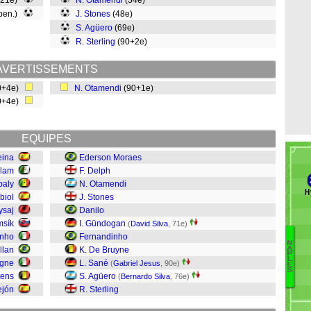
(21e)
N. Otamendi
(34e)
 pen.)
J. Stones
(48e)
S. Agüero
(69e)
R. Sterling
(90+2e)
AVERTISSEMENTS
0+4e)
N. Otamendi
(90+1e)
0+4e)
EQUIPES
eina
Ederson Moraes
ulam
F. Delph
baly
N. Otamendi
H
biol
J. Stones
ysaj
Danilo
msík
I. Gündogan
(
David Silva
, 71e)
inho
Fernandinho
N
A
llan
K. De Bruyne
Zi
P
L
igne
L. Sané
(
Gabriel Jesus
, 90e)
E
Se
S
tens
S. Agüero
(
Bernardo Silva
, 76e)
R
ejón
R. Sterling
O
M