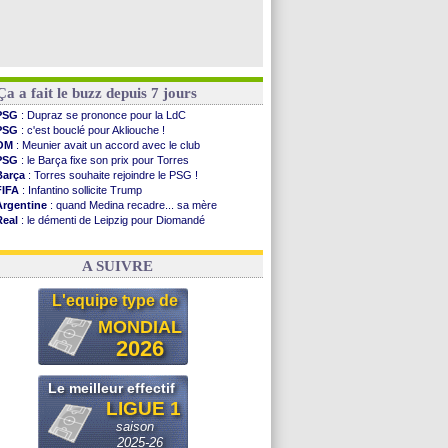
Ça a fait le buzz depuis 7 jours
PSG
: Dupraz se prononce pour la LdC
PSG
: c'est bouclé pour Akliouche !
OM
: Meunier avait un accord avec le club
PSG
: le Barça fixe son prix pour Torres
Barça
: Torres souhaite rejoindre le PSG !
FIFA
: Infantino sollicite Trump
Argentine
: quand Medina recadre... sa mère
Real
: le démenti de Leipzig pour Diomandé
OM
: Paixão attire un 2e club anglais
FIFA
: le conseiller d'Infantino démissionne !
A SUIVRE
L'equipe type de
MONDIAL
2026
Le meilleur effectif
LIGUE 1
saison
2025-26