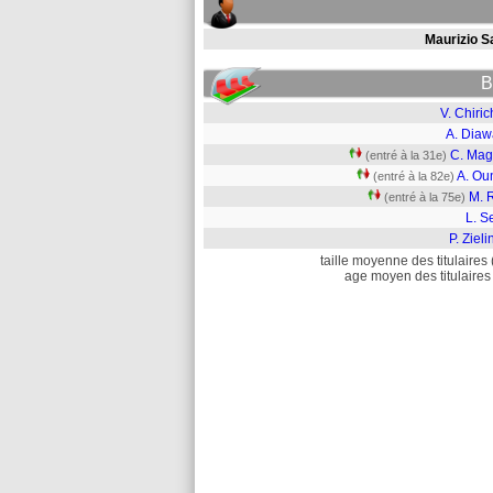
Maurizio S
B
V. Chiri
A. Diaw
C. Mag
(entré à la 31e)
A. Ou
(entré à la 82e)
M. 
(entré à la 75e)
L. S
P. Zieli
taille moyenne des titulaires 
age moyen des titulaires 