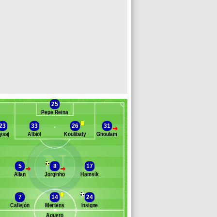
25
Pepe Reina
23
33
26
31
>
ysaj
Albiol
Koulibaly
Ghoulam
Banc des remplaçants
Naples
5
8
17
>
>
Allan
Jorginho
Hamsík
elinski
pe
og
7
14
24
unas
Callejón
Mertens
Insigne
aggio
Aguero