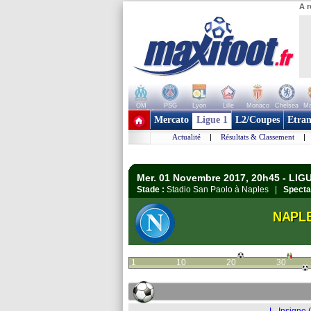
A r
OM
PSG
Lyon
Lille
Monaco
Chelsea
Ma
+ de clubs
Mercato
Ligue 1
L2/Coupes
Etran
Actualité
|
Résultats & Classement
|
Mer. 01 Novembre 2017, 20h45 - LIG
Stade :
Stadio San Paolo à Naples |
Specta
NAPL
1
10
20
30