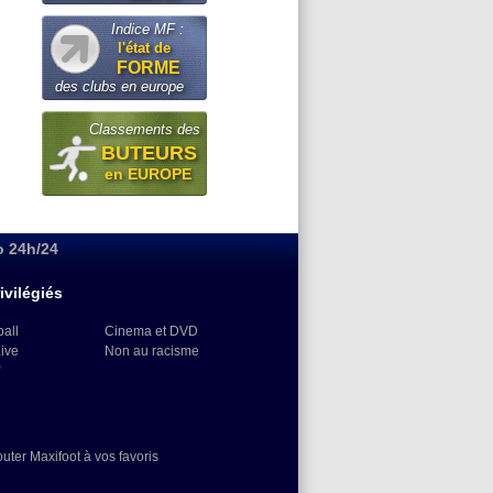
Indice MF :
l'état de
FORME
des clubs en europe
Classements des
BUTEURS
en EUROPE
o 24h/24
ivilégiés
ball
Cinema et DVD
Live
Non au racisme
)
outer Maxifoot à vos favoris