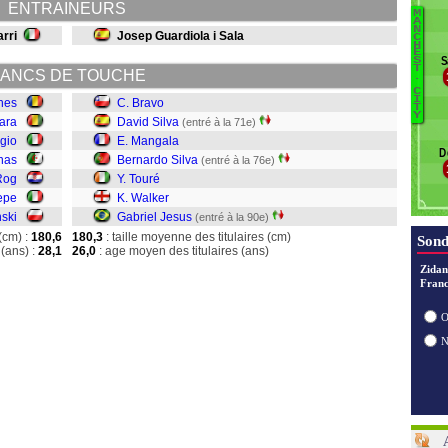
ENTRAINEURS
D
M
B
A
C
N
arri
Josep Guardiola i Sala
C
G
H
E
S
S
Wa
T
ANCS DE TOUCHE
.
To
C
Si
I
ches
C. Bravo
T
Y
M
ara
David Silva
(entré à la 71e)
Si
gio
E. Mangala
D
Br
nas
Bernardo Silva
(entré à la 76e)
Rog
Y. Touré
epe
K. Walker
nski
Gabriel Jesus
(entré à la 90e)
(cm) :
180,6
180,3
: taille moyenne des titulaires (cm)
Sond
(ans) :
28,1
26,0
: age moyen des titulaires (ans)
Zidan
Franc
O