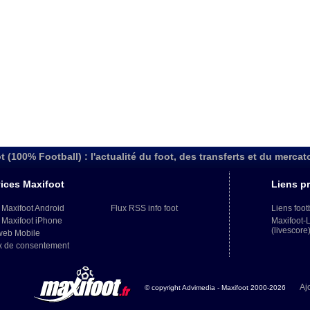
t (100% Football) : l'actualité du foot, des transferts et du mercat
ices Maxifoot
Liens pr
 Maxifoot Android
Flux RSS info foot
Liens foot
 Maxifoot iPhone
Maxifoot-
(livescore
web Mobile
x de consentement
Aj
© copyright Advimedia - Maxifoot 2000-2026