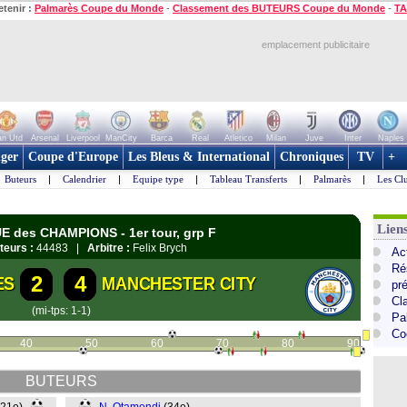
etenir :
Palmarès Coupe du Monde
-
Classement des BUTEURS Coupe du Monde
-
TA
emplacement publicitaire
n Utd
Arsenal
Liverpool
ManCity
Barca
Real
Atletico
Milan
Juve
Inter
Naples
ger
Coupe d'Europe
Les Bleus & International
Chroniques
TV
+
Buteurs
|
Calendrier
|
Equipe type
|
Tableau Transferts
|
Palmarès
|
Les Cl
Lie
UE des CHAMPIONS - 1er tour, grp F
teurs :
44483 |
Arbitre :
Felix Brych
Ac
Ré
2
4
ES
MANCHESTER CITY
pr
Cl
(mi-tps: 1-1)
Pa
Co
40
50
60
70
80
90
BUTEURS