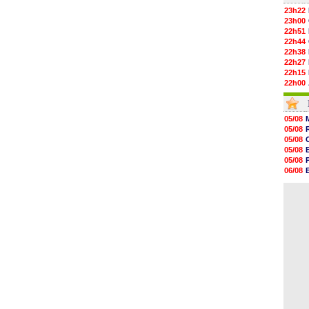
23h22
23h00
22h51
22h44
22h38
22h27
22h15
22h00
21h48
21h39
21h26
05/08
21h05
05/08
20h47
05/08
20h30
05/08
20h18
05/08
20h04
06/08
19h47
06/08
19h34
06/08
19h14
19h06
18h50
18h30
18h20
17h58