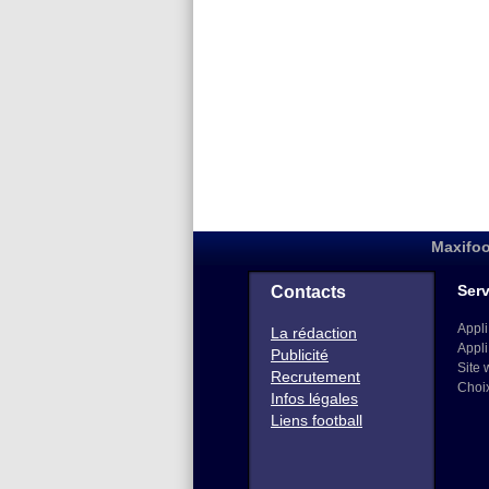
Maxifoo
Serv
Contacts
Appli
La rédaction
Appli
Publicité
Site 
Recrutement
Choi
Infos légales
Liens football