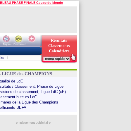
BLEAU PHASE FINALE Coupe du Monde
Résultats
Bayern
Dortmund
Classements
Calendriers
ubs
|
ns LIGUE des CHAMPIONS
tualité de LdC
sultats / Classement, Phase de Ligue
évisions de classement, Ligue LdC (xP)
assement buteurs LdC
lmarès de la Ligue des Champions
efficients UEFA
emplacement publicitaire