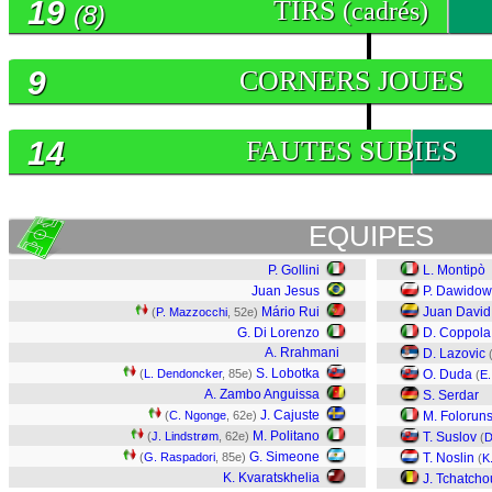
19
TIRS
(cadrés)
(8)
9
CORNERS JOUES
14
FAUTES SUBIES
EQUIPES
P. Gollini
L. Montipò
Juan Jesus
P. Dawidow
Mário Rui
Juan David
(
P. Mazzocchi
, 52e)
G. Di Lorenzo
D. Coppola
A. Rrahmani
D. Lazovic
S. Lobotka
(
L. Dendoncker
, 85e)
O. Duda
(
E.
A. Zambo Anguissa
S. Serdar
J. Cajuste
(
C. Ngonge
, 62e)
M. Folorun
M. Politano
(
J. Lindstrøm
, 62e)
T. Suslov
(
D
G. Simeone
(
G. Raspadori
, 85e)
T. Noslin
(
K
K. Kvaratskhelia
J. Tchatch