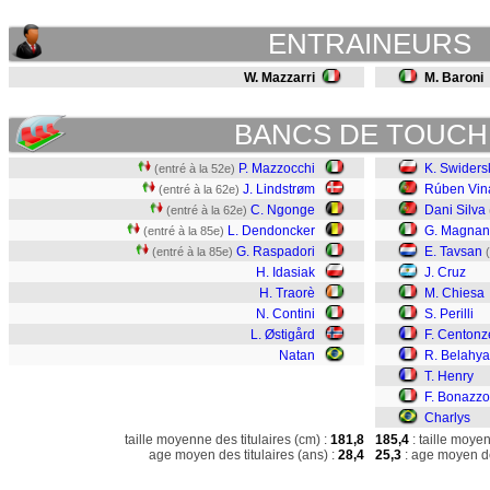
ENTRAINEURS
W. Mazzarri
M. Baroni
BANCS DE TOUCH
P. Mazzocchi
K. Swiders
(entré à la 52e)
J. Lindstrøm
Rúben Vin
(entré à la 62e)
C. Ngonge
Dani Silva
(entré à la 62e)
L. Dendoncker
G. Magnan
(entré à la 85e)
G. Raspadori
E. Tavsan
(entré à la 85e)
H. Idasiak
J. Cruz
H. Traorè
M. Chiesa
N. Contini
S. Perilli
L. Østigård
F. Centonz
Natan
R. Belahy
T. Henry
F. Bonazzo
Charlys
taille moyenne des titulaires (cm) :
181,8
185,4
: taille moye
age moyen des titulaires (ans) :
28,4
25,3
: age moyen de