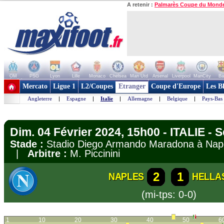
A retenir :
Palmarès Coupe du Mond
OM
PSG
Lyon
Lille
Monaco
Chelsea
Man Utd
Arsenal
Liverpool
ManCity
Ba
+ de clubs
Mercato
Ligue 1
L2/Coupes
Etranger
Coupe d'Europe
Les B
Angleterre
|
Espagne
|
Italie
|
Allemagne
|
Belgique
|
Pays-Bas
Dim. 04 Février 2024, 15h00 - ITALIE - S
Stade :
Stadio Diego Armando Maradona à Na
|
Arbitre :
M. Piccinini
2
1
NAPLES
HELLA
(mi-tps: 0-0)
1
10
20
30
40
50
6