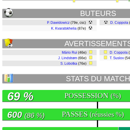
BUTEURS
P. Dawidowicz
(79e, csc)
D. Coppola
K. Kvaratskhelia
(87e)
AVERTISSEMENT
Mário Rui
(46e)
D. Coppola
(
J. Lindstrøm
(66e)
T. Suslov
(5
S. Lobotka
(76e)
STATS DU MATC
69 %
POSSESSION
(%)
600
PASSES
(réussies %)
(86 %)