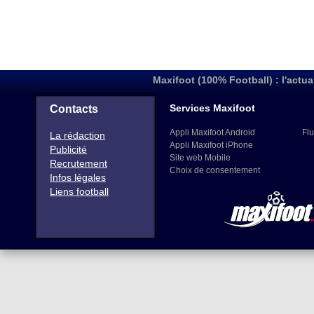
Maxifoot (100% Football) : l'actua
Services Maxifoot
Contacts
Appli Maxifoot Android
Flu
La rédaction
Appli Maxifoot iPhone
Publicité
Site web Mobile
Recrutement
Choix de consentement
Infos légales
Liens football