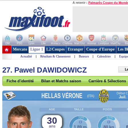
A retenir :
Palmarès Coupe du Mond
OM
PSG
Lyon
Lille
Monaco
Chelsea
Man Utd
Arsenal
Liverpool
ManCity
Ba
+ de clubs
Mercato
Ligue 1
L2/Coupes
Etranger
Coupe d'Europe
Les B
Actualité
|
Résultats & Classement
|
Buteurs
|
Calendrier
|
Equipe
27. Pawel DAWIDOWICZ
L
Fiche d'identité
Bilan et Matchs saison
Carrière & Sélections
Début Co
HELLAS VÉRONE
(ITA)
Juil.
AGE
TAILLE
POIDS
30
70%
67%
ans
1,89 m
80 kg