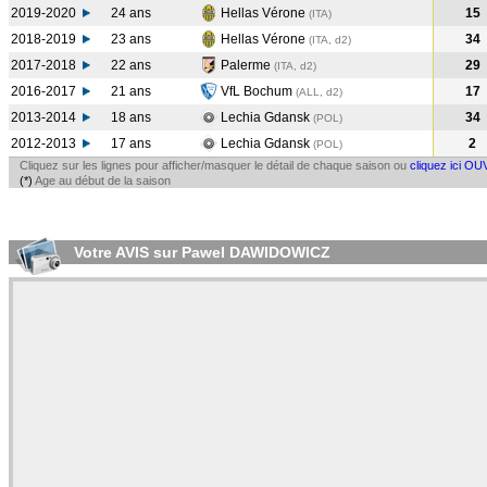
2019-2020
24 ans
Hellas Vérone
15
(ITA
)
2018-2019
23 ans
Hellas Vérone
34
(ITA, d2)
2017-2018
22 ans
Palerme
29
(ITA, d2)
2016-2017
21 ans
VfL Bochum
17
(ALL, d2)
2013-2014
18 ans
Lechia Gdansk
34
(POL
)
2012-2013
17 ans
Lechia Gdansk
2
(POL
)
Cliquez sur les lignes pour afficher/masquer le détail de chaque saison ou
cliquez ici OU
(*)
Age au début de la saison
Votre AVIS sur Pawel DAWIDOWICZ