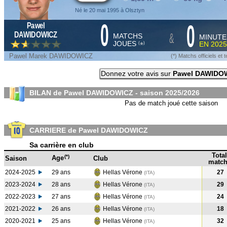
Né le 20 mai 1995 à Olsztyn
0
0
Pawel
&
DAWIDOWICZ
MATCHS
MINUTE
JOUES
EN
2025
*
(
)
Pawel Marek DAWIDOWICZ
(*) Matchs officiels e
Donnez votre avis sur
Pawel DAWIDO
BILAN de Pawel DAWIDOWICZ - saison
2025/2026
Pas de match joué cette saison
CARRIERE de Pawel DAWIDOWICZ
Sa carrière en club
Total
(*)
Age
Saison
Club
match
2024-2025
29 ans
Hellas Vérone
27
(ITA
)
2023-2024
28 ans
Hellas Vérone
29
(ITA
)
2022-2023
27 ans
Hellas Vérone
24
(ITA
)
2021-2022
26 ans
Hellas Vérone
18
(ITA
)
2020-2021
25 ans
Hellas Vérone
32
(ITA
)