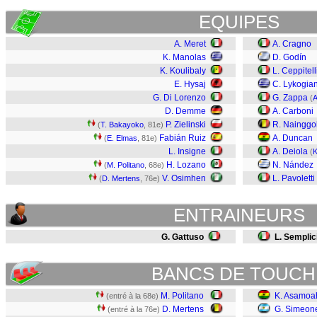
EQUIPES
A. Meret
A. Cragno
K. Manolas
D. Godín
K. Koulibaly
L. Ceppitell
E. Hysaj
C. Lykogia
G. Di Lorenzo
G. Zappa
(
A
D. Demme
A. Carboni
P. Zielinski
R. Nainggo
(
T. Bakayoko
, 81e)
Fabián Ruiz
A. Duncan
(
E. Elmas
, 81e)
L. Insigne
A. Deiola
(
K
H. Lozano
N. Nández
(
M. Politano
, 68e)
V. Osimhen
L. Pavoletti
(
D. Mertens
, 76e)
ENTRAINEURS
G. Gattuso
L. Semplic
BANCS DE TOUCH
M. Politano
K. Asamoa
(entré à la 68e)
D. Mertens
G. Simeon
(entré à la 76e)