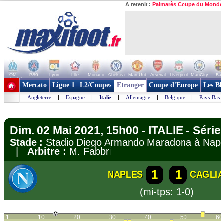
A retenir :
Palmarès Coupe du Mond
OM
PSG
Lyon
Lille
Monaco
Chelsea
Man Utd
Arsenal
Liverpool
ManCity
Ba
+ de clubs
Mercato
Ligue 1
L2/Coupes
Etranger
Coupe d'Europe
Les B
Angleterre
|
Espagne
|
Italie
|
Allemagne
|
Belgique
|
Pays-Bas
Dim. 02 Mai 2021, 15h00 - ITALIE - Série
Stade :
Stadio Diego Armando Maradona à Na
|
Arbitre :
M. Fabbri
1
1
NAPLES
CAGLI
(mi-tps: 1-0)
1
10
20
30
40
50
6