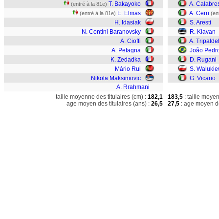
T. Bakayoko
A. Calabre
(entré à la 81e)
E. Elmas
A. Cerri
(entré à la 81e)
(en
H. Idasiak
S. Aresti
N. Contini Baranovsky
R. Klavan
A. Cioffi
A. Tripaldel
A. Petagna
João Pedr
K. Zedadka
D. Rugani
Mário Rui
S. Walukie
Nikola Maksimovic
G. Vicario
A. Rrahmani
taille moyenne des titulaires (cm) :
182,1
183,5
: taille moye
age moyen des titulaires (ans) :
26,5
27,5
: age moyen de