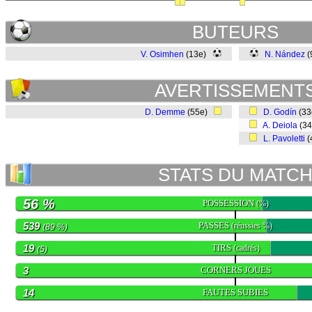
BUTEURS
V. Osimhen
(13e)
N. Nández
(
AVERTISSEMENT
D. Demme
(55e)
D. Godín
(3
A. Deiola
(3
L. Pavoletti
(
STATS DU MATC
56 %
POSSESSION
(%)
539
PASSES
(réussies %)
(89 %)
19
TIRS
(cadrés)
(5)
3
CORNERS JOUES
14
FAUTES SUBIES