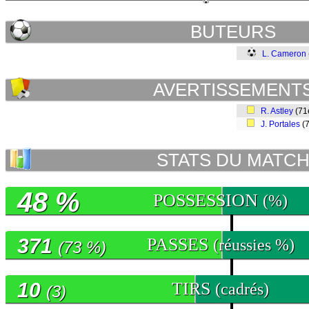
BUTEURS
L. Cameron
AVERTISSEMENT
R. Astley
(71
J. Portales
(
STATS DU MATC
48 %
POSSESSION
(%)
371
PASSES
(réussies %)
(73 %)
10
TIRS
(cadrés)
(3)