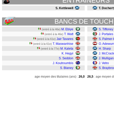
ENTRAINEURS
S. Kettlewell
T. Dochert
BANCS DE TOUCH
M. Ebiye
S. Tiffoney
(entré à la 46e)
T. Watt
J. Portales
(entré à la 46e)
Jair Tavares
S. Palmer
(entré à la 61e)
T. Maswanhise
O. Adewum
(entré à la 61e)
M. Kaleta
H. Sharp
(entré à la 77e)
K. Hegyi
J. McCrac
S. Seddon
J. Mulligan
J. Koutroumbis
J. Vetro
S. Blaney
S. Braybro
age moyen des titulaires (ans) :
26,0
26,5
: age moyen de