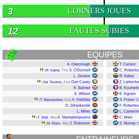
3
CORNERS JOUES
12
FAUTES SUBIES
EQUIPES
A. Oxborough
T. Carson
S. O'Donnell
C. Roberts
(
M. Kaleta
, 77e)
L. Gordon
R. Astley
Dan Casey
Z. Larkech
(
Jair Tavares
, 61e)
K. Balmer
B. Koumeti
E. Wilson
E. Ingram
A. Halliday
S. Fraser
(
T. Maswanhise
, 61e)
(
J
D. Zdravkovski
F. Roberts
L. Miller
L. Camero
A. Stamatelopoulos
C. Main
(
T. Watt
, 46e)
Z. Robinson
S. Murray
(
M. Ebiye
, 46e)
(