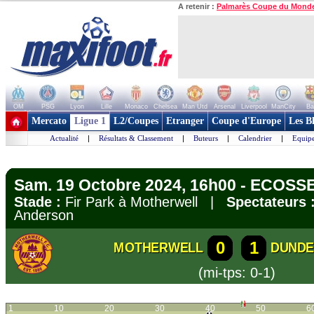
A retenir :
Palmarès Coupe du Mond
OM
PSG
Lyon
Lille
Monaco
Chelsea
Man Utd
Arsenal
Liverpool
ManCity
Ba
+ de clubs
Mercato
Ligue 1
L2/Coupes
Etranger
Coupe d'Europe
Les B
Actualité
|
Résultats & Classement
|
Buteurs
|
Calendrier
|
Equipe
Sam. 19 Octobre 2024, 16h00 - ECOSSE
Stade :
Fir Park à Motherwell |
Spectateurs 
Anderson
0
1
MOTHERWELL
DUNDE
(mi-tps: 0-1)
1
10
20
30
40
50
6