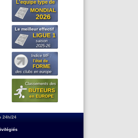
L'equipe type de
MONDIAL
2026
Le meilleur effectif
LIGUE 1
saison
2025-26
Indice MF :
l'état de
FORME
des clubs en europe
Classements des
BUTEURS
en EUROPE
o 24h/24
ivilégiés