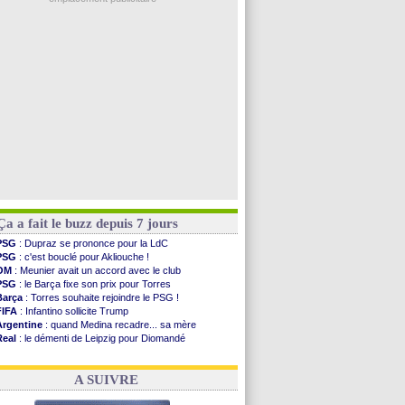
PSG
: Akliouche a signé (officiel)
OM
: une offre pour Bulka
PSG
: contrat signé pour Akliouche
Ouganda
: Owori battu à mort à Kampala
Arsenal
: Arteta veut créer une dynastie
Voir les brèves précédentes
Ça a fait le buzz depuis 7 jours
PSG
: Dupraz se prononce pour la LdC
PSG
: c'est bouclé pour Akliouche !
OM
: Meunier avait un accord avec le club
PSG
: le Barça fixe son prix pour Torres
Barça
: Torres souhaite rejoindre le PSG !
FIFA
: Infantino sollicite Trump
Argentine
: quand Medina recadre... sa mère
Real
: le démenti de Leipzig pour Diomandé
OM
: Paixão attire un 2e club anglais
FIFA
: le conseiller d'Infantino démissionne !
A SUIVRE