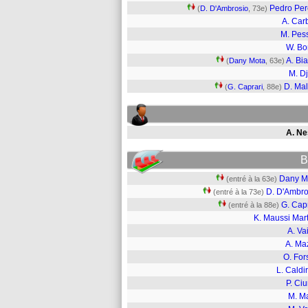
Pedro Per
(
D. D'Ambrosio
, 73e)
A. Car
M. Pes
W. B
A. Bi
(
Dany Mota
, 63e)
M. Dj
D. Mal
(
G. Caprari
, 88e)
A. Ne
B
Dany M
(entré à la 63e)
D. D'Ambro
(entré à la 73e)
G. Cap
(entré à la 88e)
K. Maussi Mar
A. Vai
A. Ma
O. For
L. Caldi
P. Ciu
M. Ma