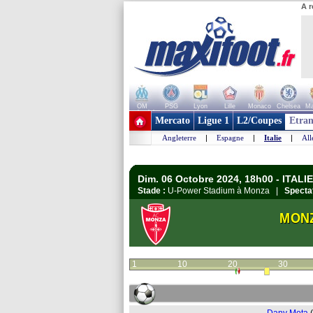
A r
OM
PSG
Lyon
Lille
Monaco
Chelsea
Ma
+ de clubs
Mercato
Ligue 1
L2/Coupes
Etran
Angleterre
|
Espagne
|
Italie
|
Al
Dim. 06 Octobre 2024, 18h00 - ITALIE 
Stade :
U-Power Stadium à Monza |
Specta
MON
1
10
20
30