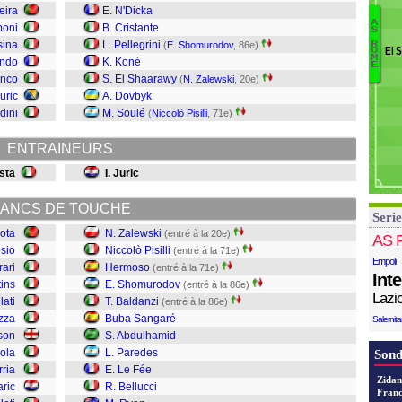
M
eira
E. N'Dicka
A
Va
boni
B. Cristante
S
Da
M
sina
L. Pellegrini
R
(
E. Shomurodov
, 86e)
El 
O
R
Ca
M
ondo
K. Koné
E
Be
D
anco
S. El Shaarawy
(
N. Zalewski
, 20e)
Le
D
uric
A. Dovbyk
P
dini
M. Soulé
(
Niccolò Pisilli
, 71e)
A
B
ENTRAINEURS
B
S
sta
I. Juric
H
N
ANCS DE TOUCHE
Serie
Z
ota
N. Zalewski
(entré à la 20e)
AS 
sio
Niccolò Pisilli
(entré à la 71e)
Empoli
rari
Hermoso
(entré à la 71e)
Int
tins
E. Shomurodov
(entré à la 86e)
Lazi
lati
T. Baldanzi
(entré à la 86e)
zza
Buba Sangaré
Salernit
son
S. Abdulhamid
rola
L. Paredes
Sond
rria
E. Le Fée
Zidan
ric
R. Bellucci
Franc