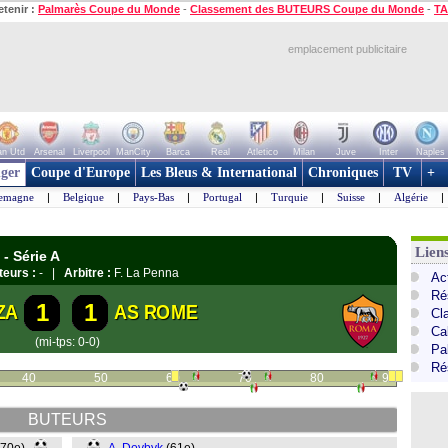
etenir :
Palmarès Coupe du Monde
-
Classement des BUTEURS Coupe du Monde
-
TA
emplacement publicitaire
n Utd
Arsenal
Liverpool
ManCity
Barca
Real
Atletico
Milan
Juve
Inter
Naples
ger
Coupe d'Europe
Les Bleus & International
Chroniques
TV
+
lemagne
|
Belgique
|
Pays-Bas
|
Portugal
|
Turquie
|
Suisse
|
Algérie
|
Liens
- Série A
teurs :
- |
Arbitre :
F. La Penna
Act
Ré
1
1
ZA
AS ROME
Cl
Cal
(mi-tps: 0-0)
Pa
Ré
40
50
60
70
80
90
BUTEURS