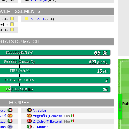
(70e)
A. Dovbyk
(61e)
AVERTISSEMENTS
(60e)
M. Soulé
(26e)
0+1e)
0+3e)
STATS DU MATCH
66 %
POSSESSION
(%)
PASSES
593
(réussies %)
(87 %)
TIRS
15
(cadrés)
(4)
CORNERS JOUES
3
FAUTES SUBIES
16
EQUIPES
M
Pedr
O
Va
N
Z
acco
M. Svilar
Ma
A
Marí
Angeliño
Ci
(
Hermoso
, 71e)
Izzo
Z. Çelik
Ca
(
T. Baldanzi
, 86e)
F
ulos
G. Mancini