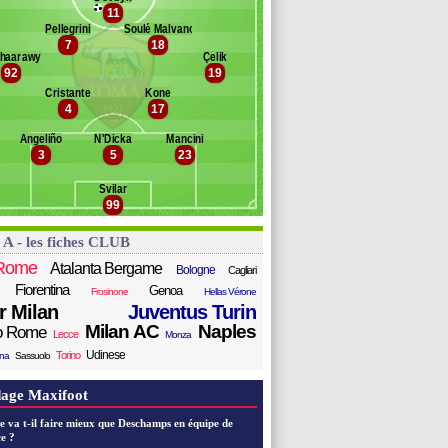
azza
11
Banc des remplaçants
AS Rome
ilati
Pellegrini
Soulé Malvano
7
18
hl
aussi Martins
Shaarawy
Çelik
yan
prari
92
19
llucci
'Ambrosio
Cristante
Kone
 Fée
any Mota
4
17
aredes
bdulhamid
Angeliño
N'Dicka
Mancini
3
5
23
uba Sangaré
aldanzi
Svilar
homurodov
99
ermoso
iccolò Pisilli
 A - les fiches CLUB
alewski
Rome
Atalanta Bergame
Bologne
Cagliari
Fiorentina
Genoa
Frosinone
Hellas Vérone
er Milan
Juventus Turin
Milan AC
Naples
o Rome
Lecce
Monza
Udinese
Torino
ana
Sassuolo
age Maxifoot
e va t-il faire mieux que Deschamps en équipe de
e ?