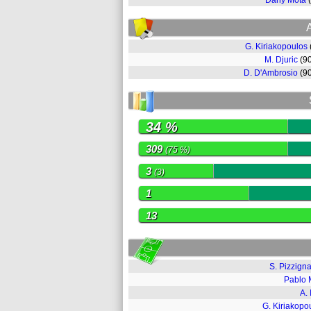
Dany Mota
G. Kiriakopoulos
M. Djuric
(9
D. D'Ambrosio
(9
34 %
309
(75 %)
3
(3)
1
13
S. Pizzign
Pablo 
A. 
G. Kiriakopo