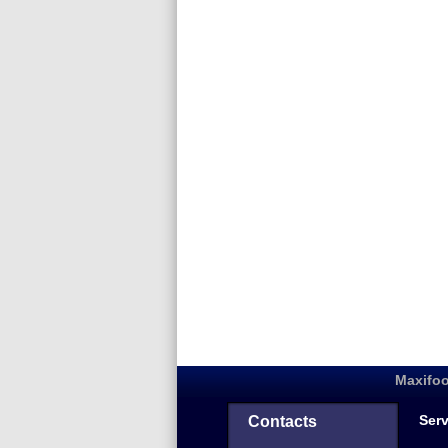
Maxifoo
Serv
Contacts