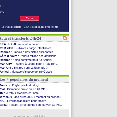
UI
NON
Voter
Voir les resultats
-
Voir les sondages précédents
Actu et transferts 24h/24
FIFA
: la CAF soutient Infantino
CdM 2030
: Rubiales charge Infantino et ...
Rennes
: Embolo a des pistes alléchantes
Côte d'Ivoire
: Renard affiche ses ambitions
Rennes
: Haise confirme pour Aït Boudlal
Man City
: Trafford à Leeds pour 47 M€ (off...
Man Utd
: Zirkzee vers la Juventus ?
Amical
: Monaco s'impose contre Getafe
Nantes
: Der Zakarian et sa relation avec Kita
Les + populaires du moment
OM
: le club prêt à libérer Kondogbia ?
Monaco
: le message touchant d'Akliouche
Monaco
: Pogba pointé du doigt
FIFA
: Tebas en remet une couche
Real
: Diomandé arrive pour 140 M€ !
FIFA
: l'UEFA maintient la pression
OM
: le retour d'Adidas est acté
PSG
: Tebas encense Luis Enrique
Bordeaux
: des clubs de N1 montent au créneau
Real
: Vinicius jusqu'en 2032 (officiel)
PSG
: Liverpool accélère pour Mbaye
Lyon
: Mangala va rejoindre Getafe
Barça
: Ferran Torres donne son feu vert au PSG
OM
: une offre refusée pour Aguerd
PSG
: Luis Enrique satisfait malgré tout
Real
: c'est confirmé pour Vinicius
Man City
: Rodri préfère le Barça au Real !
Troyes
: Junior Diaz jusqu'en 2030 (officiel)
emplacement publicitaire