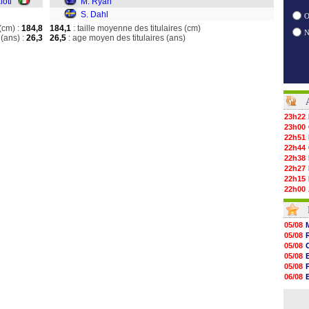
loti
M. Ryan
S. Dahl
O
(cm) :
184,8
184,1
: taille moyenne des titulaires (cm)
(ans) :
26,3
26,5
: age moyen des titulaires (ans)
23h22
23h00
22h51
22h44
22h38
22h27
22h15
22h00
21h48
21h39
21h26
05/08
21h05
05/08
20h47
05/08
20h30
05/08
20h18
05/08
20h04
06/08
19h47
06/08
19h34
06/08
19h14