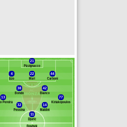
21
Pizzignacco
4
22
44
Izzo
Marí
Carboni
38
42
Bondo
Bianco
Banc des remplaçants
Monza
13
77
o Pereira
Kiriakopoulos
loti
32
14
ric
Pessina
Maldini
11
urria
Djuric
ldirola
orson
Dovbyk