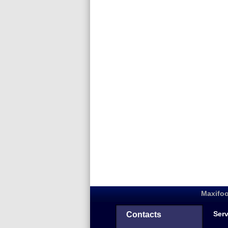
Maxifoo
Serv
Contacts