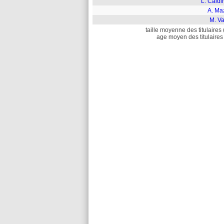
L. Caldi
A. Ma
M. Va
taille moyenne des titulaires 
age moyen des titulaires 