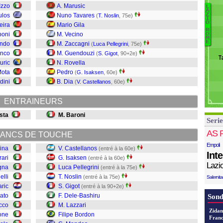
V
Izzo
A. Marusic
L
A
Ma
ulos
Nuno Tavares
Z
(
T. Noslin
, 75e)
I
T
O
Bi
eira
Mario Gila
R
F
P
boni
M. Vecino
O
M
M
Ca
E
ondo
M. Zaccagni
(
Luca Pellegrini
, 75e)
B
P
anco
M. Guendouzi
(
S. Gigot
, 90+2e)
T
La
uric
N. Rovella
D
Mota
Pedro
(
G. Isaksen
, 60e)
Gi
dini
B. Dia
(
V. Castellanos
, 60e)
No
Pe
ENTRAINEURS
I
C
sta
M. Baroni
Serie
AS 
ANCS DE TOUCHE
Empoli
ina
V. Castellanos
(entré à la 60e)
Int
rari
G. Isaksen
(entré à la 60e)
Lazi
gna
Luca Pellegrini
(entré à la 75e)
elli
T. Noslin
(entré à la 75e)
Salernit
ric
S. Gigot
(entré à la 90+2e)
nato
F. Dele-Bashiru
Sond
cco
M. Lazzari
Zidan
ione
Filipe Bordon
Franc