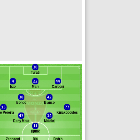
30
Turati
4
22
44
Izzo
Marí
Carboni
38
42
Bondo
Bianco
Banc des remplaçants
Monza
13
77
o Pereira
Kiriakopoulos
loti
47
14
azza
Dany Mota
Maldini
11
ldirola
Djuric
ostiglione
izzignacco
Zaccagni
Dia
Pedro