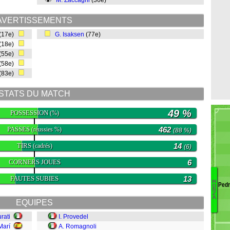
M. Zaccagni
(36e)
AVERTISSEMENTS
(17e)
G. Isaksen
(77e)
(18e)
(55e)
(58e)
(83e)
STATS DU MATCH
49 %
POSSESSION
(%)
PASSES
462
(réussies %)
(88 %)
TIRS
14
(cadrés)
(6)
CORNERS JOUES
6
FAUTES SUBIES
13
M
Pedr
O
Va
N
Z
M
A
EQUIPES
Ca
rati
I. Provedel
P
P
Marí
A. Romagnoli