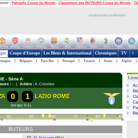
etenir :
Palmarès Coupe du Monde
-
Classement des BUTEURS Coupe du Monde
-
TA
emplacement publicitaire
n Utd
Arsenal
Liverpool
ManCity
Barca
Real
Atletico
Milan
Juve
Inter
Naples
ger
Coupe d'Europe
Les Bleus & International
Chroniques
TV
+
lemagne
|
Belgique
|
Pays-Bas
|
Portugal
|
Turquie
|
Suisse
|
Algérie
|
Liens
E - Série A
teurs :
- |
Arbitre :
A. Colombo
Act
Ré
0
1
ZA
LAZIO ROME
Cl
Cal
(mi-tps: 0-1)
Pa
Ré
40
50
60
70
80
90
BUTEURS