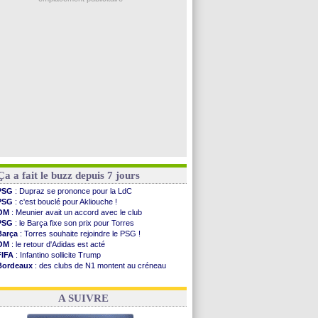
Argentine
: le soutien très appuyé à Infantino
Tottenham
: Van de Ven va prolonger
Barça
: l'agent de Rodri confirme !
FIFA
: la CAF soutient Infantino
CdM 2030
: Rubiales charge Infantino et ...
Voir les brèves précédentes
Ça a fait le buzz depuis 7 jours
PSG
: Dupraz se prononce pour la LdC
PSG
: c'est bouclé pour Akliouche !
OM
: Meunier avait un accord avec le club
PSG
: le Barça fixe son prix pour Torres
Barça
: Torres souhaite rejoindre le PSG !
OM
: le retour d'Adidas est acté
FIFA
: Infantino sollicite Trump
Bordeaux
: des clubs de N1 montent au créneau
Argentine
: quand Medina recadre... sa mère
Real
: le démenti de Leipzig pour Diomandé
A SUIVRE