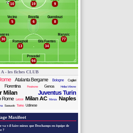
ignato
10
19
9
Banc des remplaçants
Lazio Rome
ric
chaouna
rindelli
Vecino
Rovella
Guendouzi
urlanetto
etagna
5
6
8
andas
prari
ordon
essina
avares
Marusic
zzari
30
77
ele-Bashiru
Romagnoli
Gila Fuentes
13
34
got
slin
Provedel
llegrini
94
saksen
astellanos
 A - les fiches CLUB
Rome
Atalanta Bergame
Bologne
Cagliari
Fiorentina
Genoa
Frosinone
Hellas Vérone
er Milan
Juventus Turin
Milan AC
Naples
o Rome
Lecce
Monza
Udinese
Torino
ana
Sassuolo
age Maxifoot
e va t-il faire mieux que Deschamps en équipe de
e ?