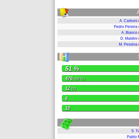
A. Carboni
Pedro Pereira
A. Bianco
D. Maldini
M. Pessina
51 %
476
(89 %)
12
(2)
6
10
S. Tu
Pablo 