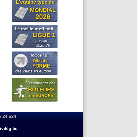
L'equipe type de
MONDIAL
2026
Le meilleur effectif
LIGUE 1
saison
2025-26
Indice MF :
l'état de
FORME
des clubs en europe
Classements des
BUTEURS
en EUROPE
o 24h/24
ivilégiés