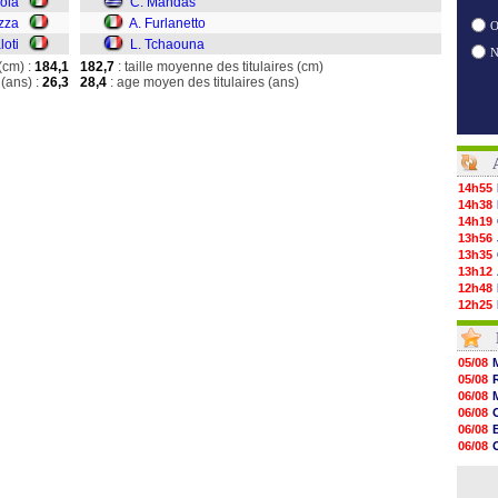
rola
C. Mandas
zza
A. Furlanetto
O
loti
L. Tchaouna
(cm) :
184,1
182,7
: taille moyenne des titulaires (cm)
(ans) :
26,3
28,4
: age moyen des titulaires (ans)
14h55
14h38
14h19
13h56
13h35
13h12
12h48
12h25
12h06
11h53
11h31
05/08
11h10
05/08
10h52
06/08
10h33
06/08
10h12
06/08
10h09
06/08
10h05
06/08
09h44
06/08
09h24