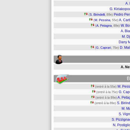
A. 
G. Kiriakopo
Pedro Per
(
S. Birindelli
, 89e)
A. Car
(
M. Pessina
, 55e)
W. B
(
A. Petagna
, 89e)
A. Bi
M. Dj
Dany 
D. Mal
(
G. Caprari
, 75e)
A. Ne
B
M. Pess
(entré à la 55e)
G. Cap
(entré à la 75e)
A. Peta
(entré à la 89e)
S. Birind
(entré à la 89e)
M. Ma
S. Vig
S. Pizzigna
N. Postigl