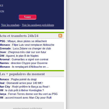
UI
NON
Voter
Voir les resultats
-
Voir les sondages précédents
Actu et transferts 24h/24
PSG
: Mbaye, deux pistes se détachent
Monaco
: Filipe Luis veut remplacer Akliouche
Grenade
: Luca Zidane va changer de club
Juve
: Zhegrova très clair sur son futur
OM
: Aguerd, le plan B de Naples
Arsenal
: Guimarães a signé son contrat
Nantes
: direction Chypre pour Duverne
Monaco
: le remplaçant d'Akliouche en ...
Man Utd
: Bayindir signe au Celta (officiel)
Les + populaires du moment
Man City
: Enzo Fernandez pour l'après-Rodri ?
Naples
: l'option Monaco pour Lukaku !
Monaco
: Pogba pointé du doigt
OM
: Lucas Perri a été approché
Real
: Diomandé arrive pour 140 M€ !
PSG
: le coach de l'Ajax insiste pour Godts
Man City
: Rodri préfère le Barça au Real !
PSG
: une 2e offre en préparation pour Godts
OM
: le club prêt à libérer Kondogbia ?
Francfort
: Dina Ebimbe signe à Schalke (off.)
Barça
: Ferran Torres donne son feu vert au PSG
Strasbourg
: Saïdou Sow prêté à Nantes (off.)
OM
: accord trouvé avec Man City pour Rulli
Monaco
: Filipe Luis aimerait garder Balogun
PSG
: l'étonnante rumeur Gusto
Dortmund
: Newcastle est prévenu pour Nmecha
PSG
: Luis Enrique satisfait malgré tout
Barça
: première offre à 45 M€ pour Rodri ?
emplacement publicitaire