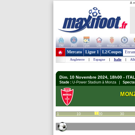
A r
OM
PSG
Lyon
Lille
Monaco
Chelsea
Ma
+ de clubs
Mercato
Ligue 1
L2/Coupes
Etran
Angleterre
|
Espagne
|
Italie
|
Al
Dim. 10 Novembre 2024, 18h00 - ITALI
Stade :
U-Power Stadium à Monza |
Specta
MON
1
10
20
30