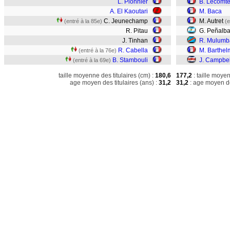
L. Pionnier
B. Lecomt
A. El Kaoutari
M. Baca
C. Jeunechamp
M. Autret
(entré à la 85e)
(e
R. Pitau
G. Peñalb
J. Tinhan
R. Mulumb
R. Cabella
M. Barthel
(entré à la 76e)
B. Stambouli
J. Campbel
(entré à la 69e)
taille moyenne des titulaires (cm) :
180,6
177,2
: taille moye
age moyen des titulaires (ans) :
31,2
31,2
: age moyen de