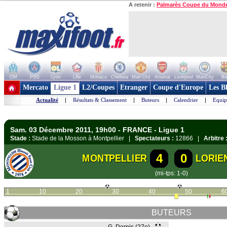
A retenir :
Palmarès Coupe du Mond
OM
PSG
Lyon
Lille
Monaco
Chelsea
Man Utd
Arsenal
Liverpool
ManCity
Ba
+ de clubs
Mercato
Ligue 1
L2/Coupes
Etranger
Coupe d'Europe
Les B
Actualité
|
Résultats & Classement
|
Buteurs
|
Calendrier
|
Equip
Sam. 03 Décembre 2011, 19h00 - FRANCE - Ligue 1
Stade :
Stade de la Mosson à Montpellier |
Spectateurs :
12866 |
Arbitre 
4
0
MONTPELLIER
LORIE
(mi-tps: 1-0)
1
10
20
30
40
50
6
BUTEURS