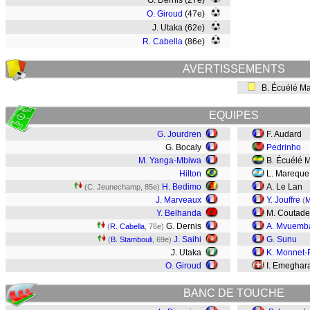
G. Dernis (27e)
O. Giroud
(47e)
J. Utaka (62e)
R. Cabella
(86e)
AVERTISSEMENTS
B. Écuélé M
EQUIPES
G. Jourdren
F. Audard
G. Bocaly
Pedrinho
M. Yanga-Mbiwa
B. Écuélé 
Hilton
L. Mareque
H. Bedimo
A. Le Lan
(C. Jeunechamp, 85e)
J. Marveaux
Y. Jouffre
(
M
Y. Belhanda
M. Coutade
G. Dernis
A. Mvuemb
(
R. Cabella
, 76e)
J. Saihi
G. Sunu
(
B. Stambouli
, 69e)
J. Utaka
K. Monnet-
O. Giroud
I. Emeghar
BANC DE TOUCHE