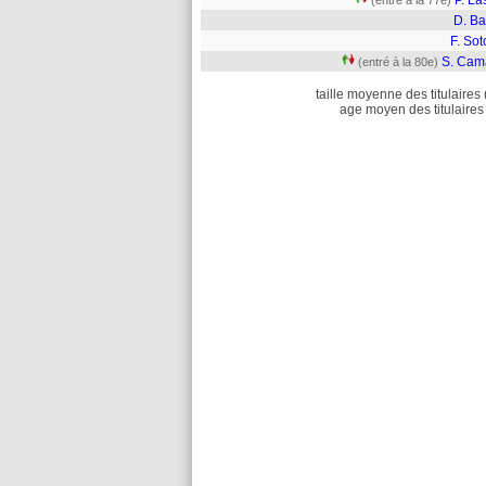
P. La
(entré à la 77e)
D. Ba
F. So
S. Cam
(entré à la 80e)
taille moyenne des titulaires 
age moyen des titulaires 