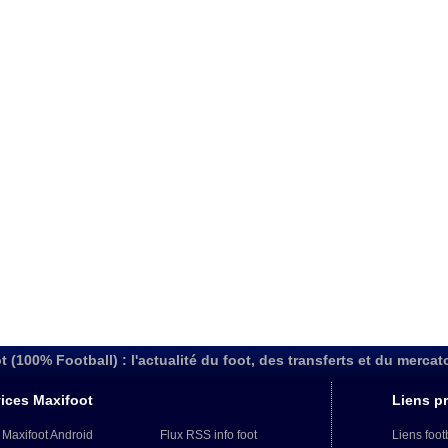
t (100% Football) : l'actualité du foot, des transferts et du mercat
ices Maxifoot
Liens pr
 Maxifoot Android
Flux RSS info foot
Liens foot