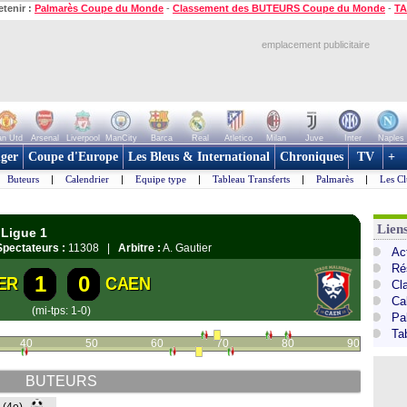
etenir :
Palmarès Coupe du Monde
-
Classement des BUTEURS Coupe du Monde
-
TA
emplacement publicitaire
n Utd
Arsenal
Liverpool
ManCity
Barca
Real
Atletico
Milan
Juve
Inter
Naples
ger
Coupe d'Europe
Les Bleus & International
Chroniques
TV
+
Buteurs
|
Calendrier
|
Equipe type
|
Tableau Transferts
|
Palmarès
|
Les Cl
Lien
 Ligue 1
Spectateurs :
11308 |
Arbitre :
A. Gautier
Act
Ré
1
0
ER
CAEN
Cl
Ca
(mi-tps: 1-0)
Pa
Ta
40
50
60
70
80
90
BUTEURS