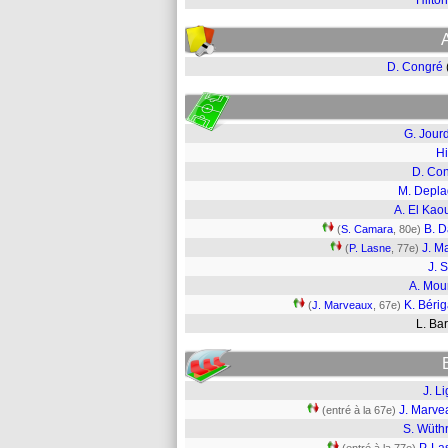
Hilton
D. Congré
G. Jour
Hi
D. Co
M. Depl
A. El Kaou
B. 
(
S. Camara
, 80e)
J. Ma
(
P. Lasne
, 77e)
J. S
A. Mou
K. Béri
(
J. Marveaux
, 67e)
L. Ba
J. Li
J. Marve
(entré à la 67e)
S. Wüth