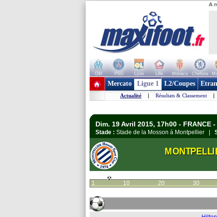
A r
OM
PSG
Lyon
Lille
Monaco
Chelsea
Ma
+ de clubs
Mercato
Ligue 1
L2/Coupes
Etran
Actualité
|
Résultats & Classement
|
Dim. 19 Avril 2015, 17h00 - FRANCE -
Stade :
Stade de la Mosson à Montpellier |
MONTPELLI
1
10
20
30