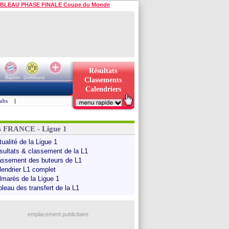
BLEAU PHASE FINALE Coupe du Monde
Résultats
Bayern
Dortmund
Classements
Calendriers
ubs
|
s FRANCE - Ligue 1
ualité de la Ligue 1
sultats & classement de la L1
assement des buteurs de L1
lendrier L1 complet
lmarès de la Ligue 1
bleau des transfert de la L1
emplacement publicitaire