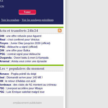
UI
NON
Voter
Voir les resultats
-
Voir les sondages précédents
Actu et transferts 24h/24
OM
: une offre refusée pour Aguerd
Real
: c'est confirmé pour Vinicius
Troyes
: Junior Diaz jusqu'en 2030 (officiel)
PSG
: Akliouche a signé (officiel)
OM
: une offre pour Bulka
PSG
: contrat signé pour Akliouche
Ouganda
: Owori battu à mort à Kampala
Arsenal
: Arteta veut créer une dynastie
Chelsea
: Palace a fait son offre pour Disasi
Les + populaires du moment
FIFA
: le gouvernement espagnol s'en mêle
PSG
: l'étonnante rumeur Gusto
Monaco
: Pogba pointé du doigt
Bologne
: Dallinga est sur le marché
Real
: Diomandé arrive pour 140 M€ !
OM
: accord trouvé avec Man City pour Rulli
OM
: le retour d'Adidas est acté
OM
: Medina vers Leverkusen pour 25 M€
Bordeaux
: des clubs de N1 montent au créneau
Uruguay
: Forlan nommé sélectionneur (officiel)
PSG
: Liverpool accélère pour Mbaye
Séville
: Juanlu signe à Bournemouth (officiel)
PSG
: Luis Enrique satisfait malgré tout
PSG
: Ndjantou heureux d'avoir rejoué
Real
: une nouvelle offre pour Vinicius
Real
: Diomandé pour 140 M€ ! (officiel)
Barça
: Ferran Torres donne son feu vert au PSG
Man City
: Rodri préfère le Barça au Real !
emplacement publicitaire
Rennes
: Aït Boudlal veut rejoindre Fulham