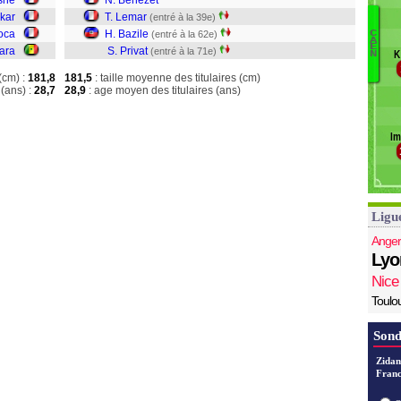
sne
N. Benezet
S
kar
T. Lemar
(entré à la 39e)
C
toca
H. Bazile
(entré à la 62e)
C
P
A
E
ara
S. Privat
(entré à la 71e)
K
N
Ad
Ca
(cm) :
181,8
181,5
: taille moyenne des titulaires (cm)
(ans) :
28,7
28,9
: age moyen des titulaires (ans)
B
L
Ba
Im
Pr
Ligu
Anger
Lyo
Nice
Toulo
Sond
Zidan
Franc