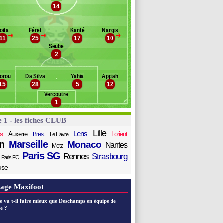
otoca
14
Banc des remplaçants
Caen
amara
erquis
oita
Féret
Kanté
Nangis
éoti
>
>
>
11
25
17
10
lvé
Seube
enezet
2
emar
zile
orou
Da Silva
Yahia
Appiah
ivat
15
28
5
12
Vercoutre
1
e 1 - les fiches CLUB
Lille
Lens
s
Auxerre
Lorient
Brest
Le Havre
n
Marseille
Monaco
Nantes
Metz
Paris SG
Rennes
Strasbourg
Paris FC
use
age Maxifoot
e va t-il faire mieux que Deschamps en équipe de
e ?