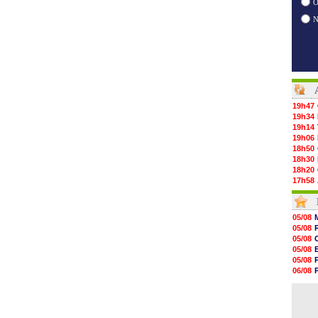
O
19h47
19h34
19h14
19h06
18h50
18h30
18h20
17h58
17h47
17h34
17h22
05/08
17h10
05/08
16h59
05/08
16h53
05/08
16h45
05/08
16h34
06/08
16h21
05/08
16h04
06/08
15h50
15h40