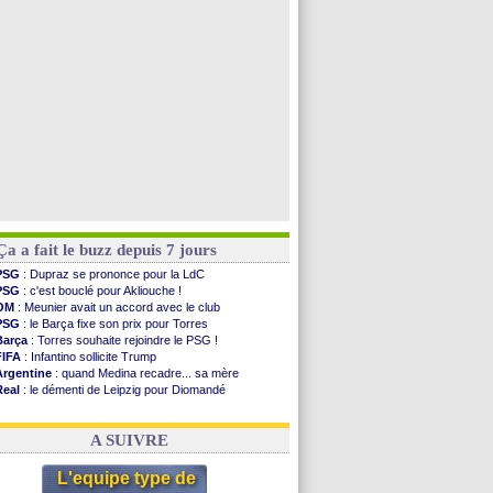
Aston Villa
: Liverpool cible aussi Konsa
OM
: une approche pour Diatta
Le Havre
: Diaw va signer à Lille
Trabzonspor
: Salah a signé ! (officiel)
Voir les brèves précédentes
Ça a fait le buzz depuis 7 jours
PSG
: Dupraz se prononce pour la LdC
PSG
: c'est bouclé pour Akliouche !
OM
: Meunier avait un accord avec le club
PSG
: le Barça fixe son prix pour Torres
Barça
: Torres souhaite rejoindre le PSG !
FIFA
: Infantino sollicite Trump
Argentine
: quand Medina recadre... sa mère
Real
: le démenti de Leipzig pour Diomandé
OM
: Paixão attire un 2e club anglais
FIFA
: le conseiller d'Infantino démissionne !
A SUIVRE
L'equipe type de