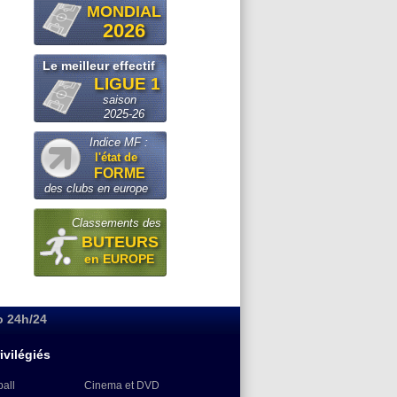
MONDIAL
2026
Le meilleur effectif
LIGUE 1
saison
2025-26
Indice MF :
l'état de
FORME
des clubs en europe
Classements des
BUTEURS
en EUROPE
o 24h/24
ivilégiés
ball
Cinema et DVD