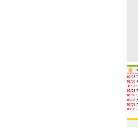
15h18
15h01
14h46
14h25
02/08
01/08
31/07
02/08
01/08
03/08
03/08
03/08
03/08
31/07