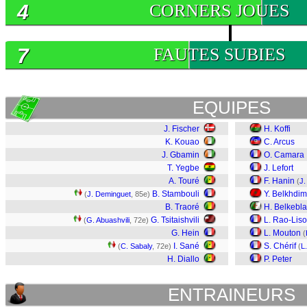
4
CORNERS JOUES
7
FAUTES SUBIES
EQUIPES
J. Fischer
H. Koffi
K. Kouao
C. Arcus
J. Gbamin
O. Camara
T. Yegbe
J. Lefort
A. Touré
F. Hanin
(
J.
B. Stambouli
Y. Belkhdim
(
J. Deminguet
, 85e)
B. Traoré
H. Belkebla
G. Tsitaishvili
L. Rao-Lis
(
G. Abuashvili
, 72e)
G. Hein
L. Mouton
(
I. Sané
S. Chérif
(
C. Sabaly
, 72e)
(
L
H. Diallo
P. Peter
ENTRAINEURS