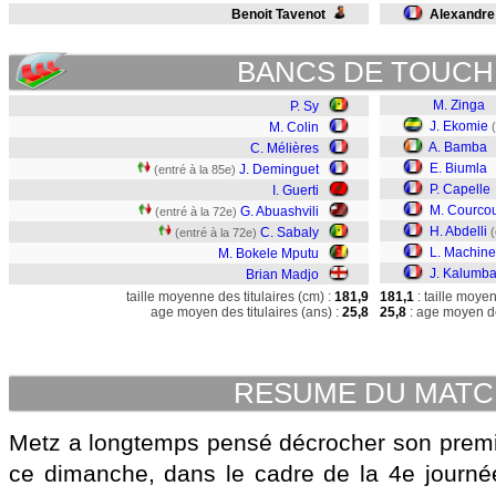
Benoit Tavenot
Alexandre
BANCS DE TOUCH
M. Zinga
P. Sy
J. Ekomie
M. Colin
A. Bamba
C. Mélières
E. Biumla
J. Deminguet
(entré à la 85e)
P. Capelle
I. Guerti
M. Courcou
G. Abuashvili
(entré à la 72e)
H. Abdelli
C. Sabaly
(
(entré à la 72e)
L. Machine
M. Bokele Mputu
J. Kalumb
Brian Madjo
taille moyenne des titulaires (cm) :
181,9
181,1
: taille moye
age moyen des titulaires (ans) :
25,8
25,8
: age moyen de
RESUME DU MAT
Metz a longtemps pensé décrocher son premi
ce dimanche, dans le cadre de la 4e journé