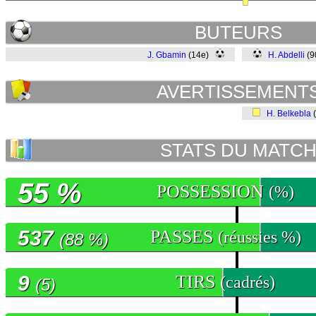
BUTEURS
J. Gbamin
(14e)
H. Abdelli
(9
AVERTISSEMENT
H. Belkebla
STATS DU MATC
55 %
POSSESSION
(%)
537
PASSES
(réussies %)
(88 %)
9
TIRS
(cadrés)
(5)