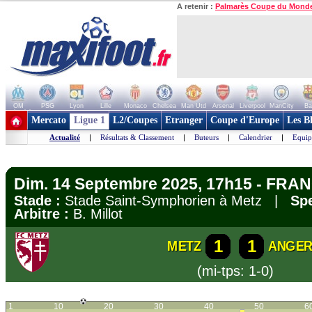
A retenir :
Palmarès Coupe du Mond
OM
PSG
Lyon
Lille
Monaco
Chelsea
Man Utd
Arsenal
Liverpool
ManCity
Ba
+ de clubs
Mercato
Ligue 1
L2/Coupes
Etranger
Coupe d'Europe
Les B
Actualité
|
Résultats & Classement
|
Buteurs
|
Calendrier
|
Equip
Dim. 14 Septembre 2025, 17h15 - FRAN
Stade :
Stade Saint-Symphorien à Metz |
Spe
Arbitre :
B. Millot
1
1
METZ
ANGE
(mi-tps: 1-0)
1
10
20
30
40
50
6