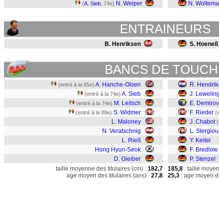
N. Weiper
N. Woltem
(
A. Sieb
, 74e)
ENTRAINEURS
B. Henriksen
S. Hoeneß
BANCS DE TOUCH
A. Hanche-Olsen
R. Hendrik
(entré à la 65e)
A. Sieb
J. Lewelin
(entré à la 74e)
M. Leitsch
E. Demirov
(entré à la 74e)
S. Widmer
F. Rieder
(entré à la 88e)
(
L. Maloney
J. Chabot
(
N. Veratschnig
L. Stergiou
L. Rieß
Y. Keitel
Hong Hyun-Seok
F. Bredlow
D. Gleiber
P. Stenzel
taille moyenne des titulaires (cm) :
182,7
185,8
: taille moye
age moyen des titulaires (ans) :
27,8
25,3
: age moyen de