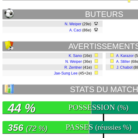
BUTEURS
N. Weiper
(29e)
A. Caci
(86e)
AVERTISSEMENT
K. Sano
(16e)
A. Karazor
(
N. Weiper
(36e)
A. Stiller
(68
R. Zentner
(41e)
J. Chabot
(8
Jae-Sung Lee
(45+2e)
STATS DU MATC
44 %
POSSESSION
(%)
356
PASSES
(réussies %)
(72 %)