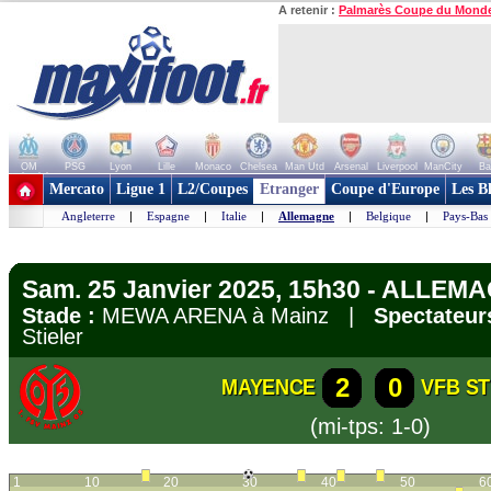
A retenir :
Palmarès Coupe du Mond
OM
PSG
Lyon
Lille
Monaco
Chelsea
Man Utd
Arsenal
Liverpool
ManCity
Ba
+ de clubs
Mercato
Ligue 1
L2/Coupes
Etranger
Coupe d'Europe
Les B
Angleterre
|
Espagne
|
Italie
|
Allemagne
|
Belgique
|
Pays-Bas
Sam. 25 Janvier 2025, 15h30 - ALLEMA
Stade :
MEWA ARENA à Mainz |
Spectateur
Stieler
2
0
MAYENCE
VFB S
(mi-tps: 1-0)
1
10
20
30
40
50
6