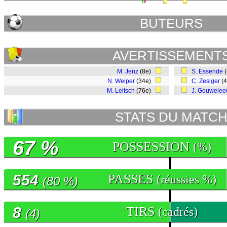
BUTEURS
AVERTISSEMENT
M. Jenz
(8e)
S. Essende
(
N. Weiper
(34e)
C. Zesiger
(
M. Leitsch
(76e)
J. Gouwele
STATS DU MATC
67 %
POSSESSION
(%)
554
PASSES
(réussies %)
(80 %)
8
TIRS
(cadrés)
(4)