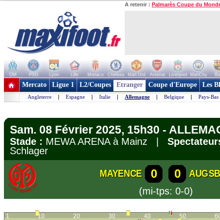
A retenir :
Palmarès Coupe du Mond
OM
PSG
Lyon
Lille
Monaco
Chelsea
Man Utd
Arsenal
Liverpool
ManCity
Ba
+ de clubs
Mercato
Ligue 1
L2/Coupes
Etranger
Coupe d'Europe
Les B
Angleterre
|
Espagne
|
Italie
|
Allemagne
|
Belgique
|
Pays-Bas
Sam. 08 Février 2025, 15h30 - ALLEMA
Stade :
MEWA ARENA à Mainz |
Spectateur
Schlager
0
0
MAYENCE
AUGS
(mi-tps: 0-0)
1
10
20
30
40
50
6