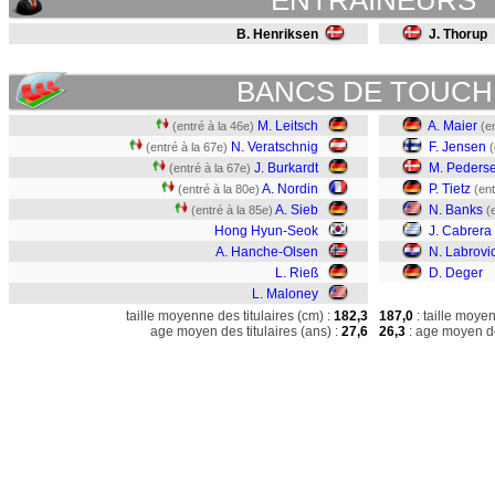
ENTRAINEURS
B. Henriksen
J. Thorup
BANCS DE TOUCH
M. Leitsch
A. Maier
(entré à la 46e)
(e
N. Veratschnig
F. Jensen
(entré à la 67e)
(
J. Burkardt
M. Peders
(entré à la 67e)
A. Nordin
P. Tietz
(entré à la 80e)
(ent
A. Sieb
N. Banks
(entré à la 85e)
(
Hong Hyun-Seok
J. Cabrera
A. Hanche-Olsen
N. Labrovi
L. Rieß
D. Deger
L. Maloney
taille moyenne des titulaires (cm) :
182,3
187,0
: taille moye
age moyen des titulaires (ans) :
27,6
26,3
: age moyen de