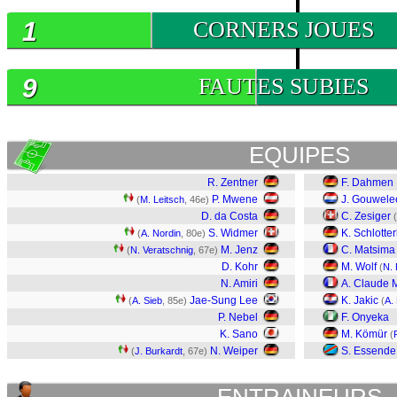
1
CORNERS JOUES
9
FAUTES SUBIES
EQUIPES
R. Zentner
F. Dahmen
P. Mwene
J. Gouwel
(
M. Leitsch
, 46e)
D. da Costa
C. Zesiger
(
S. Widmer
K. Schlotte
(
A. Nordin
, 80e)
M. Jenz
C. Matsima
(
N. Veratschnig
, 67e)
D. Kohr
M. Wolf
(
N.
N. Amiri
A. Claude 
Jae-Sung Lee
K. Jakic
(
A. Sieb
, 85e)
(
A.
P. Nebel
F. Onyeka
K. Sano
M. Kömür
(
N. Weiper
S. Essende
(
J. Burkardt
, 67e)