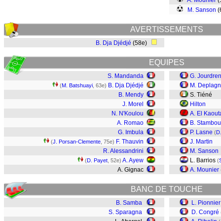
A. Mounier
(
M. Sanson
(
AVERTISSEMENTS
B. Dja Djédjé
(58e)
EQUIPES
S. Mandanda
G. Jourdre
B. Dja Djédjé
M. Deplag
(
M. Batshuayi
, 63e)
B. Mendy
S. Tiéné
J. Morel
Hilton
N. N'Koulou
A. El Kaout
A. Romao
B. Stambou
G. Imbula
P. Lasne
(
D
F. Thauvin
J. Martin
(
J. Porsan-Clemente
, 75e)
R. Alessandrini
M. Sanson
A. Ayew
L. Barrios
(
D. Payet
, 52e)
(
A. Gignac
A. Mounier
BANC DE TOUCHE
B. Samba
L. Pionnier
S. Sparagna
D. Congré