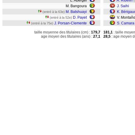
L. Abergel
A. Ribelin
(
M. Bangoura
J. Saihi
M. Batshuayi
K. Bérigau
(entré à la 63e)
D. Payet
V. Montañ
(entré à la 52e)
J. Porsan-Clemente
S. Camara
(entré à la 75e)
taille moyenne des titulaires (cm) :
179,7
181,1
: taille moye
age moyen des titulaires (ans) :
27,1
28,5
: age moyen de