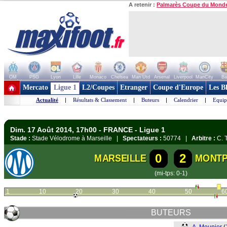
A retenir :
Palmarès Coupe du Mond
OM
PSG
Lyon
Lille
Monaco
Chelsea
Man Utd
Arsenal
Liverpool
ManCity
Ba
+ de clubs
Mercato
Ligue 1
L2/Coupes
Etranger
Coupe d'Europe
Les B
Actualité
|
Résultats & Classement
|
Buteurs
|
Calendrier
|
Equip
Dim. 17 Août 2014, 17h00 - FRANCE - Ligue 1
Stade :
Stade Vélodrome à Marseille |
Spectateurs :
50774 |
Arbitre :
C. 
0
2
MARSEILLE
MONTP
(mi-tps: 0-1)
1
10
20
30
40
50
6
BUTEURS