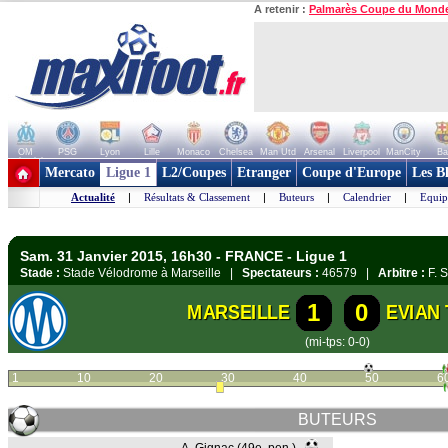
A retenir :
Palmarès Coupe du Mond
OM
PSG
Lyon
Lille
Monaco
Chelsea
Man Utd
Arsenal
Liverpool
ManCity
Ba
+ de clubs
Mercato
Ligue 1
L2/Coupes
Etranger
Coupe d'Europe
Les B
Actualité
|
Résultats & Classement
|
Buteurs
|
Calendrier
|
Equip
Sam. 31 Janvier 2015, 16h30 - FRANCE - Ligue 1
Stade :
Stade Vélodrome à Marseille |
Spectateurs :
46579 |
Arbitre :
F. 
1
0
MARSEILLE
EVIAN
(mi-tps: 0-0)
1
10
20
30
40
50
6
BUTEURS