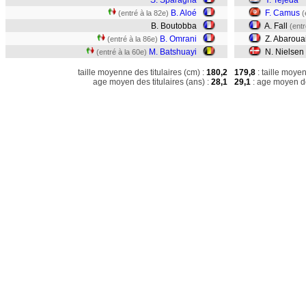
S. Sparagna
Y. Tejeda
B. Aloé
F. Camus
(entré à la 82e)
(
B. Boutobba
A. Fall
(entr
B. Omrani
Z. Abaroua
(entré à la 86e)
M. Batshuayi
N. Nielsen
(entré à la 60e)
taille moyenne des titulaires (cm) :
180,2
179,8
: taille moye
age moyen des titulaires (ans) :
28,1
29,1
: age moyen de