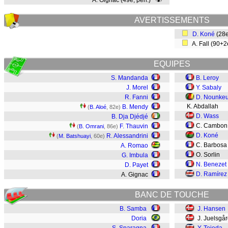
A. Gignac (49e, pen.)
AVERTISSEMENTS
D. Koné
(28
A. Fall (90+
EQUIPES
S. Mandanda
B. Leroy
J. Morel
Y. Sabaly
R. Fanni
D. Nounke
K. Abdallah
B. Mendy
(
B. Aloé
, 82e)
D. Wass
B. Dja Djédjé
C. Cambon
F. Thauvin
(
B. Omrani
, 86e)
D. Koné
R. Alessandrini
(
M. Batshuayi
, 60e)
C. Barbos
A. Romao
O. Sorlin
G. Imbula
N. Benezet
D. Payet
D. Ramírez
A. Gignac
BANC DE TOUCHE
B. Samba
J. Hansen
Doria
J. Juelsgår