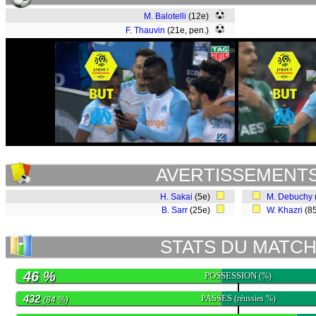
M. Balotelli
(12e)
F. Thauvin
(21e, pen.)
12'
AVERTISSEMENT
H. Sakai
(5e)
M. Debuchy
B. Sarr
(25e)
W. Khazri
(8
STATS DU MATC
46 %
POSSESSION
(%)
432
PASSES
(réussies %)
(84 %)