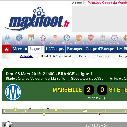
A retenir :
Palmarès Coupe du Mond
OM
PSG
Lyon
Lille
Monaco
Chelsea
Man Utd
Arsenal
Liverpool
ManCity
Ba
+ de clubs
Mercato
Ligue 1
L2/Coupes
Etranger
Coupe d'Europe
Les B
Actualité
|
Résultats & Classement
|
Buteurs
|
Calendrier
|
Equip
Dim. 03 Mars 2019, 21h00 - FRANCE - Ligue 1
Stade :
Orange Vélodrome à Marseille |
Spectateurs :
57337 |
Arbitre :
Cl
2
0
MARSEILLE
ST ETI
(mi-tps: 2-0)
1
10
20
30
40
50
6
BUTEURS