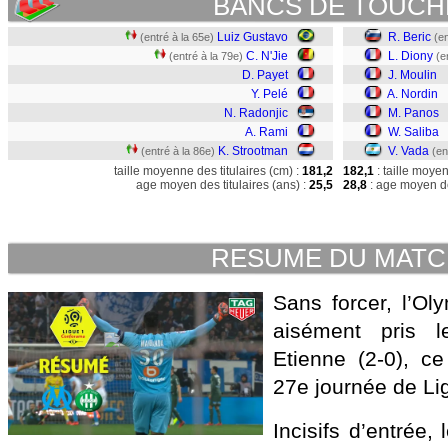
BANCS DE TOUCH
Luiz Gustavo
R. Beric
(entré à la 65e)
(en
C. N'Jie
L. Diony
(entré à la 79e)
(e
D. Payet
J. Moulin
Y. Pelé
A. Nordin
N. Radonjic
M. Panos
A. Rami
W. Saliba
K. Strootman
V. Vada
(entré à la 86e)
(en
taille moyenne des titulaires (cm) :
181,2
182,1
: taille moye
age moyen des titulaires (ans) :
25,5
28,8
: age moyen de
RESUME DU MAT
Sans forcer, l’Ol
aisément pris l
Etienne (2-0), c
27e journée de Li
Incisifs d’entrée, 