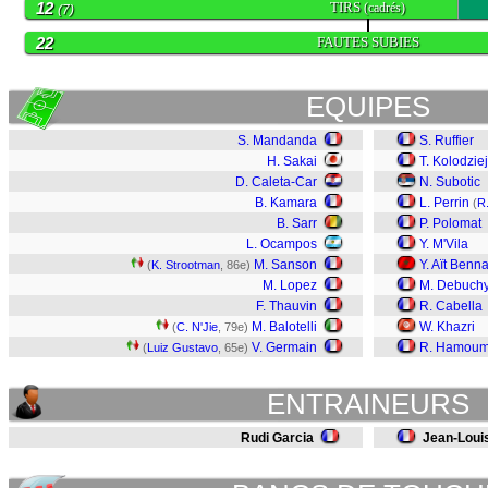
12
TIRS
(cadrés)
(7)
22
FAUTES SUBIES
EQUIPES
S. Mandanda
S. Ruffier
H. Sakai
T. Kolodzie
D. Caleta-Car
N. Subotic
B. Kamara
L. Perrin
(
R.
B. Sarr
P. Polomat
L. Ocampos
Y. M'Vila
M. Sanson
Y. Aït Benn
(
K. Strootman
, 86e)
M. Lopez
M. Debuch
F. Thauvin
R. Cabella
M. Balotelli
W. Khazri
(
C. N'Jie
, 79e)
V. Germain
R. Hamou
(
Luiz Gustavo
, 65e)
ENTRAINEURS
Rudi Garcia
Jean-Loui