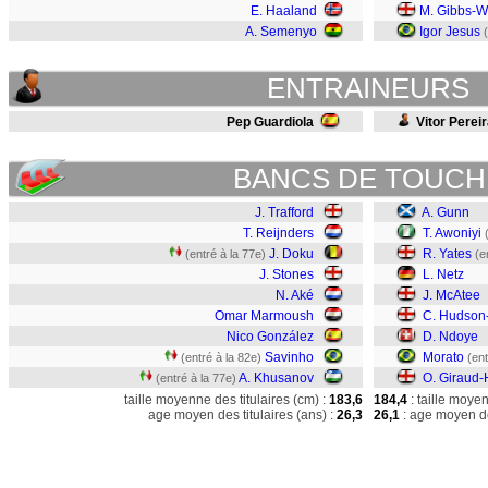
E. Haaland
M. Gibbs-W
A. Semenyo
Igor Jesus
(
ENTRAINEURS
Pep Guardiola
Vitor Perei
BANCS DE TOUCH
J. Trafford
A. Gunn
T. Reijnders
T. Awoniyi
J. Doku
R. Yates
(entré à la 77e)
(e
J. Stones
L. Netz
N. Aké
J. McAtee
Omar Marmoush
C. Hudson
Nico González
D. Ndoye
Savinho
Morato
(entré à la 82e)
(ent
A. Khusanov
O. Giraud-
(entré à la 77e)
taille moyenne des titulaires (cm) :
183,6
184,4
: taille moye
age moyen des titulaires (ans) :
26,3
26,1
: age moyen de