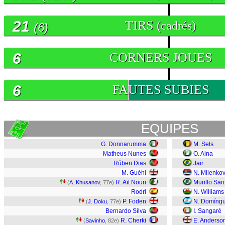
21
TIRS
(cadrés)
(6)
6
CORNERS JOUES
6
FAUTES SUBIES
EQUIPES
G. Donnarumma
M. Sels
Matheus Nunes
O. Aina
Rúben Dias
Jair
M. Guéhi
N. Milenkov
R. Aït Nouri
Murillo San
(
A. Khusanov
, 77e)
Rodri
N. Williams
P. Foden
N. Domíng
(
J. Doku
, 77e)
Bernardo Silva
I. Sangaré
R. Cherki
E. Anderso
(
Savinho
, 82e)