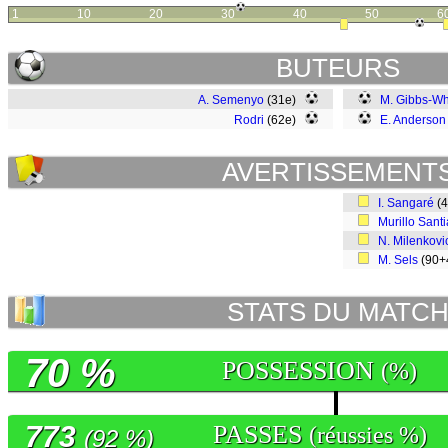
1
10
20
30
40
50
6
BUTEURS
A. Semenyo
(31e)
M. Gibbs-Wh
Rodri
(62e)
E. Anderson
AVERTISSEMENT
I. Sangaré
(
Murillo Sant
N. Milenkovi
M. Sels
(90+
STATS DU MATC
70 %
POSSESSION
(%)
773
PASSES
(réussies %)
(92 %)