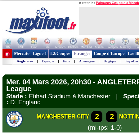
A retenir :
Palmarès Coupe du Mond
OM
PSG
Lyon
Lille
Monaco
Chelsea
Man Utd
Arsenal
Liverpool
ManCity
Ba
+ de clubs
Mercato
Ligue 1
L2/Coupes
Etranger
Coupe d'Europe
Les B
Angleterre
|
Espagne
|
Italie
|
Allemagne
|
Belgique
|
Pays-Bas
Mer. 04 Mars 2026, 20h30 - ANGLETERR
League
Stade :
Etihad Stadium à Manchester |
Spect
:
D. England
2
2
MANCHESTER CITY
NOTTI
(mi-tps: 1-0)