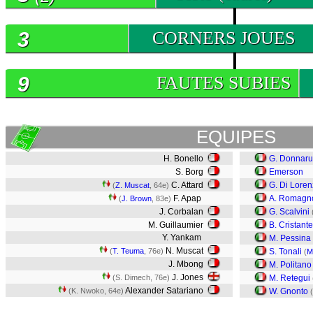
3
CORNERS JOUES
9
FAUTES SUBIES
EQUIPES
H. Bonello
G. Donnar
S. Borg
Emerson
C. Attard
G. Di Lore
(
Z. Muscat
, 64e)
F. Apap
A. Romagno
(
J. Brown
, 83e)
J. Corbalan
G. Scalvini
M. Guillaumier
B. Cristante
Y. Yankam
M. Pessina
N. Muscat
(
T. Teuma
, 76e)
S. Tonali
(
M.
J. Mbong
M. Politano
J. Jones
(S. Dimech, 76e)
M. Retegui
Alexander Satariano
(K. Nwoko, 64e)
W. Gnonto
(