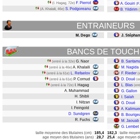
F. Pierrot
(I. Hagag, 72e)
A. Gouiri
(
F
S. Podgoreanu
(A. Khalaili, 46e)
B. Yildirim
(
ENTRAINEURS
M. Dego
J. Stéphan
BANCS DE TOUCH
G. Naor
B. Santama
(entré à la 32e)
A. Khalaili
M. Nagida
(entré à la 46e)
L. Refaelov
F. Rieder
(entré à la 61e)
(
P. Cornud
D. Doué
(entré à la 61e)
(e
I. Hagag
L. Blas
(entré à la 72e)
(ent
A. Muhammad
G. Gallon
H. Shibli
I. Salah
I. Nitzan
G. Doué
I. Feingold
A. Kalimu
D. Sundgren
B. Bourige
R. Fuchs
M. Jaouab
G. Lembet
taille moyenne des titulaires (cm) :
185,4
182,3
: taille moye
age moyen des titulaires (ans) :
28,7
25,4
: age moyen de