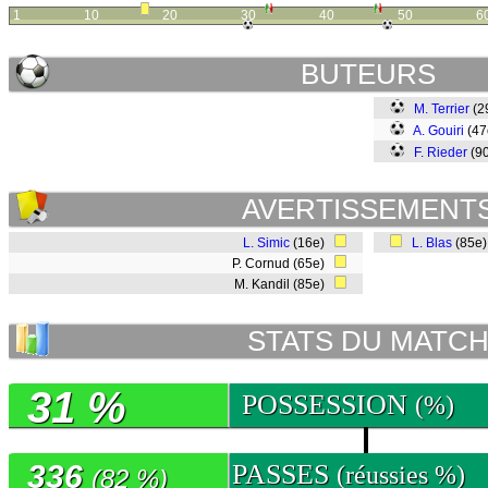
1
10
20
30
40
50
6
BUTEURS
M. Terrier
(2
A. Gouiri
(4
F. Rieder
(9
AVERTISSEMENT
L. Simic
(16e)
L. Blas
(85e
P. Cornud (65e)
M. Kandil (85e)
STATS DU MATC
31 %
POSSESSION
(%)
336
PASSES
(réussies %)
(82 %)