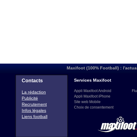
Maxifoot (100% Football) : l'actua
Services Maxifoot
Contacts
Appli Maxifoot Android
Flu
La rédaction
Appli Maxifoot iPhone
Publicité
Site web Mobile
Recrutement
Choix de consentement
Infos légales
Liens football