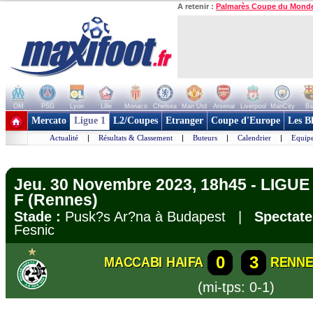
A retenir :
Palmarès Coupe du Mond
OM
PSG
Lyon
Lille
Monaco
Chelsea
Man Utd
Arsenal
Liverpool
ManCity
Ba
+ de clubs
Mercato
Ligue 1
L2/Coupes
Etranger
Coupe d'Europe
Les B
Actualité
|
Résultats & Classement
|
Buteurs
|
Calendrier
|
Equipe
Jeu. 30 Novembre 2023, 18h45 - LIGU
F (Rennes)
Stade :
Pusk?s Ar?na à Budapest |
Spectate
Fesnic
0
3
MACCABI HAIFA
RENNE
(mi-tps: 0-1)