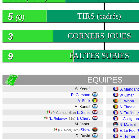
5
TIRS
(cadrés)
(0)
3
CORNERS JOUES
9
FAUTES SUBIES
EQUIPES
S. Keouf
S. Mandan
R. Gershon
W. Omari
A. Seck
C. Wooh
M. Kandil
A. Theate
L. Simic
(P. Cornud, 61e)
A. Truffert
(
T. Chery
(
L. Refaelov
, 61e)
L. Assignon
M. Jaber
N. Matic
(
L.
Show
(G. Naor, 32e)
E. Le Fée
(
D. David
M. Terrier