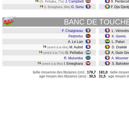
J. Campbell
X. Penteco
(G. Peñalba, 77e)
G. Sunu
F. Dja Djed
(I. Emeghara, 86e)
BANC DE TOUCH
F. Chaigneau
L. Véronès
Pedrinho
K. Gomis
A. Le Lan
L. Palun
M. Autret
D. Diakité
(entré à la 66e)
G. Peñalba
A. Guie Gn
(entré à la 77e)
R. Mulumba
A. Mounier
I. Emeghara
S. Bahoke
(entré à la 86e)
taille moyenne des titulaires (cm) :
178,7
181,0
: taille moye
age moyen des titulaires (ans) :
30,5
31,5
: age moyen de