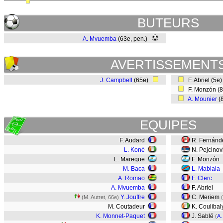
BUTEURS
A. Mvuemba
(63e, pen.)
AVERTISSEMENT
J. Campbell
(65e)
F. Abriel (5e
F. Monzón (
A. Mounier
(
EQUIPES
F. Audard
R. Fernánd
L. Koné
N. Pejcinov
L. Mareque
F. Monzón
M. Baca
L. Mabiala
A. Romao
F. Clerc
A. Mvuemba
F. Abriel
Y. Jouffre
C. Meriem
(M. Autret, 66e)
M. Coutadeur
K. Coulibal
K. Monnet-Paquet
J. Sablé
(
A.