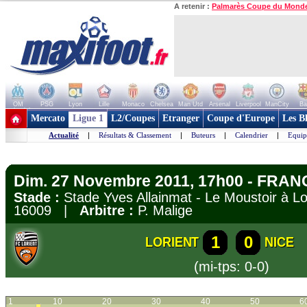
A retenir :
Palmarès Coupe du Mond
OM
PSG
Lyon
Lille
Monaco
Chelsea
Man Utd
Arsenal
Liverpool
ManCity
Ba
+ de clubs
Mercato
Ligue 1
L2/Coupes
Etranger
Coupe d'Europe
Les B
Actualité
|
Résultats & Classement
|
Buteurs
|
Calendrier
|
Equip
Dim. 27 Novembre 2011, 17h00 - FRANC
Stade :
Stade Yves Allainmat - Le Moustoir à 
16009 |
Arbitre :
P. Malige
1
0
LORIENT
NICE
(mi-tps: 0-0)
1
10
20
30
40
50
6