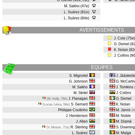
G. Demel (42e, csc)
M. Skrtel (66
M. Sakho (47e)
L. Suárez (81e)
L. Suárez (84e)
AVERTISSEMENTS
J. Cole (75e
G. Demel (8
K. Nolan (8
J. Collins (
EQUIPES
S. Mignolet
J. Jääskelä
G. Johnson
G. McCartn
M. Sakho
J. Tomkins
M. Skrtel
J. Collins
J. Flanagan
G. Demel
(M. Kelly, 78e
)
S. Gerrard
K. Nolan
(Lucas Leiva, 56e
)
Philippe Coutinho
M. Jarvis
(M
J. Henderson
M. Noble
J. Allen
M. Diamé
R. Sterling
S. Downin
(V. Moses, 71e
)
L. Suárez
M. Maïga