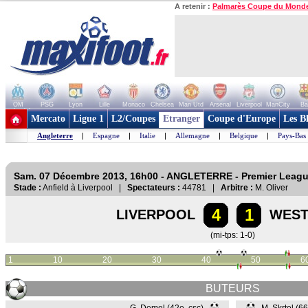
A retenir :
Palmarès Coupe du Mond
OM
PSG
Lyon
Lille
Monaco
Chelsea
Man Utd
Arsenal
Liverpool
ManCity
Ba
+ de clubs
Mercato
Ligue 1
L2/Coupes
Etranger
Coupe d'Europe
Les B
Angleterre
|
Espagne
|
Italie
|
Allemagne
|
Belgique
|
Pays-Bas
Sam. 07 Décembre 2013, 16h00 - ANGLETERRE - Premier Leag
Stade :
Anfield à Liverpool |
Spectateurs :
44781 |
Arbitre :
M. Oliver
4
1
LIVERPOOL
WEST
(mi-tps: 1-0)
1
10
20
30
40
50
6
BUTEURS