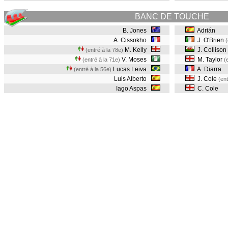
BANC DE TOUCHE
B. Jones
Adrián
A. Cissokho
J. O'Brien
(
M. Kelly
J. Collison
(entré à la 78e)
V. Moses
M. Taylor
(entré à la 71e)
(
Lucas Leiva
A. Diarra
(entré à la 56e)
Luis Alberto
J. Cole
(ent
Iago Aspas
C. Cole