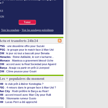
e ?
UI
NON
Voter
Voir les resultats
-
Voir les sondages précédents
Actu et transferts 24h/24
PSG
: une deuxième offre pour Suzuki
PSG
: le groupe pour le match face à Man Utd
OM
: le jour où tout a basculé pour Benatia
Heracles
: Reine-Adélaïde, le sort s'acharne...
Monaco
: Mawissa a gravement blessé Uche
OM
: accord avec la Real Sociedad pour Aguerd
Barça
: Araujo va partir en prêt à Liverpool
OM
: Côme pousse pour Gouiri
Man Utd
: le groupe pour défier le PSG
Les + populaires du moment
L3
: Caen premier leader
OM
: Højbjerg, son agent maintient le suspense
OM
: le club prêt à libérer Kondogbia ?
OM
: Gouiri évoque son avenir
PSG
: 4 retours dans le groupe face à Man Utd ?
Leipzig
: le transfert d'Asllani tombe à l'eau
Man City
: Rodri préfère le Barça au Real !
L3
: 1ère utilisation du Football Video Support
OM
: accord trouvé avec Man City pour Rulli
OM
: Benatia envoie une pique à Longoria
PSG
: l'étonnante rumeur Gusto
illarreal
: Al-Ahli veut Pape Gueye
OM
: Lucas Perri a été approché
Lyon
: la dernière saison de Fonseca ?
OM
: une offre pour Bulka
OM
: un nouveau prétendant pour Højbjerg