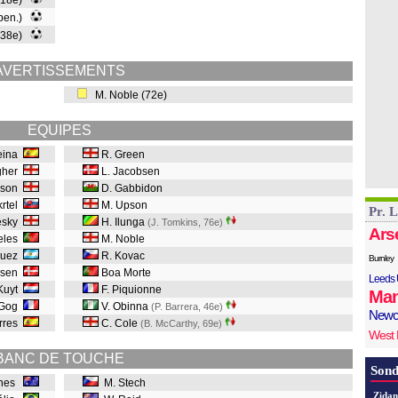
(18e)
 pen.)
 (38e)
AVERTISSEMENTS
M. Noble (72e)
EQUIPES
eina
R. Green
agher
L. Jacobsen
nson
D. Gabbidon
krtel
M. Upson
Pr. 
esky
H. Ilunga
(J. Tomkins, 76e
)
Ars
eles
M. Noble
guez
R. Kovac
Burnley
lsen
Boa Morte
Leeds 
 Kuyt
F. Piquionne
Man
'Gog
V. Obinna
(P. Barrera, 46e
)
Newc
rres
C. Cole
(B. McCarthy, 69e
)
West
BANC DE TOUCHE
Sond
ones
M. Stech
Zidan