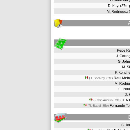
G. Johnson 
D. Kuyt (27e,
M. Rodríguez
Pepe R
J. Carr
G. Joh
M. S
P. Konch
Raul Meir
(J. Shelvey, 83e
)
M. Rodrí
C. Pou
D.
D. N
(Fábio Aurélio, 73e
)
Fernando To
(R. Babel, 85e
)
B. J