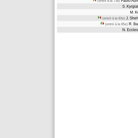
Fábio Au
(entré à la 73e)
S. Kyrg
M. K
J. She
(entré à la 83e)
R. B
(entré à la 85e)
N. Eccl