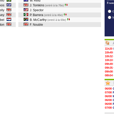
rélio
W. Reid
Franc
iakos
J. Tomkins
(entré à la 76e)
elly
J. Spector
O
lvey
P. Barrera
(entré à la 46e)
abel
B. McCarthy
(entré à la 69e)
eston
F. Nouble
11h20
10h49
10h32
10h10
09h49
09h35
09h08
08h54
08h32
07/08
07/08
06/08
07/08
07/08
07/08
06/08
07/08
06/08
07/08
06/08
07/08
V
07/08
07/08
06/08
07/08