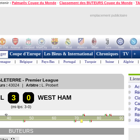
etenir :
Palmarès Coupe du Monde
-
Classement des BUTEURS Coupe du Monde
-
TA
emplacement publicitaire
n Utd
Arsenal
Liverpool
ManCity
Barca
Real
Atletico
Milan
Juve
Inter
Naples
ger
Coupe d'Europe
Les Bleus & International
Chroniques
TV
+
lemagne
|
Belgique
|
Pays-Bas
|
Portugal
|
Turquie
|
Suisse
|
Algérie
|
Lien
GLETERRE - Premier League
urs :
43024 |
Arbitre :
L. Probert
Ac
Ré
3
0
OL
WEST HAM
Cl
Ca
(mi-tps: 3-0)
Pa
Ré
40
50
60
70
80
90
Ré
BUTEURS