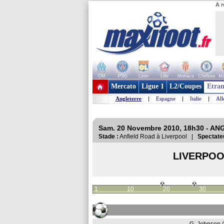
A r
OM
PSG
Lyon
Lille
Monaco
Chelsea
Ma
+ de clubs
Mercato
Ligue 1
L2/Coupes
Etran
Angleterre
|
Espagne
|
Italie
|
Al
Sam. 20 Novembre 2010, 18h30 - AN
Stade :
Anfield Road à Liverpool |
Spectate
LIVERPO
1
10
20
30