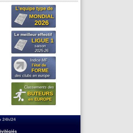
L'equipe type de
MONDIAL
2026
Le meilleur effectif
LIGUE 1
saison
2025-26
Indice MF :
l'état de
FORME
des clubs en europe
Classements des
BUTEURS
en EUROPE
o 24h/24
ivilégiés