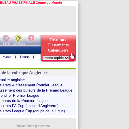
BLEAU PHASE FINALE Coupe du Monde
Résultats
Bayern
Dortmund
Classements
Calendriers
Maroc
|
Tunisie
|
s de la rubrique Angleterre
tualité anglaise
sultats & classement Premier League
assement des buteurs de la Premier League
lendrier Premier League
lmarès de la Premier League
sultats FA Cup (coupe d'Angleterre)
sultats League Cup (coupe de la Ligue)
emplacement publicitaire