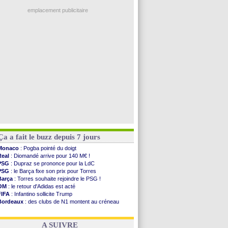
Ouganda
: Owori battu à mort à Kampala
Brest
: un gardien norvégien en approche ?
emplacement publicitaire
OM
: McCourt a versé 120 M€ en 2026
PSG
: 4 retours dans le groupe face à Man Utd ...
Nice
: Kevin Carlos va partir en Italie
L1
: prison avec sursis requis contre un arbitre
Leganés
: c'est signé pour Luca Zidane (off.)
Voir les brèves précédentes
Ça a fait le buzz depuis 7 jours
Monaco
: Pogba pointé du doigt
Real
: Diomandé arrive pour 140 M€ !
PSG
: Dupraz se prononce pour la LdC
PSG
: le Barça fixe son prix pour Torres
Barça
: Torres souhaite rejoindre le PSG !
OM
: le retour d'Adidas est acté
FIFA
: Infantino sollicite Trump
Bordeaux
: des clubs de N1 montent au créneau
Argentine
: quand Medina recadre... sa mère
Real
: le démenti de Leipzig pour Diomandé
A SUIVRE