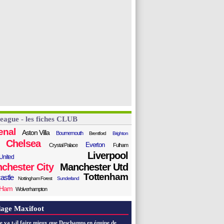
League - les fiches CLUB
enal
Aston Villa
Bournemouth
Brentford
Brighton
Chelsea
Everton
Crystal Palace
Fulham
Liverpool
United
chester City
Manchester Utd
Tottenham
astle
Nottingham Forest
Sunderland
 Ham
Wolverhampton
age Maxifoot
e va t-il faire mieux que Deschamps en équipe de