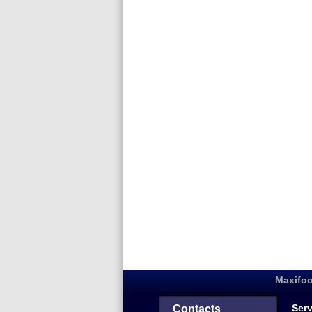
Maxifoo
Serv
Contacts