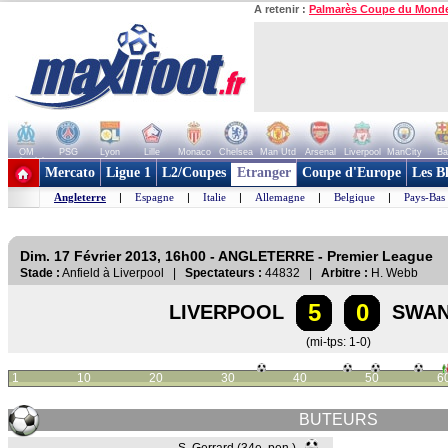
A retenir :
Palmarès Coupe du Mond
OM
PSG
Lyon
Lille
Monaco
Chelsea
Man Utd
Arsenal
Liverpool
ManCity
Ba
+ de clubs
Mercato
Ligue 1
L2/Coupes
Etranger
Coupe d'Europe
Les B
Angleterre
|
Espagne
|
Italie
|
Allemagne
|
Belgique
|
Pays-Bas
Dim. 17 Février 2013, 16h00 - ANGLETERRE - Premier League
Stade :
Anfield à Liverpool |
Spectateurs :
44832 |
Arbitre :
H. Webb
5
0
LIVERPOOL
SWAN
(mi-tps: 1-0)
1
10
20
30
40
50
6
BUTEURS