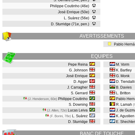
S. Gerrard (34e, pen.)
Philippe Coutinho (46e)
José Enrique (50e)
L. Suárez (56e)
D. Sturridge (71e, pen.)
AVERTISSEMENTS
Pablo Herná
EQUIPES
Pepe Reina
M. Vorm
G. Johnson
K. Bartley
José Enrique
G. Monk
D. Agger
D. Tiendalli
J. Carragher
B. Davies
S. Gerrard
L. Britton
Philippe Coutinho
Pablo Her
(J. Henderson, 60e
)
S. Downing
R. Lamah
(
Lucas Leiva
J. de Guzm
(J. Allen, 72e
)
L. Suárez
K. Agustien
(F. Borini, 78e
)
D. Sturridge
E. Shechte
BANC DE TOUCHE