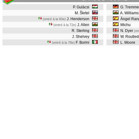
P. Gulácsi
G. Tremme
M. Škrtel
A. Williams
J. Henderson
Àngel Ran
(entré à la 60e)
J. Allen
Michu
(entré à la 72e)
R. Sterling
N. Dyer
(en
J. Shelvey
W. Routle
F. Borini
L. Moore
(entré à la 78e)