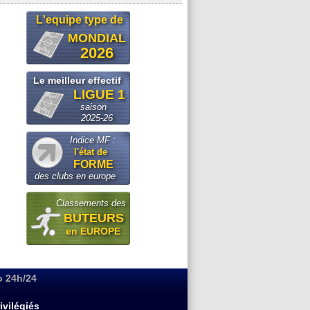
L'equipe type de
MONDIAL
2026
Le meilleur effectif
LIGUE 1
saison
2025-26
Indice MF :
l'état de
FORME
des clubs en europe
Classements des
BUTEURS
en EUROPE
o 24h/24
ivilégiés