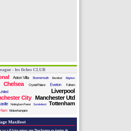
League - les fiches CLUB
enal
Aston Villa
Bournemouth
Brentford
Brighton
Chelsea
Everton
Crystal Palace
Fulham
Liverpool
United
chester City
Manchester Utd
Tottenham
astle
Nottingham Forest
Sunderland
 Ham
Wolverhampton
age Maxifoot
e va t-il faire mieux que Deschamps en équipe de