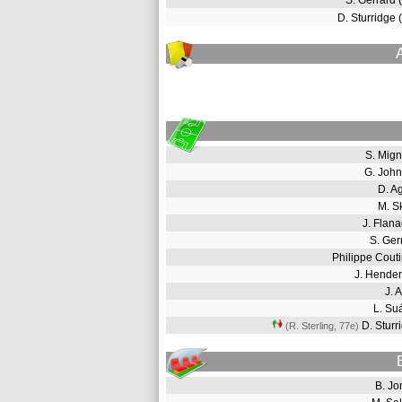
S. Gerrard
D. Sturridge
S. Mig
G. Joh
D. A
M. S
J. Fla
S. Ge
Philippe Cou
J. Hende
J. 
L. S
D. Stur
(R. Sterling, 77e
)
B. J