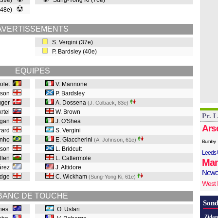
 (39e)
Sung-Yong Ki (76e)
 (48e)
AVERTISSEMENTS
S. Vergini (37e)
P. Bardsley (40e)
EQUIPES
nolet
V. Mannone
nson
P. Bardsley
gger
A. Dossena
(J. Colback, 83e
)
krtel
W. Brown
Pr. 
nagan
J. O'Shea
Ars
rrard
S. Vergini
tinho
E. Giaccherini
(A. Johnson, 61e
)
Burnley
rson
L. Bridcutt
Leeds 
Allen
L. Cattermole
Man
uárez
J. Altidore
Newc
ridge
C. Wickham
(Sung-Yong Ki, 61e
)
West
BANC DE TOUCHE
Sond
ones
O. Ustari
Zidan