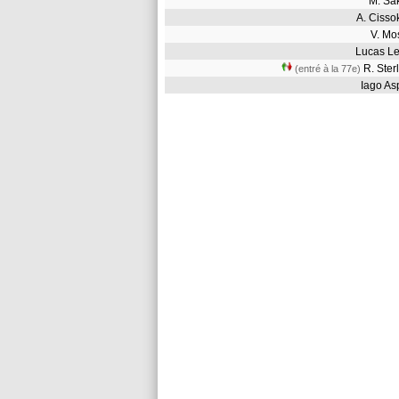
M. S
A. Ciss
V. M
Lucas L
R. Ste
(entré à la 77e)
Iago A