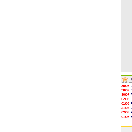
04/08
10h53
10h36
10h13
09h51
09h32
09h11
30/07
30/07
30/07
02/08
01/08
31/07
02/08
01/08
03/08
03/08