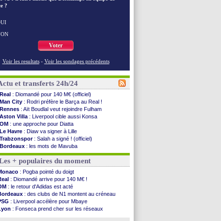
e ?
UI
NON
Voter
Voir les resultats
-
Voir les sondages précédents
Actu et transferts 24h/24
Real
: Diomandé pour 140 M€ (officiel)
Man City
: Rodri préfère le Barça au Real !
Rennes
: Aït Boudlal veut rejoindre Fulham
Aston Villa
: Liverpool cible aussi Konsa
OM
: une approche pour Diatta
Le Havre
: Diaw va signer à Lille
Trabzonspor
: Salah a signé ! (officiel)
Bordeaux
: les mots de Mavuba
FIFA
: Al-Khelaïfi président ? Tebas dit non
Les + populaires du moment
Fenerbahçe
: Greenwood savoure son premier ...
Bordeaux
: Mavuba n'est plus l'entraîneur (off.)
Monaco
: Pogba pointé du doigt
Galatasaray
: Milan rejette 35 M€ pour Leão
Real
: Diomandé arrive pour 140 M€ !
Southampton
: D. Traoré prêté au Mans (officiel)
OM
: le retour d'Adidas est acté
Real
: Vinicius tout proche de prolonger !
Bordeaux
: des clubs de N1 montent au créneau
VIDEO
: un accueil impressionnant pour Salah !
PSG
: Liverpool accélère pour Mbaye
Real
: Diomandé attendu ce jeudi à Madrid !
Lyon
: Fonseca prend cher sur les réseaux
Real
: Rodri, la piste Barça se confirme
Real
: une nouvelle offre pour Vinicius
PSG
: Akliouche arrive ce jeudi à Paris !