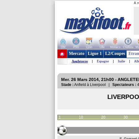
A r
OM
PSG
Lyon
Lille
Monaco
Chelsea
Ma
+ de clubs
Mercato
Ligue 1
L2/Coupes
Etran
Angleterre
|
Espagne
|
Italie
|
Al
Mer. 26 Mars 2014, 21h00 - ANGLETE
Stade :
Anfield à Liverpool |
Spectateurs :
4
LIVERPO
1
10
20
30