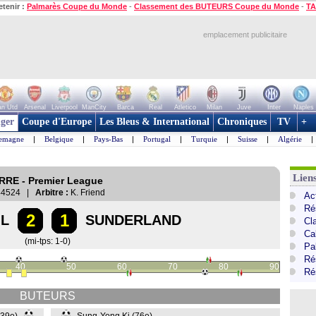
etenir :
Palmarès Coupe du Monde
-
Classement des BUTEURS Coupe du Monde
-
TA
emplacement publicitaire
n Utd
Arsenal
Liverpool
ManCity
Barca
Real
Atletico
Milan
Juve
Inter
Naples
ger
Coupe d'Europe
Les Bleus & International
Chroniques
TV
+
lemagne
|
Belgique
|
Pays-Bas
|
Portugal
|
Turquie
|
Suisse
|
Algérie
|
Lien
RRE - Premier League
4524 |
Arbitre :
K. Friend
Ac
Ré
2
1
OL
SUNDERLAND
Cl
Ca
(mi-tps: 1-0)
Pa
Ré
40
50
60
70
80
90
Ré
BUTEURS