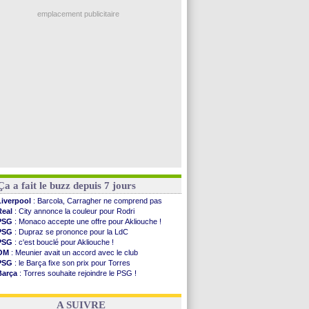
Trabzonspor
: une annonce pour Salah !
Médias
: la Liga quitte beIN Sports !
emplacement publicitaire
PSG
: pas d'inquiétude pour Rafael Pol
Real
: ça se complique pour Rodri !
Barça
: Ferran Torres donne son feu vert au ...
FIFA
: des excuses après le projet
Abha
: c'est fait pour Fekir (officiel)
Voir les brèves précédentes
Ça a fait le buzz depuis 7 jours
Liverpool
: Barcola, Carragher ne comprend pas
Real
: City annonce la couleur pour Rodri
PSG
: Monaco accepte une offre pour Akliouche !
PSG
: Dupraz se prononce pour la LdC
PSG
: c'est bouclé pour Akliouche !
OM
: Meunier avait un accord avec le club
PSG
: le Barça fixe son prix pour Torres
Barça
: Torres souhaite rejoindre le PSG !
FIFA
: Infantino sollicite Trump
Argentine
: quand Medina recadre... sa mère
A SUIVRE