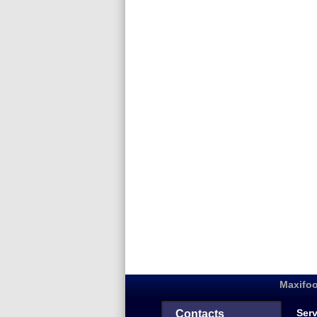
Maxifoo
Serv
Contacts