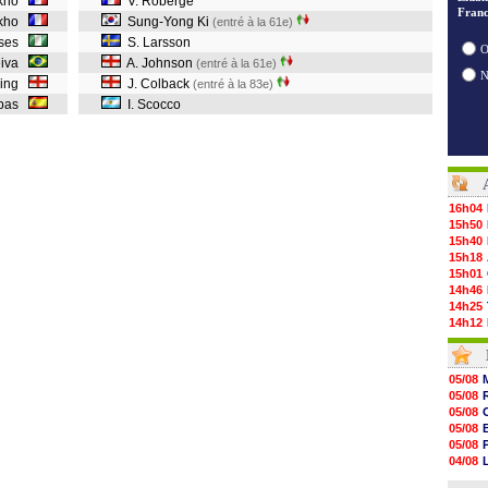
akho
V. Roberge
Franc
okho
Sung-Yong Ki
(entré à la 61e)
oses
S. Larsson
O
eiva
A. Johnson
(entré à la 61e)
rling
J. Colback
(entré à la 83e)
spas
I. Scocco
16h04
15h50
15h40
15h18
15h01
14h46
14h25
14h12
13h51
13h29
13h11
05/08
12h46
05/08
12h28
05/08
12h10
05/08
11h58
05/08
11h35
04/08
11h19
05/08
11h07