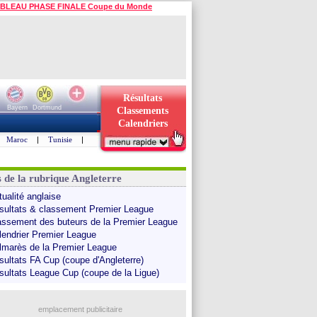
BLEAU PHASE FINALE Coupe du Monde
Résultats
Bayern
Dortmund
Classements
Calendriers
Maroc
|
Tunisie
|
s de la rubrique Angleterre
tualité anglaise
sultats & classement Premier League
assement des buteurs de la Premier League
lendrier Premier League
lmarès de la Premier League
sultats FA Cup (coupe d'Angleterre)
sultats League Cup (coupe de la Ligue)
emplacement publicitaire