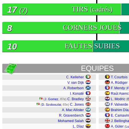
17
TIRS
(cadrés)
(7)
8
CORNERS JOUES
10
FAUTES SUBIES
EQUIPES
C. Kelleher
T. Courtois
V. van Dijk
A. Rüdiger
A. Robertson
F. Mendy
(
F
I. Konaté
Raúl Asenc
C. Bradley
L. Modric
(
J. Gomez
, 87e)
(
E
C. Jones
F. Valverde
(
D. Szoboszlai
, 83e)
A. Mac Allister
Brahim Día
R. Gravenberch
E. Camavi
Mohamed Salah
J. Bellingh
L. Díaz
A. Güler
(
Lu