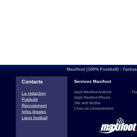
Maxifoot (100% Football) : l'actua
Services Maxifoot
Contacts
Appli Maxifoot Android
Flu
La rédaction
Appli Maxifoot iPhone
Publicité
Site web Mobile
Recrutement
Choix de consentement
Infos légales
Liens football