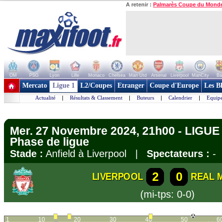
A retenir :
Palmarès Coupe du Mond
OM
PSG
Lyon
Lille
Monaco
Chelsea
Man Utd
Arsenal
Liverpool
ManCity
Ba
+ de clubs
Mercato
Ligue 1
L2/Coupes
Etranger
Coupe d'Europe
Les B
Actualité
|
Résultats & Classement
|
Buteurs
|
Calendrier
|
Equipe
Mer. 27 Novembre 2024, 21h00 - LIGU
Phase de ligue
Stade :
Anfield à Liverpool |
Spectateurs :
-
2
0
LIVERPOOL
REAL 
(mi-tps: 0-0)
1
10
20
30
40
50
6