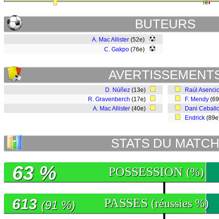
BUTEURS
A. Mac Allister
(52e)
C. Gakpo
(76e)
AVERTISSEMENT
D. Núñez
(13e)
Raúl Asenci
R. Gravenberch
(17e)
F. Mendy
(6
A. Mac Allister
(40e)
Dani Ceball
Endrick
(89
STATS DU MATC
63 %
POSSESSION
(%)
613
PASSES
(réussies %)
(91 %)