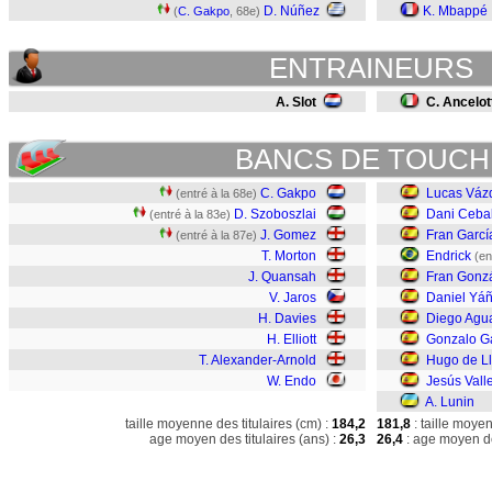
D. Núñez
K. Mbappé
(
C. Gakpo
, 68e)
ENTRAINEURS
A. Slot
C. Ancelot
BANCS DE TOUCH
C. Gakpo
Lucas Váz
(entré à la 68e)
D. Szoboszlai
Dani Cebal
(entré à la 83e)
J. Gomez
Fran Garcí
(entré à la 87e)
T. Morton
Endrick
(en
J. Quansah
Fran Gonz
V. Jaros
Daniel Yá
H. Davies
Diego Agu
H. Elliott
Gonzalo G
T. Alexander-Arnold
Hugo de L
W. Endo
Jesús Vall
A. Lunin
taille moyenne des titulaires (cm) :
184,2
181,8
: taille moye
age moyen des titulaires (ans) :
26,3
26,4
: age moyen de