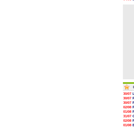
11h19
05/08
11h07
04/08
10h53
10h36
10h13
09h51
09h32
09h11
30/07
30/07
30/07
02/08
01/08
31/07
02/08
01/08
03/08