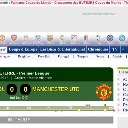
etenir :
Palmarès Coupe du Monde
-
Classement des BUTEURS Coupe du Monde
-
TA
emplacement publicitaire
n Utd
Arsenal
Liverpool
ManCity
Barca
Real
Atletico
Milan
Juve
Inter
Naples
ger
Coupe d'Europe
Les Bleus & International
Chroniques
TV
+
lemagne
|
Belgique
|
Pays-Bas
|
Portugal
|
Turquie
|
Suisse
|
Algérie
|
Lien
LETERRE - Premier League
2912 |
Arbitre :
Martin Atkinson
Ac
Ré
0
0
OL
MANCHESTER UTD
Cl
Ca
(mi-tps: 0-0)
Pa
Ré
40
50
60
70
80
90
Ré
BUTEURS