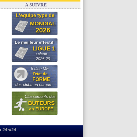
Argentine
: quand Medina recadre... sa mère
A SUIVRE
L'equipe type de
MONDIAL
2026
Le meilleur effectif
LIGUE 1
saison
2025-26
Indice MF :
l'état de
FORME
des clubs en europe
Classements des
BUTEURS
en EUROPE
o 24h/24