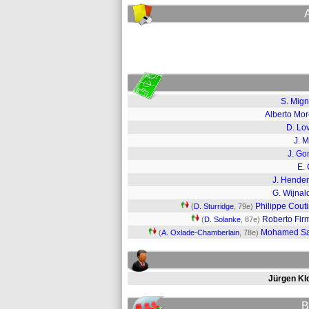
S. Mign
Alberto Mo
D. Lo
J. M
J. G
E.
J. Hende
G. Wijna
Philippe Cout
(
D. Sturridge
, 79e)
Roberto Fir
(
D. Solanke
, 87e)
Mohamed Sa
(
A. Oxlade-Chamberlain
, 78e)
Jürgen Kl
B