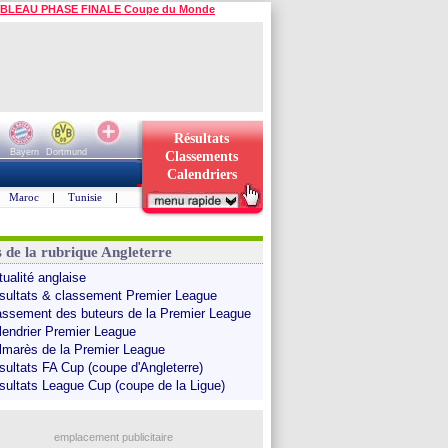
BLEAU PHASE FINALE Coupe du Monde
Résultats
Bayern
Dortmund
Classements
Calendriers
Maroc
|
Tunisie
|
s de la rubrique Angleterre
tualité anglaise
sultats & classement Premier League
assement des buteurs de la Premier League
lendrier Premier League
lmarès de la Premier League
sultats FA Cup (coupe d'Angleterre)
sultats League Cup (coupe de la Ligue)
emplacement publicitaire