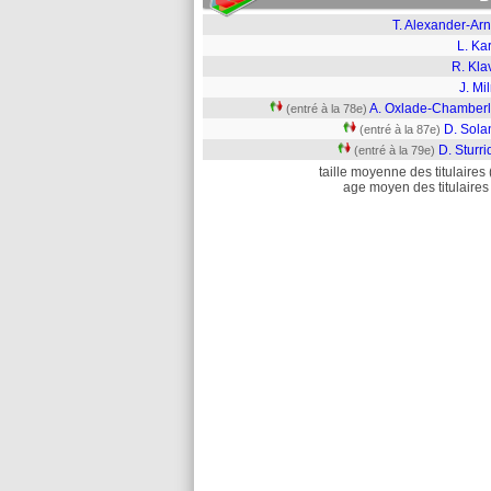
T. Alexander-Ar
L. Ka
R. Kla
J. Mi
A. Oxlade-Chamberl
(entré à la 78e)
D. Sola
(entré à la 87e)
D. Sturr
(entré à la 79e)
taille moyenne des titulaires 
age moyen des titulaires 