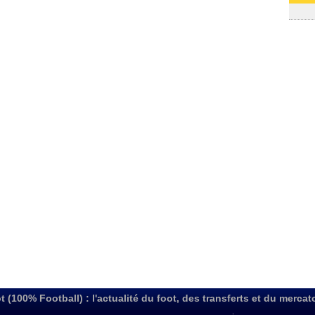
03/08
t (100% Football) : l'actualité du foot, des transferts et du mercat