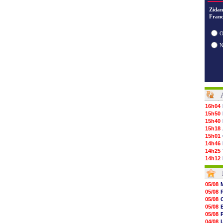
Zidan
Franc
O
16h04
15h50
15h40
15h18
15h01
14h46
14h25
14h12
13h51
13h29
13h11
05/08
12h46
05/08
12h28
05/08
12h10
05/08
11h58
05/08
11h35
04/08