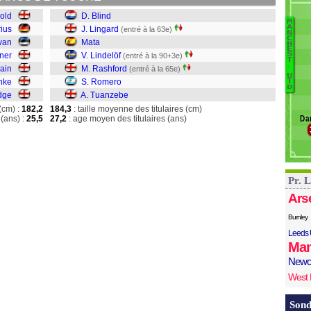
K
nold
D. Blind
Ka
M
B
A
rius
J. Lingard
(entré à la 63e)
Ar
N
C
van
Mata
T
H
E
lner
V. Lindelöf
S
(entré à la 90+3e)
R
T
.
ain
M. Rashford
(entré à la 65e)
R
U
nke
S. Romero
L
T
D
idge
A. Tuanzebe
Ma
L
(cm) :
182,2
184,3
: taille moyenne des titulaires (cm)
(ans) :
25,5
27,2
: age moyen des titulaires (ans)
Da
Bl
Pr. 
Ars
Burnley
Leeds 
Man
Newc
West
Sond