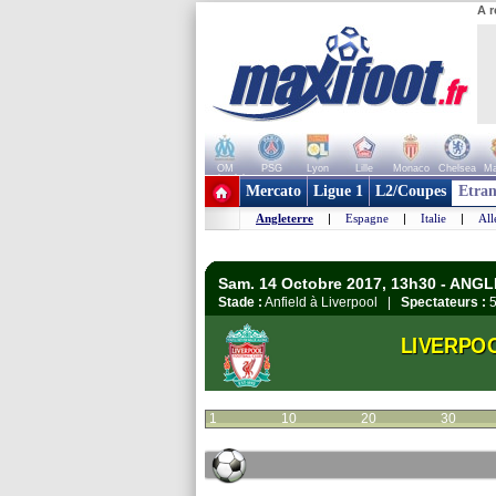
A r
OM
PSG
Lyon
Lille
Monaco
Chelsea
Ma
+ de clubs
Mercato
Ligue 1
L2/Coupes
Etran
Angleterre
|
Espagne
|
Italie
|
Al
Sam. 14 Octobre 2017, 13h30 - ANG
Stade :
Anfield à Liverpool |
Spectateurs :
5
LIVERPO
1
10
20
30