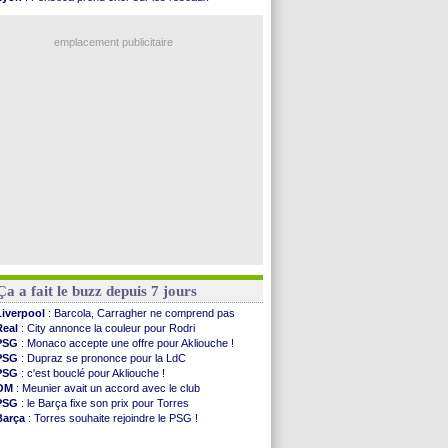
Real
: Rodri, la piste Barça se confirme
Real
: une nouvelle offre pour Vinicius
PSG
: Akliouche arrive ce jeudi à Paris !
Trabzonspor
: une annonce pour Salah !
Médias
: la Liga quitte beIN Sports !
emplacement publicitaire
PSG
: pas d'inquiétude pour Rafael Pol
Real
: ça se complique pour Rodri !
Barça
: Ferran Torres donne son feu vert au ...
FIFA
: des excuses après le projet
Abha
: c'est fait pour Fekir (officiel)
Voir les brèves précédentes
Ça a fait le buzz depuis 7 jours
Liverpool
: Barcola, Carragher ne comprend pas
Real
: City annonce la couleur pour Rodri
PSG
: Monaco accepte une offre pour Akliouche !
PSG
: Dupraz se prononce pour la LdC
PSG
: c'est bouclé pour Akliouche !
OM
: Meunier avait un accord avec le club
PSG
: le Barça fixe son prix pour Torres
Barça
: Torres souhaite rejoindre le PSG !
FIFA
: Infantino sollicite Trump