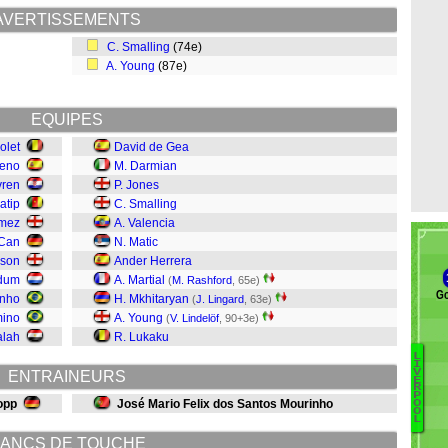
AVERTISSEMENTS
C. Smalling
(74e)
A. Young
(87e)
EQUIPES
olet
David de Gea
reno
M. Darmian
vren
P. Jones
atip
C. Smalling
omez
A. Valencia
 Can
N. Matic
rson
Ander Herrera
ldum
A. Martial
(
M. Rashford
, 65e)
G
inho
H. Mkhitaryan
(
J. Lingard
, 63e)
mino
A. Young
(
V. Lindelöf
, 90+3e)
lah
R. Lukaku
L
I
V
ENTRAINEURS
E
S
R
P
S
opp
José Mario Felix dos Santos Mourinho
O
O
L
Mi
ANCS DE TOUCHE