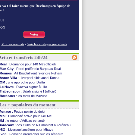
e va t-il faire mieux que Deschamps en équipe de
e ?
UI
NON
Voter
Voir les resultats
-
Voir les sondages précédents
Actu et transferts 24h/24
Real
: Diomandé pour 140 M€ (officiel)
Man City
: Rodri préfère le Barça au Real !
Rennes
: Aït Boudlal veut rejoindre Fulham
Aston Villa
: Liverpool cible aussi Konsa
OM
: une approche pour Diatta
Le Havre
: Diaw va signer à Lille
Trabzonspor
: Salah a signé ! (officiel)
Bordeaux
: les mots de Mavuba
FIFA
: Al-Khelaïfi président ? Tebas dit non
Les + populaires du moment
Fenerbahçe
: Greenwood savoure son premier ...
Bordeaux
: Mavuba n'est plus l'entraîneur (off.)
Monaco
: Pogba pointé du doigt
Galatasaray
: Milan rejette 35 M€ pour Leão
Real
: Diomandé arrive pour 140 M€ !
Southampton
: D. Traoré prêté au Mans (officiel)
OM
: le retour d'Adidas est acté
Real
: Vinicius tout proche de prolonger !
Bordeaux
: des clubs de N1 montent au créneau
VIDEO
: un accueil impressionnant pour Salah !
PSG
: Liverpool accélère pour Mbaye
Real
: Diomandé attendu ce jeudi à Madrid !
Lyon
: Fonseca prend cher sur les réseaux