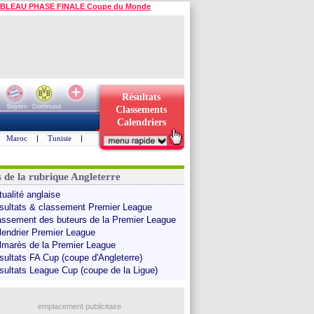
BLEAU PHASE FINALE Coupe du Monde
Résultats
Bayern
Dortmund
Classements
Calendriers
Maroc
|
Tunisie
|
s de la rubrique Angleterre
tualité anglaise
sultats & classement Premier League
assement des buteurs de la Premier League
lendrier Premier League
lmarès de la Premier League
sultats FA Cup (coupe d'Angleterre)
sultats League Cup (coupe de la Ligue)
emplacement publicitaire