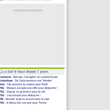
VIDEO
: Thomasson et Cresswell réconciliés
Trabzonspor
: une annonce pour Salah !
Dunkerque
: Nzonzi avait des pistes en L1
EdF
: Infantino complimente Mbappé
Lyon
: Mangala sur le départ
emplacement publicitaire
Amical
: Arsenal s'incline face au Real Betis
Amical
: lourde défaite pour le PSG
Man City
: Maresca flou pour Reijnders
LdC
: Fenerbahçe prend une belle option
Al-Diriyah
: Mbemba arrive libre (officiel)
Voir les brèves précédentes
Ça a fait le buzz depuis 7 jours
Liverpool
: Barcola, Carragher ne comprend pas
Tottenham
: De Zerbi annonce une "bombe"
Real
: City annonce la couleur pour Rodri
PSG
: Monaco accepte une offre pour Akliouche !
PSG
: Dupraz se prononce pour la LdC
PSG
: c'est bouclé pour Akliouche !
OM
: Meunier avait un accord avec le club
PSG
: le Barça fixe son prix pour Torres
Barça
: Torres souhaite rejoindre le PSG !