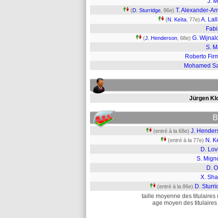
J. M
T. Alexander-Ar
(
D. Sturridge
, 86e)
A. Lal
(
N. Keïta
, 77e)
Fab
G. Wijna
(
J. Henderson
, 68e)
S. 
Roberto Fir
Mohamed Sa
Jürgen Kl
B
J. Hender
(entré à la 68e)
N. K
(entré à la 77e)
D. Lov
S. Mign
D. O
X. Sha
D. Sturr
(entré à la 86e)
taille moyenne des titulaires 
age moyen des titulaires 