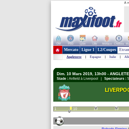
A r
OM
PSG
Lyon
Lille
Monaco
Chelsea
Ma
+ de clubs
Mercato
Ligue 1
L2/Coupes
Etran
Angleterre
|
Espagne
|
Italie
|
Al
Dim. 10 Mars 2019, 13h00 - ANGLET
Stade :
Anfield à Liverpool |
Spectateurs :
5
LIVERPO
1
10
20
30