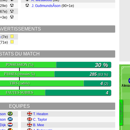
(19e)
A. Westwood
(6e)
(29e)
J. GuðmundsÂ­son
(90+1e)
(67e)
0+3e)
AVERTISSEMENTS
n
(7e)
(71e)
STATS DU MATCH
30 %
POSSESSION
(%)
PASSES
285
(réussies %)
(63 %)
TIRS
4
(cadrés)
(2)
Alexa
FAUTES SUBIES
4
L
EQUIPES
I
V
E
H
R
sson
T. Heaton
P
Ke
O
tson
C. Taylor
O
L
L
Dijk
B. Mee
M