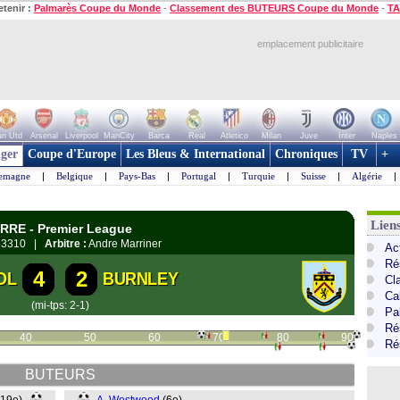
etenir :
Palmarès Coupe du Monde
-
Classement des BUTEURS Coupe du Monde
-
TA
emplacement publicitaire
n Utd
Arsenal
Liverpool
ManCity
Barca
Real
Atletico
Milan
Juve
Inter
Naples
ger
Coupe d'Europe
Les Bleus & International
Chroniques
TV
+
lemagne
|
Belgique
|
Pays-Bas
|
Portugal
|
Turquie
|
Suisse
|
Algérie
|
Lien
ERRE - Premier League
3310 |
Arbitre :
Andre Marriner
Ac
Ré
4
2
OL
BURNLEY
Cl
Ca
(mi-tps: 2-1)
Pa
Ré
40
50
60
70
80
90
Ré
BUTEURS