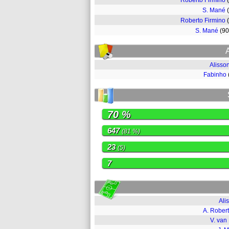
Roberto Firmino
S. Mané
Roberto Firmino
S. Mané
(9
Alisso
Fabinho
70 %
647
(81 %)
23
(5)
7
Ali
A. Rober
V. van 