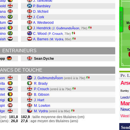
atip
J. Tarkowski
Or
nold
P. Bardsley
Sh
lana
D. McNeil
B
S
U
inho
J. Cork
R
N
L
ldum
A. Westwood
Mc
Br
E
Y
Mané
J. Hendrick
(
J. GuðmundsÂ­son
, 79e)
C
mino
C. Wood
(
P. Crouch
, 79e)
G
lah
A. Barnes
(
M. Vydra
, 86e)
Ha
L
T
ENTRAINEURS
Vy
opp
Sean Dyche
ANCS DE TOUCHE
Pr. 
son
J. GuðmundsÂ­son
(entré à la 79e)
Ars
eïta
R. Brady
ren
P. Crouch
(entré à la 79e)
Burnley
olet
B. Gibson
Leeds 
rigi
J. Hart
Man
qiri
M. Lowton
Newc
idge
M. Vydra
(entré à la 86e)
West
(cm) :
181,8
182,9
: taille moyenne des titulaires (cm)
(ans) :
26,0
27,6
: age moyen des titulaires (ans)
Sond