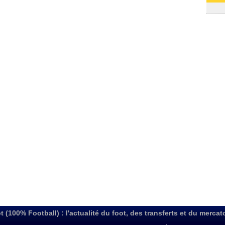
03/08
t (100% Football) : l'actualité du foot, des transferts et du mercat