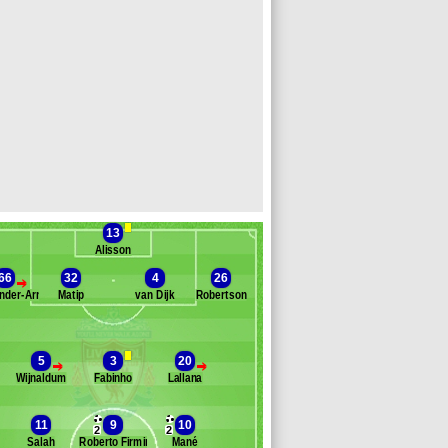
13
Alisson
66
32
4
26
>
nder-Arnold
Matip
van Dijk
Robertson
Banc des remplaçants
Liverpool
5
3
20
>
>
Wijnaldum
Fabinho
Lallana
enderson
ïta
ovren
11
9
10
2
2
ignolet
Salah
Roberto Firmino
Mané