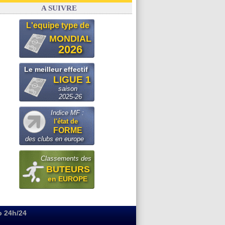
FIFA
: Infantino sollicite Trump
A SUIVRE
L'equipe type de
MONDIAL
2026
Le meilleur effectif
LIGUE 1
saison
2025-26
Indice MF :
l'état de
FORME
des clubs en europe
Classements des
BUTEURS
en EUROPE
o 24h/24