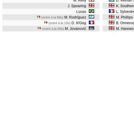
M. Kelly
D. Keinan
J. Spearing
K. Southe
Lucas
L. Sylvestr
M. Rodríguez
M. Phillips
(entré à la 88e)
D. N'Gog
B. Ormero
(entré à la 10e)
M. Jovanović
M. Harewo
(entré à la 60e)