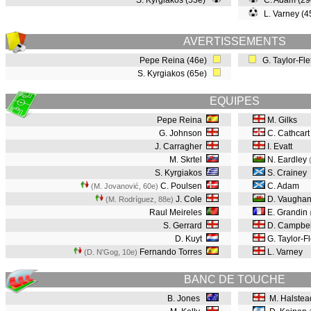
S. Kyrgiakos (53e)
C. Adam (29
L. Varney (
AVERTISSEMENTS
Pepe Reina (46e)
G. Taylor-Fle
S. Kyrgiakos (65e)
EQUIPES
Pepe Reina
M. Gilks
G. Johnson
C. Cathcar
J. Carragher
I. Evatt
M. Skrtel
N. Eardley
S. Kyrgiakos
S. Crainey
C. Poulsen
C. Adam
(M. Jovanović, 60e
)
J. Cole
D. Vaugha
(M. Rodríguez, 88e
)
Raul Meireles
E. Grandin
S. Gerrard
D. Campbel
D. Kuyt
G. Taylor-Fl
Fernando Torres
L. Varney
(D. N'Gog, 10e
)
BANC DE TOUCHE
B. Jones
M. Halstea