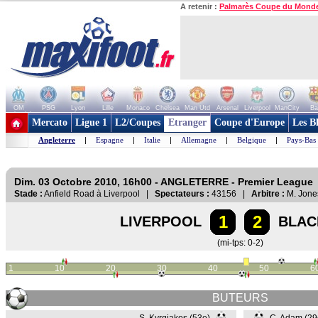
A retenir :
Palmarès Coupe du Mond
OM
PSG
Lyon
Lille
Monaco
Chelsea
Man Utd
Arsenal
Liverpool
ManCity
Ba
+ de clubs
Mercato
Ligue 1
L2/Coupes
Etranger
Coupe d'Europe
Les B
Angleterre
|
Espagne
|
Italie
|
Allemagne
|
Belgique
|
Pays-Bas
Dim. 03 Octobre 2010, 16h00 - ANGLETERRE - Premier League
Stade :
Anfield Road à Liverpool |
Spectateurs :
43156 |
Arbitre :
M. Jone
1
2
LIVERPOOL
BLAC
(mi-tps: 0-2)
1
10
20
30
40
50
6
BUTEURS