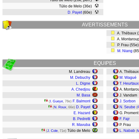
Túlio de Melo (26e, pen.)
Túlio de Melo (36e)
D. Payet
(60e)
AVERTISSEMENTS
A. Thébaux 
A. Montarou
P. Frau (55e
M. Niang
(8
EQUIPES
M. Landreau
A. Thébaux
M. Debuchy
M. Wagué
L. Digne
T. Heurtaux
A. Chedjou
A. Montaro
M. Basa
J. Vandam
F. Balmont
J. Sorbon
(
I. Gueye
, 78e)
D. Payet
N. Seube
(
N. Roux
, 66e)
(
F
E. Hazard
G. Promen
B. Pedretti
F. Fajr
R. Mavuba
P. Frau
Túlio de Melo
L. Nabab
(
J. Cole
, 71e)
(
M