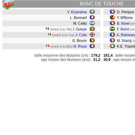
BANC DE TOUCHE
V. Enyeama
D. Perquis
L. Bonnart
Y. M'Bone
M. Cetto
B. Nivet
(en
I. Gueye
F. Bulot
(entré à la 78e)
(en
J. Cole
A. Raineau
(entré à la 71e)
G. Bruno
M. Niang
(
N. Roux
K.E. Traor
(entré à la 66e)
taille moyenne des titulaires (cm) :
179,2
181,4
: taille moye
age moyen des titulaires (ans) :
31,2
30,9
: age moyen de