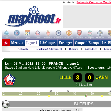
A retenir :
Palmarès Coupe du Mond
OM
PSG
Lyon
Lille
Monaco
Chelsea
Man Utd
Arsenal
Liverpool
ManCity
Ba
+ de clubs
Mercato
Ligue 1
L2/Coupes
Etranger
Coupe d'Europe
Les B
Actualité
|
Résultats & Classement
|
Buteurs
|
Calendrier
|
Equip
Lun. 07 Mai 2012, 19h00 - FRANCE - Ligue 1
Stade :
Stadium Nord Lille Métropole à Villeneuve d'Ascq |
Spectateurs :
16
3
0
LILLE
CAEN
(mi-tps: 2-0)
1
10
20
30
40
50
6
BUTEURS