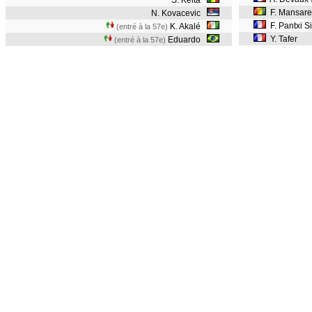
S. Keita
F. Mansar
N. Kovacevic
F. Pantxi Si
K. Akalé
(entré à la 57e)
Y. Tafer
Eduardo
(entré à la 57e)