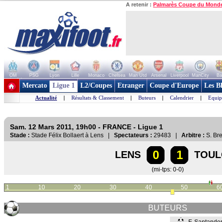
A retenir :
Palmarès Coupe du Mond
OM
PSG
Lyon
Lille
Monaco
Chelsea
Man Utd
Arsenal
Liverpool
ManCity
Ba
+ de clubs
Mercato
Ligue 1
L2/Coupes
Etranger
Coupe d'Europe
Les B
Actualité
|
Résultats & Classement
|
Buteurs
|
Calendrier
|
Equip
Sam. 12 Mars 2011, 19h00 - FRANCE - Ligue 1
Stade :
Stade Félix Bollaert à Lens |
Spectateurs :
29483 |
Arbitre :
S. Br
0
1
LENS
TOUL
(mi-tps: 0-0)
1
10
20
30
40
50
6
BUTEURS