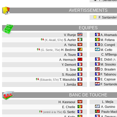
F. Santande
AVERTISSEMENTS
F. Santander
EQUIPES
V. Runje
A. Ahamad
S. Aurier
M. Fofana
(K. Akalé, 57e
)
A. Yahia
D. Congré
H. Bedimo
M. Cetto
(G. Sertic, 75e
)
C. M'Beng
A. Toure
E. Didot
A. Hermach
(A.
M. Sissoko
Y. Demont
D. Braaten
S. Sow
F. Tabanou
S. Roudet
E. Capoue
T. Maoulida
(Eduardo, 57e
)
F. Santande
I. Jomâa
BANC DE TOUCHE
L. Mejía
H. Kasraoui
A. Gunino
E. Chelle
Paulo Mac
G. Sertic
(entré à la 75e)
A. Devaux