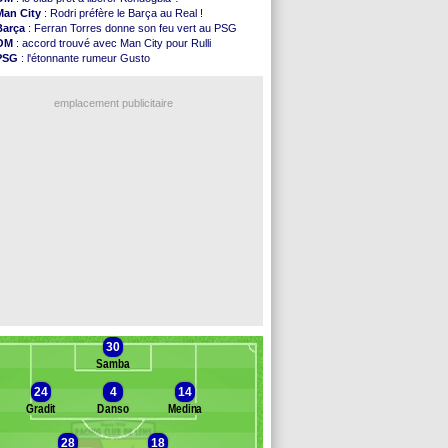
Rennes
: Haise a prolongé (officiel)
Man City
: Rodri préfère le Barça au Real !
Palace
: Tomiyasu a convaincu (officiel)
Barça
: Ferran Torres donne son feu vert au PSG
OM
: B. Genesio - "ce n'est pas idéal"
OM
: accord trouvé avec Man City pour Rulli
TFC
: Sion Oppong signe pour 4 ans (officiel)
PSG
: l'étonnante rumeur Gusto
PSG
: Liverpool va proposer 115 M€ pour ...
OM
: une offre pour Bulka
Norvège
: la démission d'Infantino réclamée
Ouganda
: Owori battu à mort à Kampala
PSG
: Mbaye, deux pistes se détachent
emplacement publicitaire
Monaco
: Filipe Luis veut remplacer Akliouche
Grenade
: Luca Zidane va changer de club
Juve
: Zhegrova très clair sur son futur
OM
: Aguerd, le plan B de Naples
Arsenal
: Guimarães a signé son contrat
Voir les brèves précédentes
30
Samba
24
4
14
Gradit
Danso
Medina
28
18