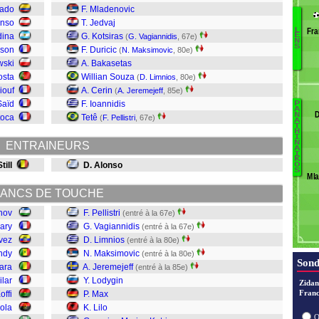
hado
F. Mladenovic
anso
T. Jedvaj
Fra
L
dina
G. Kotsiras
Pe
E
(
G. Vagiannidis
, 67e)
N
S
Fu
sson
F. Duricic
(
N. Maksimovic
, 80e)
Sa
wski
A. Bakasetas
O
osta
Willian Souza
(
D. Limnios
, 80e)
N'
iouf
A. Cerin
(
A. Jeremejeff
, 85e)
Ko
Saïd
F. Ioannidis
P
B
A
Ag
D
N
toca
Tetê
(
F. Pellistri
, 67e)
A
Ze
T
H
H
I
S
M
N
ENTRAINEURS
A
Sp
C
I
K
till
D. Alonso
O
S
Mla
Li
K
M
ANCS DE TOUCHE
L
nov
F. Pellistri
(entré à la 67e)
J
ary
G. Vagiannidis
(entré à la 67e)
M
vez
D. Limnios
(entré à la 80e)
L
ndy
N. Maksimovic
(entré à la 80e)
V
Sond
ara
A. Jeremejeff
(entré à la 85e)
Pe
ilar
Y. Lodygin
Zidan
Franc
offi
P. Max
ola
K. Lilo
O