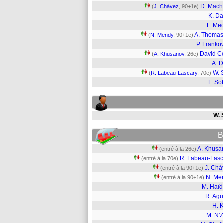
D. Mac
(
J. Chávez
, 90+1e)
K. D
F. Me
A. Thoma
(
N. Mendy
, 90+1e)
P. Franko
David C
(
A. Khusanov
, 26e)
A. D
W. 
(
R. Labeau-Lascary
, 70e)
F. So
W. S
B
A. Khusa
(entré à la 26e)
R. Labeau-Lasc
(entré à la 70e)
J. Chá
(entré à la 90+1e)
N. Me
(entré à la 90+1e)
M. Haïd
R. Agu
H. K
M. N'Z