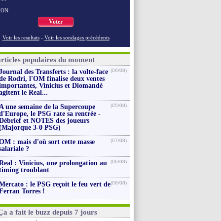
NON
Voter
Voir les resultats
-
Voir les sondages précédents
articles populaires du moment
(06/08)
Journal des Transferts : la volte-face
de Rodri, l'OM finalise deux ventes
importantes, Vinicius et Diomandé
agitent le Real...
(05/08)
A une semaine de la Supercoupe
d'Europe, le PSG rate sa rentrée -
Débrief et NOTES des joueurs
(Majorque 3-0 PSG)
(07/08)
OM : mais d'où sort cette masse
salariale ?
(06/08)
Real : Vinicius, une prolongation au
timing troublant
(06/08)
Mercato : le PSG reçoit le feu vert de
Ferran Torres !
Ça a fait le buzz depuis 7 jours