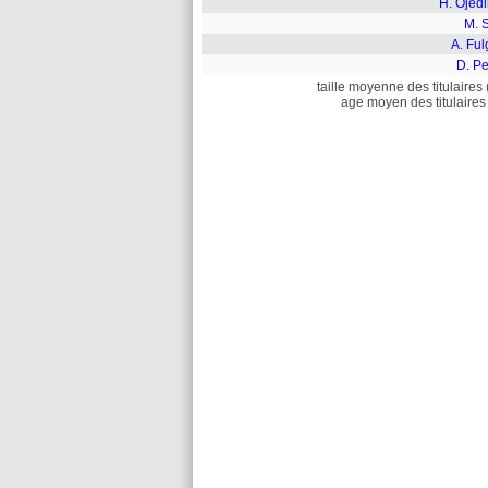
H. Ojed
M. 
A. Ful
D. Pe
taille moyenne des titulaires 
age moyen des titulaires 