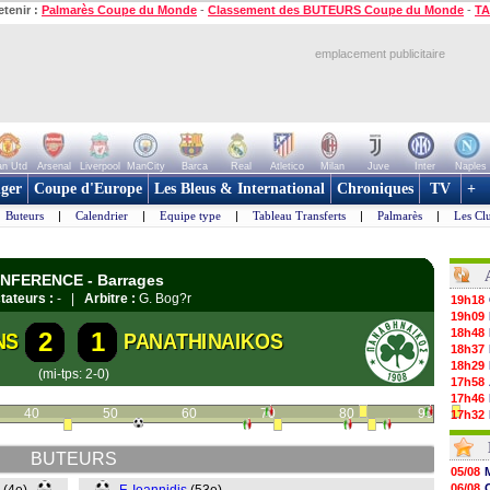
etenir :
Palmarès Coupe du Monde
-
Classement des BUTEURS Coupe du Monde
-
TA
emplacement publicitaire
n Utd
Arsenal
Liverpool
ManCity
Barca
Real
Atletico
Milan
Juve
Inter
Naples
ger
Coupe d'Europe
Les Bleus & International
Chroniques
TV
+
Buteurs
|
Calendrier
|
Equipe type
|
Tableau Transferts
|
Palmarès
|
Les Cl
CONFERENCE - Barrages
tateurs :
- |
Arbitre :
G. Bog?r
19h18
19h09
18h48
2
1
NS
PANATHINAIKOS
18h37
18h29
(mi-tps: 2-0)
17h58
17h46
40
50
60
70
80
90
17h32
17h16
16h59
BUTEURS
16h37
05/08
16h33
06/08