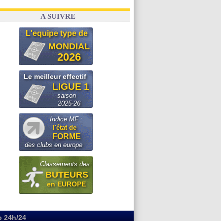
A SUIVRE
L'equipe type de
MONDIAL
2026
Le meilleur effectif
LIGUE 1
saison
2025-26
Indice MF :
l'état de
FORME
des clubs en europe
Classements des
BUTEURS
en EUROPE
o 24h/24