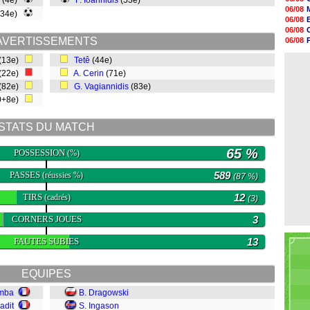
(4e)
F. Ioannidis
(53e)
16h27
06/08
(34e)
16h22
06/08
16h07
06/08
15h46
AVERTISSEMENTS
06/08
15h41
06/08
15h20
(13e)
Tetê
(44e)
06/08
14h55
(22e)
A. Cerin
(71e)
14h38
(82e)
G. Vagiannidis
(83e)
14h19
13h56
0+8e)
13h35
13h12
STATS DU MATCH
65 %
POSSESSION
(%)
PASSES
589
(réussies %)
(87 %)
TIRS
12
(cadrés)
(3)
CORNERS JOUES
3
FAUTES SUBIES
13
EQUIPES
amba
B. Dragowski
adit
S. Ingason