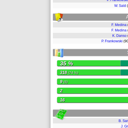
P. Frankowski
W. Saïd
F. Medina
F. Medina
K. Danso
P. Frankowski
(9
35 %
318
(74 %)
9
(6)
2
16
B. S
J. Gr