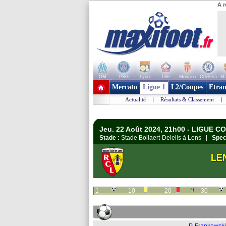
A r
OM
PSG
Lyon
Lille
Monaco
Chelsea
Ma
+ de clubs
Mercato
Ligue 1
L2/Coupes
Etran
Actualité
|
Résultats & Classement
|
Jeu. 22 Août 2024, 21h00 - LIGUE 
Stade :
Stade Bollaert-Delelis à Lens |
Spec
LE
1
10
20
30