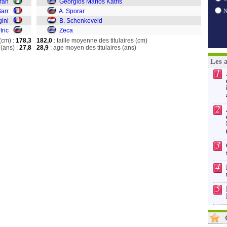
iran
Georgios Marios Katris
Sarr
A. Sporar
gini
B. Schenkeveld
tric
Zeca
(cm) :
178,3
182,0
: taille moyenne des titulaires (cm)
(ans) :
27,8
28,9
: age moyen des titulaires (ans)
Les 
1
2
3
4
5