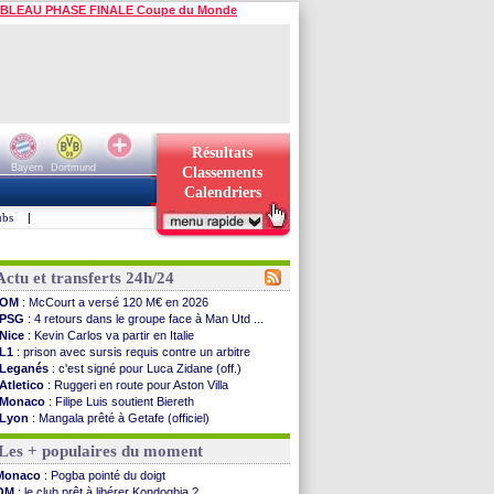
BLEAU PHASE FINALE Coupe du Monde
Résultats
Bayern
Dortmund
Classements
Calendriers
ubs
|
Actu et transferts 24h/24
OM
: McCourt a versé 120 M€ en 2026
PSG
: 4 retours dans le groupe face à Man Utd ...
Nice
: Kevin Carlos va partir en Italie
L1
: prison avec sursis requis contre un arbitre
Leganés
: c'est signé pour Luca Zidane (off.)
Atletico
: Ruggeri en route pour Aston Villa
Monaco
: Filipe Luis soutient Biereth
Lyon
: Mangala prêté à Getafe (officiel)
PSG
: Nsoki va signer en Croatie
Les + populaires du moment
Arsenal
: Naples vise Gabriel Jesus
Real
: Mastantuono prêté à la Fiorentina (off.)
Monaco
: Pogba pointé du doigt
Man City
: accord avec le Barça pour Rodri ?
OM
: le club prêt à libérer Kondogbia ?