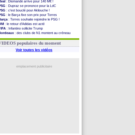
Real
: Diomandé arrive pour 140 M€ !
PSG
: Dupraz se prononce pour la LdC
PSG
: c'est bouclé pour Akliouche !
PSG
: le Barça fixe son prix pour Torres
Barça
: Torres souhaite rejoindre le PSG !
OM
: le retour d'Adidas est acté
FIFA
: Infantino sollicite Trump
Bordeaux
: des clubs de N1 montent au créneau
Argentine
: quand Medina recadre... sa mère
Real
: le démenti de Leipzig pour Diomandé
VIDEOS populaires du moment
Voir toutes les vidéos
emplacement publicitaire