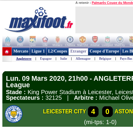
A retenir :
Palmarès Coupe du Mond
OM
PSG
Lyon
Lille
Monaco
Chelsea
Man Utd
Arsenal
Liverpool
ManCity
Ba
+ de clubs
Mercato
Ligue 1
L2/Coupes
Etranger
Coupe d'Europe
Les B
Angleterre
|
Espagne
|
Italie
|
Allemagne
|
Belgique
|
Pays-Bas
Lun. 09 Mars 2020, 21h00 - ANGLETER
League
Stade :
King Power Stadium à Leicester, Leice
Spectateurs :
32125 |
Arbitre :
Michael Oliv
4
0
LEICESTER CITY
ASTON
(mi-tps: 1-0)