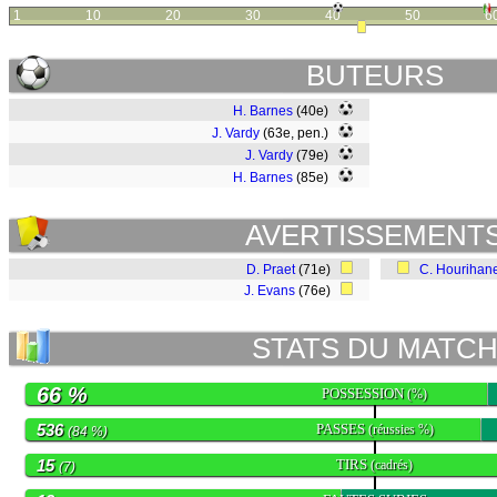
1
10
20
30
40
50
6
BUTEURS
H. Barnes
(40e)
J. Vardy
(63e, pen.)
J. Vardy
(79e)
H. Barnes
(85e)
AVERTISSEMENT
D. Praet
(71e)
C. Hourihan
J. Evans
(76e)
STATS DU MATC
66 %
POSSESSION
(%)
536
PASSES
(réussies %)
(84 %)
15
TIRS
(cadrés)
(7)