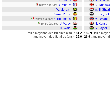
C. Fuchs
K. Davis
(e
N. Mendy
D. Drinkwa
(entré à la 83e)
W. Morgan
A. El Ghazi
Ayoze Pérez
Trézéguet
Y. Tielemans
Ø. Nyland
(entré à la 76e)
J. Vardy
E. Konsa
(entré à la 59e)
D. Ward
N. Taylor
taille moyenne des titulaires (cm) :
181,2
182,9
: taille moye
age moyen des titulaires (ans) :
25,6
26,9
: age moyen de