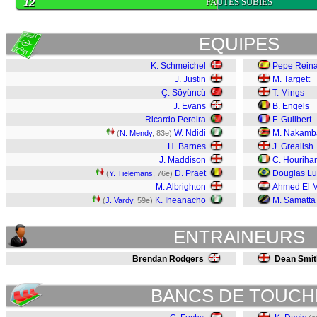
12
FAUTES SUBIES
EQUIPES
K. Schmeichel
Pepe Rein
J. Justin
M. Targett
Ç. Söyüncü
T. Mings
J. Evans
B. Engels
Ricardo Pereira
F. Guilbert
W. Ndidi
M. Nakamb
(
N. Mendy
, 83e)
H. Barnes
J. Grealish
J. Maddison
C. Houriha
D. Praet
Douglas Lu
(
Y. Tielemans
, 76e)
M. Albrighton
Ahmed El 
K. Iheanacho
M. Samatta
(
J. Vardy
, 59e)
ENTRAINEURS
Brendan Rodgers
Dean Smit
BANCS DE TOUCH