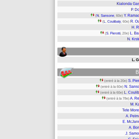
Kialonda Ga
P. D
Y. Rama
(
N. Sansone
, 60e)
R. O
(
L. Coulibaly
, 60e)
H. R
L. B
(
S. Pierotti
, 20e)
N. Krst
L. G
B
S. Pier
(entré à la 20e)
N. Sans
(entré à la 60e)
L. Couli
(entré à la 60e)
A. Re
(entré à la 78e)
M. K
Tete More
A. Pelm
E. McJan
A. Bo
J. Samo