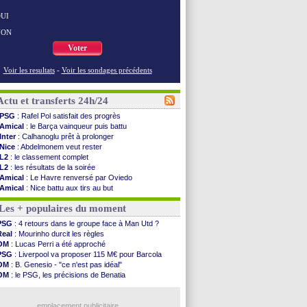
UI
NON
Voter
Voir les resultats
-
Voir les sondages précédents
Actu et transferts 24h/24
PSG
: Rafel Pol satisfait des progrès
Amical
: le Barça vainqueur puis battu
Inter
: Calhanoglu prêt à prolonger
Nice
: Abdelmonem veut rester
L2
: le classement complet
L2
: les résultats de la soirée
Amical
: Le Havre renversé par Oviedo
Amical
: Nice battu aux tirs au but
Benfica
: Ivanovic proche de Lens
Les + populaires du moment
OM
: Dupraz "alarmé" par la situation
Atletico
: Alvarez, le Barça va revoir son offre
PSG
: 4 retours dans le groupe face à Man Utd ?
Lorient
: Mbamba prêté par Leverkusen (officiel)
Real
: Mourinho durcit les règles
Amical
: le Real bat Ferencvaros
OM
: Lucas Perri a été approché
Naples
: Lukaku dit oui à Fenerbahçe
PSG
: Liverpool va proposer 115 M€ pour Barcola
Amical
: Brest arrache le nul contre Venise
OM
: B. Genesio - "ce n'est pas idéal"
Amical
: un nouveau nul pour Le Mans
OM
: le PSG, les précisions de Benatia
Amical
: un nul entre Auxerre et Troyes
OM
: Benatia et la "médiocrité" dans le club
LA Galaxy
: Sergi Roberto a signé (officiel)
OM
: Côme pousse pour Gouiri
Amical
: Angers fait tomber Lorient
emplacement publicitaire