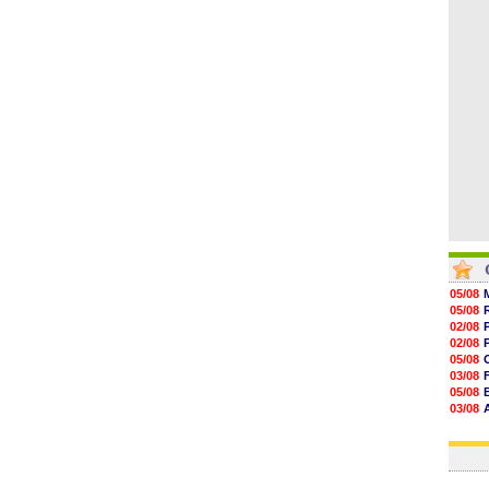
19h12
19h03
18h52
18h41
18h23
05/08
05/08
02/08
02/08
05/08
03/08
05/08
03/08
03/08
06/08