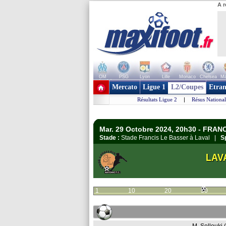
A r
OM
PSG
Lyon
Lille
Monaco
Chelsea
Ma
+ de clubs
Mercato
Ligue 1
L2/Coupes
Etran
Résultats Ligue 2
|
Résus National
Mar. 29 Octobre 2024, 20h30 - FRANC
Stade :
Stade Francis Le Basser à Laval |
S
LAV
1
10
20
30