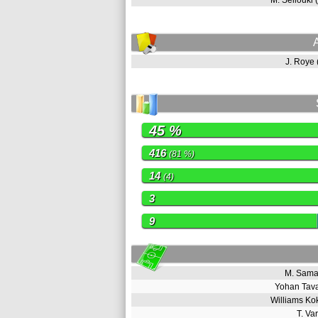
M. Sellouki
J. Roye
45 %
416
(81 %)
14
(4)
3
9
M. Sam
Yohan Tav
Williams K
T. V