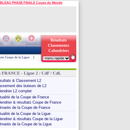
BLEAU PHASE FINALE Coupe du Monde
Résultats
Bayern
Dortmund
Classements
Calendriers
ctu Coupe de la Ligue
|
s FRANCE - Ligue 2 / CdF / CdL
sultats & Classement L2
assement des buteurs de L2
lendrier L2 complet
tualité de la Coupe de France
lendrier & résultats Coupe de France
lmarès de la Coupe de France
tualité de la Coupe de la Ligue
lendrier & résultats Coupe de la Ligue
lmarès de la Coupe de la Ligue