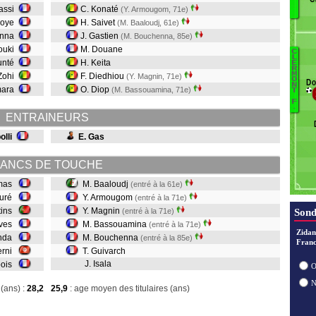
assi
C. Konaté
(Y. Armougom, 71e)
Roye
H. Saivet
(M. Baaloudj, 61e)
G
anna
J. Gastien
(M. Bouchenna, 85e)
M
louki
M. Douane
D
C
L
T
unté
H. Keita
E
R
M
M
 Zohi
F. Diedhiou
(Y. Magnin, 71e)
O
Do
N
G
mara
O. Diop
(M. Bassouamina, 71e)
T
B
F
.
B
ENTRAINEURS
M
olli
E. Gas
A
B
ANCS DE TOUCHE
omas
M. Baaloudj
(entré à la 61e)
ouré
Y. Armougom
(entré à la 71e)
tins
Y. Magnin
(entré à la 71e)
Sond
lves
M. Bassouamina
(entré à la 71e)
Zidan
anda
M. Bouchenna
(entré à la 85e)
Franc
erni
T. Guivarch
J. Isala
bois
O
(ans) :
28,2
25,9
: age moyen des titulaires (ans)