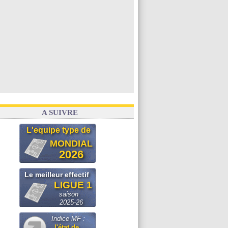
A SUIVRE
L'equipe type de
MONDIAL
2026
Le meilleur effectif
LIGUE 1
saison
2025-26
Indice MF :
l'état de