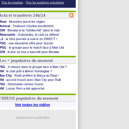
Voir les resultats
-
Voir les sondages précédents
Actu et transferts 24h/24
Real
: Mourinho durcit les règles
Amical
: Toulouse s'incline lourdement
OM
: Benatia et la "médiocrité" dans le club
Newcastle
: Guimarães, le club se défend
L2
: la 1ère journée à suivre en DIRECT !
PSG
: une deuxième offre pour Suzuki
PSG
: le groupe pour le match face à Man Utd
OM
: le jour où tout a basculé pour Benatia
Heracles
: Reine-Adélaïde, le sort s'acharne...
Les + populaires du moment
Monaco
: Mawissa a gravement blessé Uche
OM
: accord avec la Real Sociedad pour Aguerd
PSG
: 4 retours dans le groupe face à Man Utd ?
Barça
: Araujo va partir en prêt à Liverpool
OM
: le club prêt à libérer Kondogbia ?
OM
: Côme pousse pour Gouiri
Man City
: Rodri préfère le Barça au Real !
Man Utd
: le groupe pour défier le PSG
OM
: accord trouvé avec Man City pour Rulli
L3
: Caen premier leader
PSG
: l'étonnante rumeur Gusto
OM
: Højbjerg, son agent maintient le suspense
OM
: Lucas Perri a été approché
OM
: Gouiri évoque son avenir
OM
: une offre pour Bulka
Leipzig
: le transfert d'Asllani tombe à l'eau
Ouganda
: Owori battu à mort à Kampala
VIDEOS populaires du moment
L3
: 1ère utilisation du Football Video Support
OM
: Benatia envoie une pique à Longoria
Voir toutes les vidéos
illarreal
: Al-Ahli veut Pape Gueye
Lyon
: la dernière saison de Fonseca ?
OM
: un nouveau prétendant pour Højbjerg
emplacement publicitaire
Brest
: un gardien norvégien en approche ?
Voir les brèves précédentes