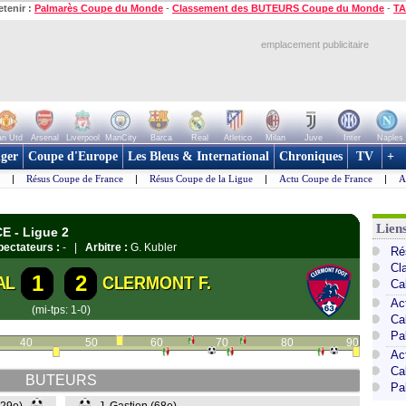
etenir :
Palmarès Coupe du Monde
-
Classement des BUTEURS Coupe du Monde
-
TA
emplacement publicitaire
n Utd
Arsenal
Liverpool
ManCity
Barca
Real
Atletico
Milan
Juve
Inter
Naples
ger
Coupe d'Europe
Les Bleus & International
Chroniques
TV
+
|
Résus Coupe de France
|
Résus Coupe de la Ligue
|
Actu Coupe de France
|
A
Lien
E - Ligue 2
pectateurs :
- |
Arbitre :
G. Kubler
Ré
Cl
1
2
AL
CLERMONT F.
Ca
Ac
(mi-tps: 1-0)
Ca
Pa
40
50
60
70
80
90
Ac
Ca
BUTEURS
Pa