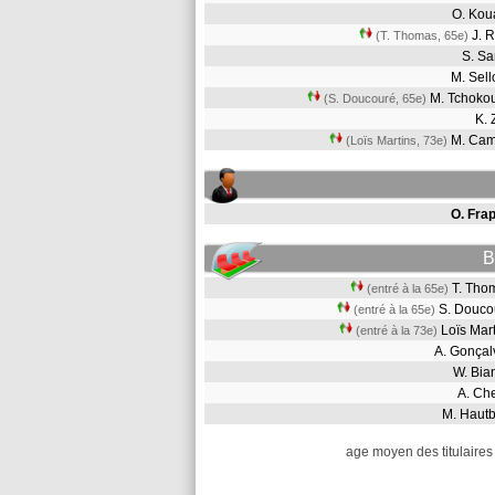
O. Kou
J. 
(T. Thomas, 65e)
S. S
M. Sel
M. Tchoko
(S. Doucouré, 65e)
K.
M. Ca
(Loïs Martins, 73e)
O. Frap
B
T. Th
(entré à la 65e)
S. Douc
(entré à la 65e)
Loïs Mar
(entré à la 73e)
A. Gonça
W. Bi
A. Ch
M. Haut
age moyen des titulaires 