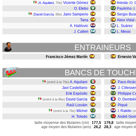
Vicente Gómez
Iniesta
(
A. Aquilani
, 70e)
(
O. 
O. Etebo
Paulinho
(
I
Jairo Samperio
Sergio Bus
(
David García
, 86e)
Tana
Aleix Vidal
A. Halilovic
L. Suárez
J. Calleri
L. Messi
ENTRAINEURS
Francisco Jémez Martín
Ernesto Va
BANCS DE TOUCH
A. Aquilani
Paco Alcác
(entré à la 70e)
Javi Castellano
J. Cillesse
Erik Expósito
Philippe C
David García
O. Dembél
(entré à la 86e)
Raúl Lizoáin
Piqué
Míchel
I. Rakitic
(entré à la 76e)
(e
H. Toledo
André Go
taille moyenne des titulaires (cm) :
177,5
179,8
: taille moye
age moyen des titulaires (ans) :
26,2
28,3
: age moyen de