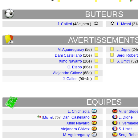
BUTEURS
J. Calleri
(48e, pen.)
L. Messi
(21
AVERTISSEMENT
M. Aguirregaray
(5e)
L. Digne
(24
Dani Castellano
(10e)
Sergi Rober
Ximo Navarro
(20e)
S. Umtiti
(52
O. Etebo
(66e)
Alejandro Gálvez
(68e)
J. Calleri
(90+4e)
EQUIPES
L. Chichizola
M. ter Steg
Dani Castellano
L. Digne
(
Míchel
, 76e)
Ximo Navarro
T. Vermael
Alejandro Gálvez
S. Umtiti
M. Aguirregaray
Sergi Robe