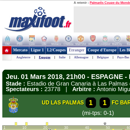
A retenir :
Palmarès Coupe du Mond
OM
PSG
Lyon
Lille
Monaco
Chelsea
Man Utd
Arsenal
Liverpool
ManCity
Ba
+ de clubs
Mercato
Ligue 1
L2/Coupes
Etranger
Coupe d'Europe
Les B
Angleterre
|
Espagne
|
Italie
|
Allemagne
|
Belgique
|
Pays-Bas
Jeu. 01 Mars 2018, 21h00 - ESPAGNE - 
Stade :
Estadio de Gran Canaria à Las Palma
Spectateurs :
23778 |
Arbitre :
Antonio Migu
1
1
UD LAS PALMAS
FC BA
(mi-tps: 0-1)
1
10
20
30
40
50
6