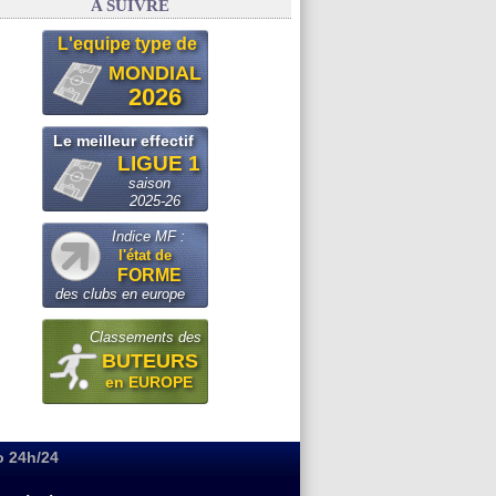
A SUIVRE
L'equipe type de
MONDIAL
2026
Le meilleur effectif
LIGUE 1
saison
2025-26
Indice MF :
l'état de
FORME
des clubs en europe
Classements des
BUTEURS
en EUROPE
o 24h/24