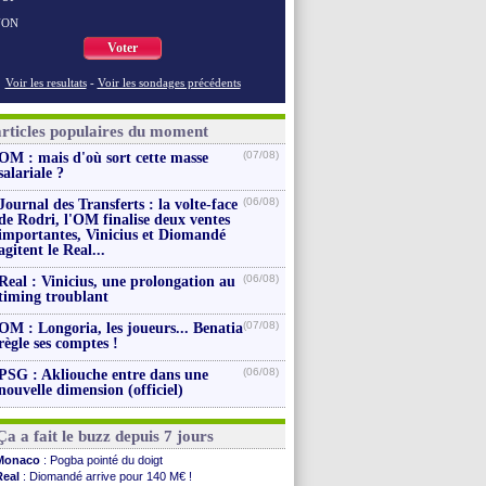
NON
Voter
Voir les resultats
-
Voir les sondages précédents
articles populaires du moment
(07/08)
OM : mais d'où sort cette masse
salariale ?
(06/08)
Journal des Transferts : la volte-face
de Rodri, l'OM finalise deux ventes
importantes, Vinicius et Diomandé
agitent le Real...
(06/08)
Real : Vinicius, une prolongation au
timing troublant
(07/08)
OM : Longoria, les joueurs... Benatia
règle ses comptes !
(06/08)
PSG : Akliouche entre dans une
nouvelle dimension (officiel)
Ça a fait le buzz depuis 7 jours
Monaco
: Pogba pointé du doigt
Real
: Diomandé arrive pour 140 M€ !