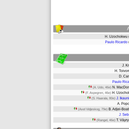
H. Uzochokwu
Paulo Ricardo
J. K
H. Toiv
D. Car
Paulo Ric
N. MacDo
(A. Udo, 46e)
H. Uzoch
(F. Aspegren, 46e)
J. Ikaun
(S. Haarala, 80e)
A. Pop
B. Adjei-Bo
(Axel Vidjeskog, 79e)
J. Se
T. Väyr
(Rangel, 46e)