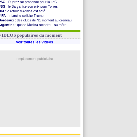
PSG
: Dupraz se prononce pour la LdC
PSG
: le Barça fixe son prix pour Torres
OM
: le retour d'Adidas est acté
FIFA
: Infantino sollicite Trump
Bordeaux
: des clubs de N1 montent au créneau
Argentine
: quand Medina recadre... sa mère
Real
: le démenti de Leipzig pour Diomandé
OM
: Paixão attire un 2e club anglais
VIDEOS populaires du moment
Voir toutes les vidéos
emplacement publicitaire