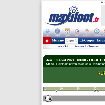
A r
OM
PSG
Lyon
Lille
Monaco
Chelsea
Ma
+ de clubs
Mercato
Ligue 1
L2/Coupes
Etran
Actualité
|
Résultats & Classement
|
Jeu. 19 Août 2021, 18h00 - LIGUE 
Stade :
Helsingin olympiastadion à Helsingf
KU
1
10
20
30