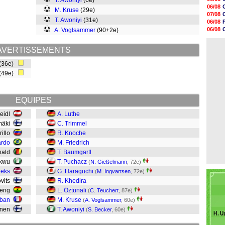
T. Awoniyi
(6e)
13h55
06/08
M. Kruse
(29e)
13h48
07/08
13h30
T. Awoniyi
(31e)
06/08
12h49
06/08
A. Voglsammer
(90+2e)
12h22
06/08
12h00
06/08
11h46
AVERTISSEMENTS
11h20
 (36e)
10h49
10h32
(49e)
10h10
09h49
EQUIPES
reidl
A. Luthe
omäki
C. Trimmel
rillo
R. Knoche
ardo
M. Friedrich
nald
T. Baumgartl
okwu
T. Puchacz
(
N. Gießelmann
, 72e)
ieks
G. Haraguchi
(
M. Ingvartsen
, 72e)
ovits
R. Khedira
ateng
L. Öztunali
(
C. Teuchert
, 87e)
bban
M. Kruse
(
A. Voglsammer
, 60e)
ynen
T. Awoniyi
(
S. Becker
, 60e)
H. U