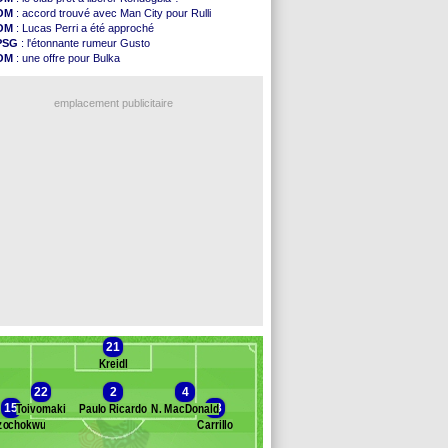
Arsenal
: c'est signé pour Guimaraes (officiel)
OM
: accord trouvé avec Man City pour Rulli
Amical
: Le Mans concède un nul
OM
: Lucas Perri a été approché
Real
: Mourinho durcit les règles
PSG
: l'étonnante rumeur Gusto
Amical
: Toulouse s'incline lourdement
OM
: une offre pour Bulka
OM
: Benatia et la "médiocrité" dans le club
Ouganda
: Owori battu à mort à Kampala
Newcastle
: Guimarães, le club se défend
OM
: une offre refusée pour Aguerd
L2
: la 1ère journée à suivre en DIRECT !
emplacement publicitaire
PSG
: une deuxième offre pour Suzuki
PSG
: le groupe pour le match face à Man Utd
OM
: le jour où tout a basculé pour Benatia
Heracles
: Reine-Adélaïde, le sort s'acharne...
Monaco
: Mawissa a gravement blessé Uche
Voir les brèves précédentes
21
Kreidl
22
2
4
15
23
Toivomaki
Paulo Ricardo
N. MacDonald
zochokwu
Carrillo