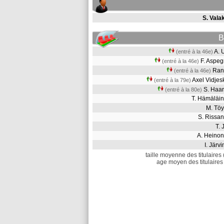
S. Vala
B
A.
(entré à la 46e)
F. Aspe
(entré à la 46e)
Ran
(entré à la 46e)
Axel Vidje
(entré à la 79e)
S. Haa
(entré à la 80e)
T. Hämälä
M. Tö
S. Riss
T.
A. Hein
I. Jär
taille moyenne des titulaires 
age moyen des titulaires 