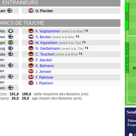
ENTRAINEURS
kari
U. Fischer
K
U
U
P
S
A
ANCS DE TOUCHE
R
 Udo
A. Voglsammer
(entré à la 60e)
A
gren
S. Becker
(entré à la 60e)
Ha
gel
M. Ingvartsen
(entré à la 72e)
U
N
T
skog
N. Gießelmann
(entré à la 72e)
I
O
V
N
rala
C. Teuchert
(entré à la 87e)
Jy
B
B
inen
P. Jaeckel
E
R
I
yräs
K. Behrens
L
P
I
J
G
N
anen
J. Jensen
T
 Jyry
F. Rønnow
J
onen
J. Ryerson
B
vinen
J
(cm) :
181,8
186,0
: taille moyenne des titulaires (cm)
(ans) :
26,0
28,0
: age moyen des titulaires (ans)
R
R
Sond
Zidan
Franc
O