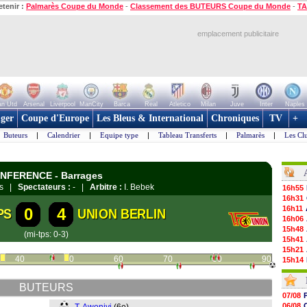
etenir :
Palmarès Coupe du Monde
-
Classement des BUTEURS Coupe du Monde
-
TA
emplacement publicitaire
n Utd
Arsenal
Liverpool
ManCity
Barca
Real
Atletico
Milan
Juve
Inter
Naples
ger
Coupe d'Europe
Les Bleus & International
Chroniques
TV
+
Buteurs
|
Calendrier
|
Equipe type
|
Tableau Transferts
|
Palmarès
|
Les Cl
CONFERENCE - Barrages
ors |
Spectateurs :
- |
Arbitre :
I. Bebek
16h55
16h31
16h11
0
4
PS
UNION BERLIN
16h06
15h48
(mi-tps: 0-3)
15h41
15h21
40
50
60
70
80
90
15h14
14h59
14h43
BUTEURS
14h14
07/08
13h59
06/08