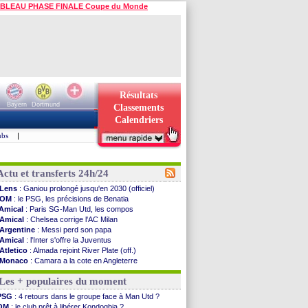
BLEAU PHASE FINALE Coupe du Monde
Résultats
Bayern
Dortmund
Classements
Calendriers
ubs
|
Actu et transferts 24h/24
Lens
: Ganiou prolongé jusqu'en 2030 (officiel)
OM
: le PSG, les précisions de Benatia
Amical
: Paris SG-Man Utd, les compos
Amical
: Chelsea corrige l'AC Milan
Argentine
: Messi perd son papa
Amical
: l'Inter s'offre la Juventus
Atletico
: Almada rejoint River Plate (off.)
Monaco
: Camara a la cote en Angleterre
Amical
: encore une défaite pour Strasbourg
Les + populaires du moment
OM
: la piste Goore en attaque
PSG
: ça négocie avec le Barça pour Torres
PSG
: 4 retours dans le groupe face à Man Utd ?
Amical
: Rennes s'incline contre Brentford
OM
: le club prêt à libérer Kondogbia ?