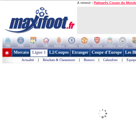
A retenir :
Palmarès Coupe du Mond
OM
PSG
Lyon
Lille
Monaco
Chelsea
Man Utd
Arsenal
Liverpool
ManCity
Ba
+ de clubs
Mercato
Ligue 1
L2/Coupes
Etranger
Coupe d'Europe
Les B
Actualité
|
Résultats & Classement
|
Buteurs
|
Calendrier
|
Equipe