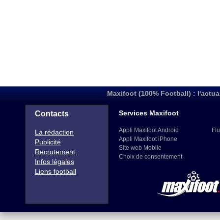
Maxifoot (100% Football) : l'actua
Services Maxifoot
Contacts
Appli Maxifoot Android
Flu
La rédaction
Appli Maxifoot iPhone
Publicité
Site web Mobile
Recrutement
Choix de consentement
Infos légales
Liens football