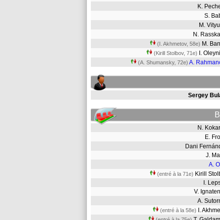
K. Pech
S. B
M. Vit
N. Rassk
M. Ba
(I. Akhmetov, 58e)
I. Oley
(Kirill Stolbov, 71e)
A. Rahman
(A. Shumansky, 72e)
Sergey Bul
B
N. Kok
E. F
Dani Ferná
J. M
A. O
Kirill St
(entré à la 71e)
I. Le
V. Ignat
A. Suto
I. Akhm
(entré à la 58e)
T. Gald
(entré à la 75e)