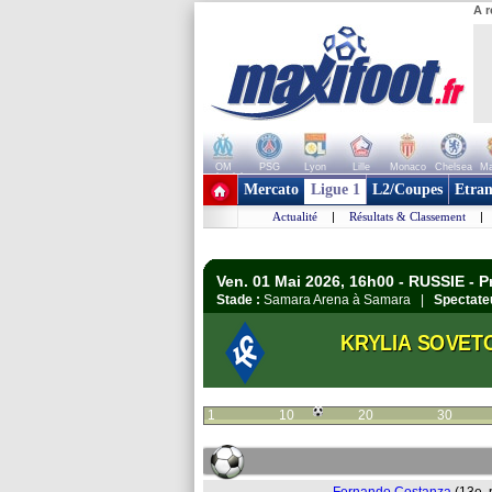
A r
OM
PSG
Lyon
Lille
Monaco
Chelsea
Ma
+ de clubs
Mercato
Ligue 1
L2/Coupes
Etran
Actualité
|
Résultats & Classement
|
Ven. 01 Mai 2026, 16h00 - RUSSIE - P
Stade :
Samara Arena à Samara |
Spectate
KRYLIA SOVET
1
10
20
30