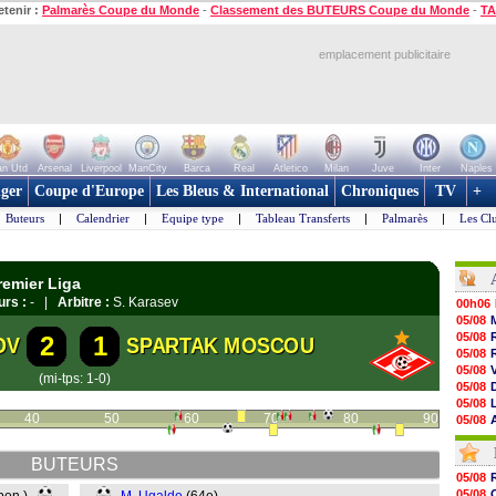
etenir :
Palmarès Coupe du Monde
-
Classement des BUTEURS Coupe du Monde
-
TA
emplacement publicitaire
n Utd
Arsenal
Liverpool
ManCity
Barca
Real
Atletico
Milan
Juve
Inter
Naples
ger
Coupe d'Europe
Les Bleus & International
Chroniques
TV
+
Buteurs
|
Calendrier
|
Equipe type
|
Tableau Transferts
|
Palmarès
|
Les Cl
remier Liga
urs :
- |
Arbitre :
S. Karasev
00h06
05/08
05/08
2
1
OV
SPARTAK MOSCOU
05/08
05/08
(mi-tps: 1-0)
05/08
05/08
40
50
60
70
80
90
05/08
05/08
05/08
BUTEURS
05/08
05/08
05/08
05/08