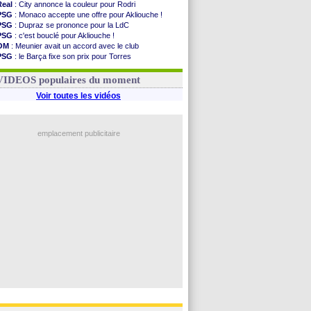
Real
: City annonce la couleur pour Rodri
PSG
: Monaco accepte une offre pour Akliouche !
PSG
: Dupraz se prononce pour la LdC
PSG
: c'est bouclé pour Akliouche !
OM
: Meunier avait un accord avec le club
PSG
: le Barça fixe son prix pour Torres
OM
: accord de principe entre Rulli et Man City
Barça
: Torres souhaite rejoindre le PSG !
VIDEOS populaires du moment
Voir toutes les vidéos
emplacement publicitaire