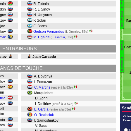
Y
L
enin
R. Zobnin
I
A
abkin
R. Litvinov
S
yugov
N. Umyarov
A
O
V
E
S
azov
P. Solari
Ra
T
O
njac
E. Barco
V
nikov
Gedson Fernandes
(I. Dmitriev, 57e)
S
ovic
M. Ugalde
(
L. Garcia
, 83e)
Or
S
B
P
Geds
A
ENTRAINEURS
R
D
T
.
Fr
atov
Juan Carcedo
M
S
O
S
C
R
ANCS DE TOUCHE
O
U
Ga
arev
A. Dovbnya
rolov
I. Pomazun
M
ndez
C. Martins
(entré à la 83e)
M
arin
Marquinhos
P
roz
D. Zorin
D
olbov
I. Dmitriev
(entré à la 57e)
Sond
pskii
L. Garcia
(entré à la 83e)
enko
O. Reabciuk
Zidan
rmin
I. Samoshnikov
Franc
etov
V. Saus
O
ames