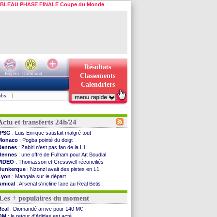
BLEAU PHASE FINALE Coupe du Monde
Résultats
Bayern
Dortmund
Classements
Calendriers
ubs
|
Actu et transferts 24h/24
PSG
: Luis Enrique satisfait malgré tout
Monaco
: Pogba pointé du doigt
Rennes
: Zabiri n'est pas fan de la L1
Rennes
: une offre de Fulham pour Aït Boudlal
VIDEO
: Thomasson et Cresswell réconciliés
Dunkerque
: Nzonzi avait des pistes en L1
Lyon
: Mangala sur le départ
Amical
: Arsenal s'incline face au Real Betis
Amical
: lourde défaite pour le PSG
Les + populaires du moment
Man City
: Maresca flou pour Reijnders
LdC
: Fenerbahçe prend une belle option
Real
: Diomandé arrive pour 140 M€ !
Al-Diriyah
: Mbemba arrive libre (officiel)
OM
: le retour d'Adidas est acté