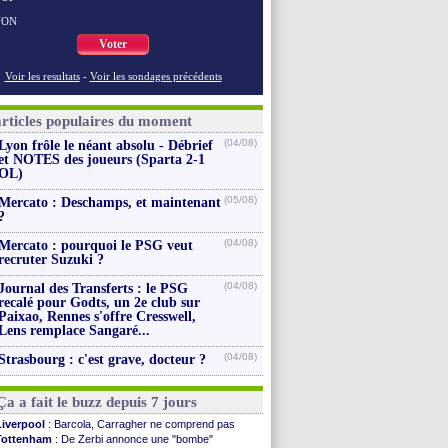
NON
Voter
Voir les resultats
-
Voir les sondages précédents
articles populaires du moment
(04/08)
Lyon frôle le néant absolu - Débrief
et NOTES des joueurs (Sparta 2-1
OL)
(05/08)
Mercato : Deschamps, et maintenant
?
(04/08)
Mercato : pourquoi le PSG veut
recruter Suzuki ?
(04/08)
Journal des Transferts : le PSG
recalé pour Godts, un 2e club sur
Paixao, Rennes s'offre Cresswell,
Lens remplace Sangaré...
(04/08)
Strasbourg : c'est grave, docteur ?
Ça a fait le buzz depuis 7 jours
Liverpool
: Barcola, Carragher ne comprend pas
Tottenham
: De Zerbi annonce une "bombe"