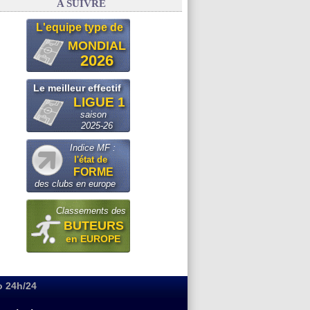
A SUIVRE
L'equipe type de
MONDIAL
2026
Le meilleur effectif
LIGUE 1
saison
2025-26
Indice MF :
l'état de
FORME
des clubs en europe
Classements des
BUTEURS
en EUROPE
o 24h/24