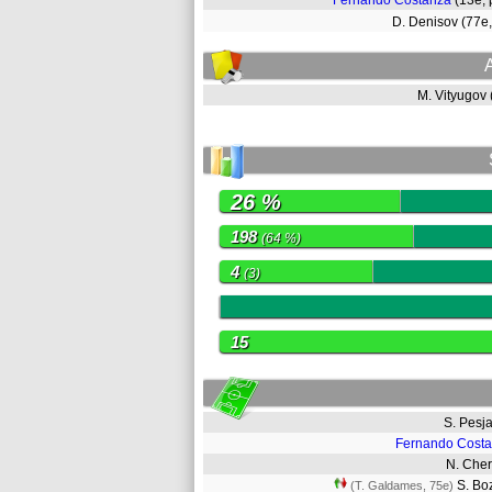
Fernando Costanza
(13e,
D. Denisov (77e
M. Vityugov
26 %
198
(64 %)
4
(3)
0
15
S. Pes
Fernando Cost
N. Che
S. Bo
(T. Galdames, 75e)