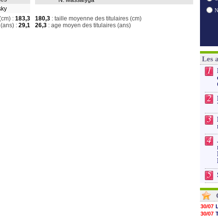
N. Massalyga
nsky
(cm) :
183,3
180,3
: taille moyenne des titulaires (cm)
(ans) :
29,1
26,3
: age moyen des titulaires (ans)
Les 
1
2
3
4
5
30/07
30/07