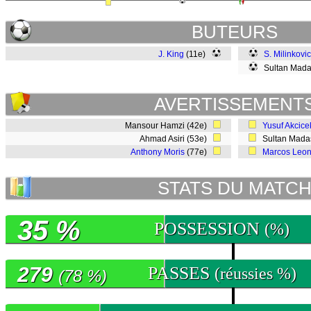
BUTEURS
J. King
(11e)
S. Milinkovi
Sultan Mada
AVERTISSEMENT
Mansour Hamzi (42e)
Yusuf Akcice
Ahmad Asiri (53e)
Sultan Mada
Anthony Moris
(77e)
Marcos Leo
STATS DU MATC
35 %
POSSESSION
(%)
279
PASSES
(réussies %)
(78 %)