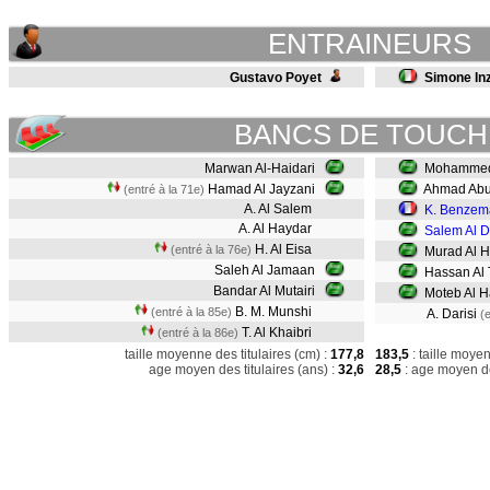
ENTRAINEURS
Gustavo Poyet
Simone In
BANCS DE TOUCH
Marwan Al-Haidari
Mohammed 
Hamad Al Jayzani
Ahmad Abu
(entré à la 71e)
A. Al Salem
K. Benzem
A. Al Haydar
Salem Al D
H. Al Eisa
(entré à la 76e)
Murad Al 
Saleh Al Jamaan
Hassan Al 
Bandar Al Mutairi
Moteb Al H
B. M. Munshi
(entré à la 85e)
A. Darisi
(
T. Al Khaibri
(entré à la 86e)
taille moyenne des titulaires (cm) :
177,8
183,5
: taille moye
age moyen des titulaires (ans) :
32,6
28,5
: age moyen de