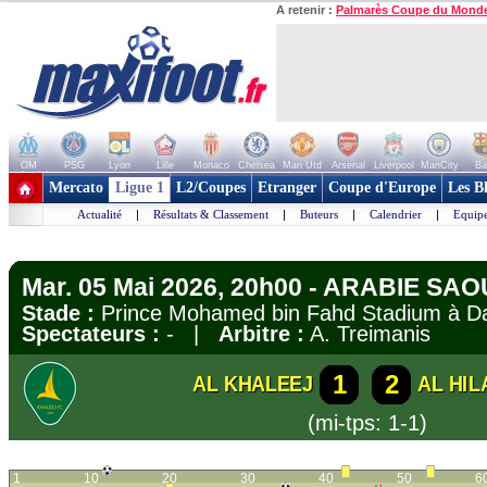
A retenir :
Palmarès Coupe du Mond
OM
PSG
Lyon
Lille
Monaco
Chelsea
Man Utd
Arsenal
Liverpool
ManCity
Ba
+ de clubs
Mercato
Ligue 1
L2/Coupes
Etranger
Coupe d'Europe
Les B
Actualité
|
Résultats & Classement
|
Buteurs
|
Calendrier
|
Equipe
Mar. 05 Mai 2026, 20h00 - ARABIE SAO
Stade :
Prince Mohamed bin Fahd Stadium 
Spectateurs :
- |
Arbitre :
A. Treimanis
1
2
AL KHALEEJ
AL HIL
(mi-tps: 1-1)
1
10
20
30
40
50
6