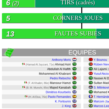
6
TIRS
(cadrés)
(2)
5
CORNERS JOUES
13
FAUTES SUBIES
EQUIPES
Anthony Moris
Y. Bounou
Ahmad Asiri
Rúben Nev
(Hamad Al Jayzani, 71e)
Abdullah Al Hafith
Ali Lajami
(
Mohammed Al Khabrani
Yusuf Akcic
Pedro Rebocho
Nasser Al 
Mansour Hamzi
Sultan Ma
(T. Al Khaibri, 86e)
Majed Kanabah
S. Milinkov
(B. M. Munshi, 85e)
Dimitrios Kourbelis
Mohamed 
Paolo Fernandes
T. Hernánd
(H. Al Eisa, 76e)
K. Fortounis
Malcom
(
Sa
J. King
Marcos Le