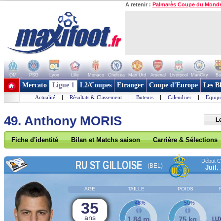
A retenir :
Palmarès Coupe du Mond
OM
PSG
Lyon
Lille
Monaco
Chelsea
Man Utd
Arsenal
Liverpool
ManCity
Ba
+ de clubs
Mercato
Ligue 1
L2/Coupes
Etranger
Coupe d'Europe
Les B
Actualité
|
Résultats & Classement
|
Buteurs
|
Calendrier
|
Equipe
49. Anthony MORIS
Le
Fiche d'identité
Bilan et Matchs saison
Carrière & Sélections
Début Co
RU ST GILLOISE
(BEL)
Juil.
AGE
TAILLE
POIDS
35
48%
50%
ans
1,84 m
75 kg
LU