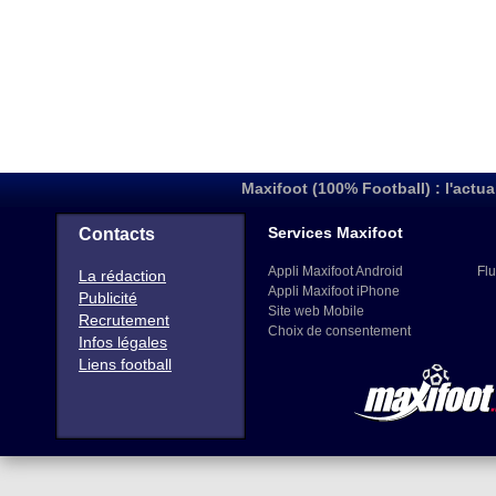
Maxifoot (100% Football) : l'actua
Services Maxifoot
Contacts
Appli Maxifoot Android
Flu
La rédaction
Appli Maxifoot iPhone
Publicité
Site web Mobile
Recrutement
Choix de consentement
Infos légales
Liens football