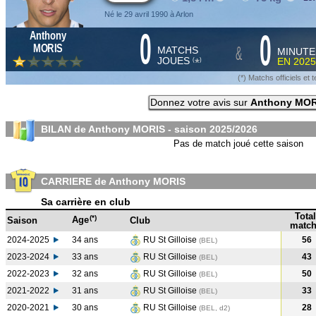
Né le 29 avril 1990 à Arlon
0
0
Anthony
&
MORIS
MATCHS
MINUTE
JOUES
EN
2025
*
(
)
(*) Matchs officiels e
Donnez votre avis sur
Anthony MOR
BILAN de Anthony MORIS - saison
2025/2026
Pas de match joué cette saison
CARRIERE de Anthony MORIS
Sa carrière en club
Total
(*)
Age
Saison
Club
match
2024-2025
34 ans
RU St Gilloise
56
(BEL
)
2023-2024
33 ans
RU St Gilloise
43
(BEL
)
2022-2023
32 ans
RU St Gilloise
50
(BEL
)
2021-2022
31 ans
RU St Gilloise
33
(BEL
)
2020-2021
30 ans
RU St Gilloise
28
(BEL, d2)