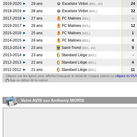
2019-2020
29 ans
Excelsior Virton
24
(BEL, d2)
2018-2019
28 ans
Excelsior Virton
32
(BEL
)
2017-2018
27 ans
FC Malines
-
(BEL
)
2016-2017
26 ans
FC Malines
12
(BEL
)
2015-2016
25 ans
FC Malines
1
(BEL
)
2014-2015
24 ans
FC Malines
4
(BEL
)
2013-2014
23 ans
Saint-Trond
9
(BEL, d2)
2013-2014
23 ans
Standard Liège
-
(BEL
)
2012-2013
22 ans
Standard Liège
4
(BEL
)
2011-2012
21 ans
Standard Liège
11
(BEL
)
Cliquez sur les lignes pour afficher/masquer le détail de chaque saison ou
cliquez ici OU
(*)
Age au début de la saison
Votre AVIS sur Anthony MORIS