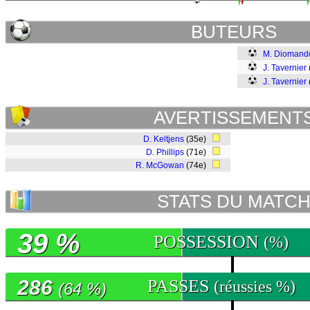
BUTEURS
M. Diomand
J. Tavernier
J. Tavernier
AVERTISSEMENT
D. Keltjens
(35e)
D. Phillips
(71e)
R. McGowan
(74e)
STATS DU MATC
39 %
POSSESSION
(%)
286
PASSES
(réussies %)
(64 %)