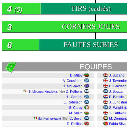
4
TIRS
(cadrés)
(0)
3
CORNERS JOUES
6
FAUTES SUBIES
EQUIPES
D. Mitov
J. Butland
A. Considine
J. Tavernier
R. McGowan
C. Goldson
D. Keltjens
J. Souttar
(
B. Mbunga-Kimpioka
, 46e)
L. Gordon
B. Barisic
(
L. Robinson
J. Lundstr
G. Carey
S. Wright
(
D
M. Smith
T. Cantwell
C. Smith
M. Dioman
(
M. Kucheryavyi
, 80e)
D. Phillips
Fábio Silva