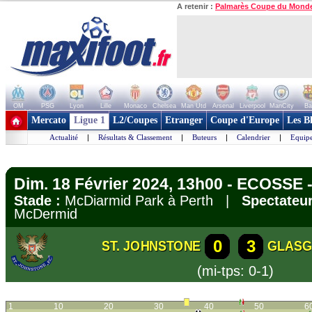
A retenir :
Palmarès Coupe du Mond
OM
PSG
Lyon
Lille
Monaco
Chelsea
Man Utd
Arsenal
Liverpool
ManCity
Ba
+ de clubs
Mercato
Ligue 1
L2/Coupes
Etranger
Coupe d'Europe
Les B
Actualité
|
Résultats & Classement
|
Buteurs
|
Calendrier
|
Equipe
Dim. 18 Février 2024, 13h00 - ECOSSE 
Stade :
McDiarmid Park à Perth |
Spectateur
McDermid
0
3
ST. JOHNSTONE
GLASG
(mi-tps: 0-1)
1
10
20
30
40
50
6