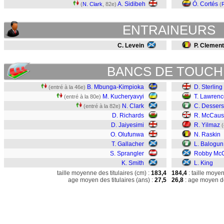
A. Sidibeh
Ó. Cortés
(
N. Clark
, 82e)
(
ENTRAINEURS
C. Levein
P. Clement
BANCS DE TOUCH
B. Mbunga-Kimpioka
D. Sterling
(entré à la 46e)
M. Kucheryavyi
T. Lawrenc
(entré à la 80e)
N. Clark
C. Dessers
(entré à la 82e)
D. Richards
R. McCaus
D. Jaiyesimi
R. Yilmaz
(
O. Olufunwa
N. Raskin
T. Gallacher
L. Balogun
S. Sprangler
Robby McC
K. Smith
L. King
taille moyenne des titulaires (cm) :
183,4
184,4
: taille moye
age moyen des titulaires (ans) :
27,5
26,8
: age moyen de