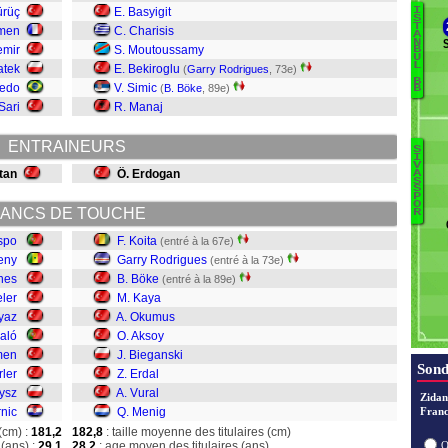
ürüç
E. Basyigit
I
S
T
men
C. Charisis
A
Br
N
emir
S. Moutoussamy
B
U
Sz
L
atek
E. Bekiroglu
(
Garry Rodrigues
, 73e)
Gü
B
redo
V. Simic
(
B. Böke
, 89e)
B
D
 Sari
R. Manaj
M
B
ENTRAINEURS
S
H
I
V
G
tan
Ö. Erdogan
A
M
S
K
S
S
P
O
C
ANCS DE TOUCHE
R
Er
B
spo
F. Koita
(entré à la 67e)
A
eny
Garry Rodrigues
(entré à la 73e)
O
nes
B. Böke
(entré à la 89e)
Ka
ler
M. Kaya
B
yaz
A. Okumus
aló
O. Aksoy
Ko
men
J. Bieganski
Sond
rler
Z. Erdal
zysz
A. Vural
Zidan
rnic
Q. Menig
Franc
(cm) :
181,2
182,8
: taille moyenne des titulaires (cm)
(ans) :
29,1
28,2
: age moyen des titulaires (ans)
O