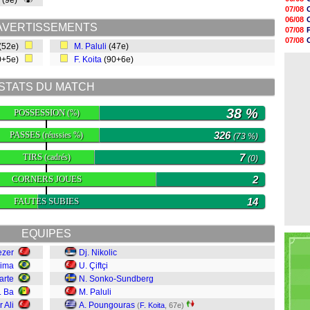
(9e)
16h06
07/08
15h48
06/08
15h41
AVERTISSEMENTS
07/08
15h21
07/08
(52e)
M. Paluli
(47e)
15h14
08/08
14h59
0+5e)
F. Koita
(90+6e)
07/08
14h43
14h14
STATS DU MATCH
13h59
13h55
13h48
38 %
POSSESSION
(%)
13h30
PASSES
326
(réussies %)
(73 %)
TIRS
7
(cadrés)
(0)
CORNERS JOUES
2
FAUTES SUBIES
14
EQUIPES
ezer
Dj. Nikolic
ima
U. Çiftçi
arte
N. Sonko-Sundberg
. Ba
M. Paluli
 Ali
A. Poungouras
(
F. Koita
, 67e)