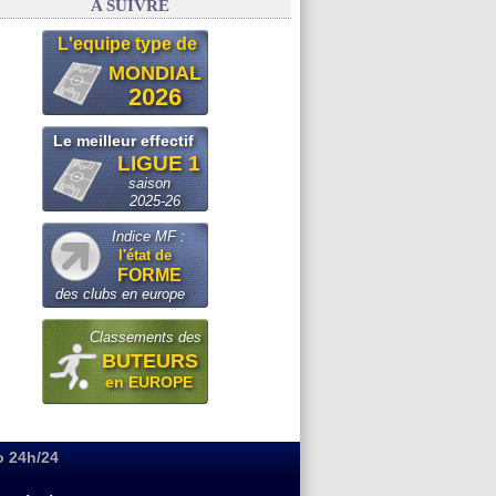
A SUIVRE
L'equipe type de
MONDIAL
2026
Le meilleur effectif
LIGUE 1
saison
2025-26
Indice MF :
l'état de
FORME
des clubs en europe
Classements des
BUTEURS
en EUROPE
o 24h/24