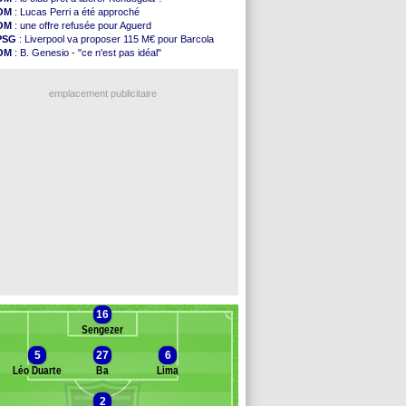
Amical
: Chelsea corrige l'AC Milan
OM
: Lucas Perri a été approché
Argentine
: Messi perd son papa
OM
: une offre refusée pour Aguerd
Amical
: l'Inter s'offre la Juventus
PSG
: Liverpool va proposer 115 M€ pour Barcola
Atletico
: Almada rejoint River Plate (off.)
OM
: B. Genesio - "ce n'est pas idéal"
Monaco
: Camara a la cote en Angleterre
Real
: Mourinho durcit les règles
Amical
: encore une défaite pour Strasbourg
L1
: prison avec sursis requis contre un arbitre
OM
: la piste Goore en attaque
emplacement publicitaire
PSG
: ça négocie avec le Barça pour Torres
Amical
: Rennes s'incline contre Brentford
Arsenal
: c'est signé pour Guimaraes (officiel)
Amical
: Le Mans concède un nul
Real
: Mourinho durcit les règles
Voir les brèves précédentes
16
Sengezer
5
27
6
Léo Duarte
Ba
Lima
2