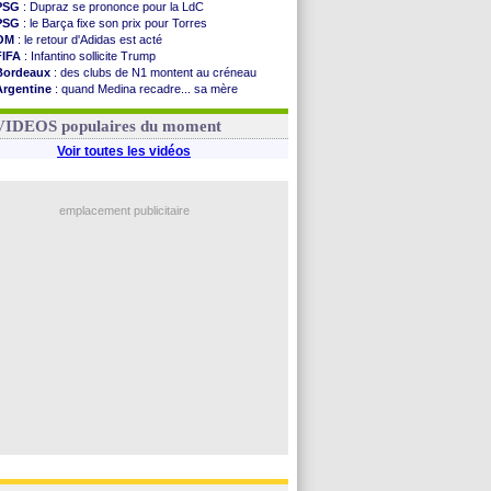
PSG
: Dupraz se prononce pour la LdC
PSG
: le Barça fixe son prix pour Torres
OM
: le retour d'Adidas est acté
FIFA
: Infantino sollicite Trump
Bordeaux
: des clubs de N1 montent au créneau
Argentine
: quand Medina recadre... sa mère
Real
: le démenti de Leipzig pour Diomandé
OM
: Paixão attire un 2e club anglais
VIDEOS populaires du moment
Voir toutes les vidéos
emplacement publicitaire