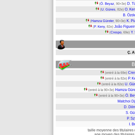
D. T
(
Ö. Beyaz
, 90+3e)
O. Ke
(
U. Günes
, 82e)
B. Özd
K. Pi
(
Hamza Güreler
, 90+3e)
João Figuei
(
P. Keny
, 82e)
Y.
(
Crespo
, 69e)
Ç. A
B
Cre
(entré à la 69e)
P. K
(entré à la 82e)
U. Gü
(entré à la 82e)
Hamza Güre
(entré à la 90+3e)
Ö. Be
(entré à la 90+3e)
Matchoi Dj
D. Dil
S. Gü
P. S
I. B
taille moyenne des titulaires 
age moyen des titulaires 