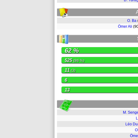
D. Türüç
O. Ba
Ömer Ali
(9
62 %
525
(86 %)
11
(3)
6
13
M. Seng
L
Léo Du
O
Ömer