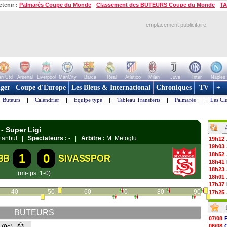
etenir :
Palmarès Coupe du Monde
-
Classement des BUTEURS Coupe du Monde
-
TA
emplacement publicitaire
n Utd
Arsenal
Liverpool
ManCity
Barca
Real
Atletico
Milan
Juve
Inter
Naples
ger
Coupe d'Europe
Les Bleus & International
Chroniques
TV
+
Buteurs
|
Calendrier
|
Equipe type
|
Tableau Transferts
|
Palmarès
|
Les Cl
- Super Ligi
?stanbul |
Spectateurs :
- |
Arbitre :
M. Metoglu
19h12
19h03
18h52
1
0
BB
SIVASSPOR
18h41
18h23
(mi-tps: 1-0)
18h01
17h37
40
50
60
70
80
90
17h25
17h08
16h55
BUTEURS
16h31
07/08
16h11
06/08