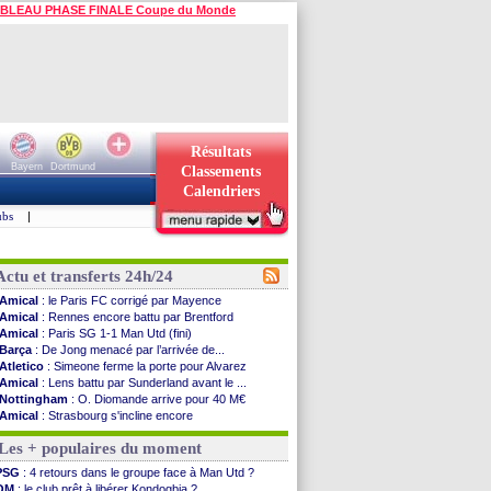
BLEAU PHASE FINALE Coupe du Monde
Résultats
Bayern
Dortmund
Classements
Calendriers
ubs
|
Actu et transferts 24h/24
Amical
: le Paris FC corrigé par Mayence
Amical
: Rennes encore battu par Brentford
Amical
: Paris SG 1-1 Man Utd (fini)
Barça
: De Jong menacé par l’arrivée de...
Atletico
: Simeone ferme la porte pour Alvarez
Amical
: Lens battu par Sunderland avant le ...
Nottingham
: O. Diomande arrive pour 40 M€
Amical
: Strasbourg s'incline encore
Amical
: Lille s'impose à Hambourg
Les + populaires du moment
Lens
: Ganiou prolongé jusqu'en 2030 (officiel)
OM
: le PSG, les précisions de Benatia
PSG
: 4 retours dans le groupe face à Man Utd ?
Amical
: Paris SG-Man Utd, les compos
OM
: le club prêt à libérer Kondogbia ?