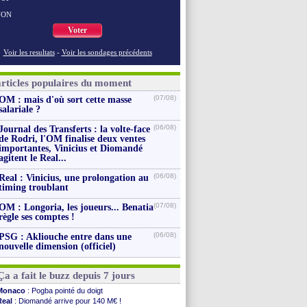
NON
Voter
Voir les resultats
-
Voir les sondages précédents
articles populaires du moment
(07/08)
OM : mais d'où sort cette masse
salariale ?
(06/08)
Journal des Transferts : la volte-face
de Rodri, l'OM finalise deux ventes
importantes, Vinicius et Diomandé
agitent le Real...
(06/08)
Real : Vinicius, une prolongation au
timing troublant
(07/08)
OM : Longoria, les joueurs... Benatia
règle ses comptes !
(06/08)
PSG : Akliouche entre dans une
nouvelle dimension (officiel)
Ça a fait le buzz depuis 7 jours
Monaco
: Pogba pointé du doigt
Real
: Diomandé arrive pour 140 M€ !