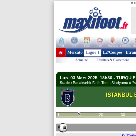
A r
OM
PSG
Lyon
Lille
Monaco
Chelsea
Ma
+ de clubs
Mercato
Ligue 1
L2/Coupes
Etran
Actualité
|
Résultats & Classement
|
Lun. 03 Mars 2025, 18h30 - TURQUIE 
Stade :
Basaksehir Fatih Terim Stadyumu à 
ISTANBUL 
1
10
20
30