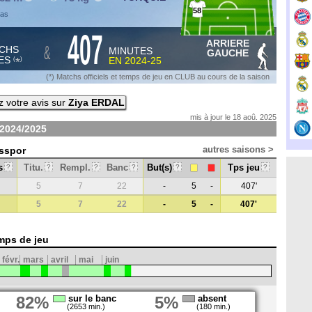
58
vas
407
ARRIERE
&
CHS
MINUTES
GAUCHE
ES
EN
2024-25
*
(
)
(*) Matchs officiels et temps de jeu en CLUB au cours de la saison
 votre avis sur
Ziya ERDAL
mis à jour le 18 aoû. 2025
2024/2025
autres saisons >
asspor
s
Titu.
Rempl.
Banc
But(s)
Tps jeu
?
?
?
?
?
?
5
7
22
-
5
-
407'
5
7
22
-
5
-
407'
mps de jeu
févr.
mars
avril
mai
juin
82%
sur le banc
5%
absent
(2653 min.)
(180 min.)