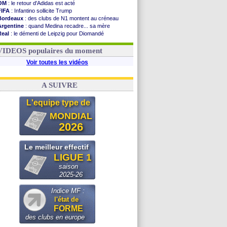
OM
: le retour d'Adidas est acté
FIFA
: Infantino sollicite Trump
Bordeaux
: des clubs de N1 montent au créneau
Argentine
: quand Medina recadre... sa mère
Real
: le démenti de Leipzig pour Diomandé
OM
: le club prêt à libérer Kondogbia ?
OM
: Paixão attire un 2e club anglais
VIDEOS populaires du moment
Voir toutes les vidéos
A SUIVRE
L'equipe type de
MONDIAL
2026
Le meilleur effectif
LIGUE 1
saison
2025-26
Indice MF :
l'état de
FORME
des clubs en europe