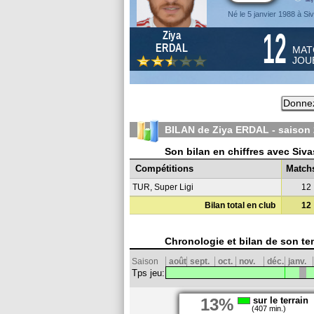
Né le 5 janvier 1988 à Si
12
Ziya
ERDAL
MAT
JOU
Donnez
BILAN de Ziya ERDAL - saison
Son bilan en chiffres avec Siv
Compétitions
Match
TUR, Super Ligi
12
Bilan total en club
12
Chronologie et bilan de son te
Saison
août
sept.
oct.
nov.
déc.
janv.
Tps jeu:
13%
sur le terrain
(407 min.)