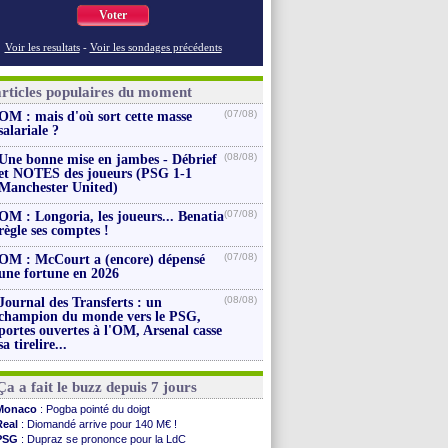
Voter
Voir les resultats
-
Voir les sondages précédents
articles populaires du moment
(07/08)
OM : mais d'où sort cette masse
salariale ?
(08/08)
Une bonne mise en jambes - Débrief
et NOTES des joueurs (PSG 1-1
Manchester United)
(07/08)
OM : Longoria, les joueurs... Benatia
règle ses comptes !
(07/08)
OM : McCourt a (encore) dépensé
une fortune en 2026
(08/08)
Journal des Transferts : un
champion du monde vers le PSG,
portes ouvertes à l'OM, Arsenal casse
sa tirelire...
Ça a fait le buzz depuis 7 jours
Monaco
: Pogba pointé du doigt
Real
: Diomandé arrive pour 140 M€ !
PSG
: Dupraz se prononce pour la LdC