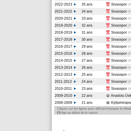
2022-2023
35 ans
Sivasspor
(
2021-2022
34 ans
Sivasspor
(
2020-2021
33 ans
Sivasspor
(
2019-2020
32 ans
Sivasspor
(
2018-2019
31 ans
Sivasspor
(
2017-2018
30 ans
Sivasspor
(
2016-2017
29 ans
Sivasspor
(
2015-2016
28 ans
Sivasspor
(
2014-2015
27 ans
Sivasspor
(
2013-2014
26 ans
Sivasspor
(
2012-2013
25 ans
Sivasspor
(
2011-2012
24 ans
Sivasspor
(
2010-2011
23 ans
Sivasspor
(
2009-2010
22 ans
Anadolu Üs
2008-2009
21 ans
Kýrþehirspo
Cliquez sur les lignes pour afficher/masquer le déta
(*)
Age au début de la saison