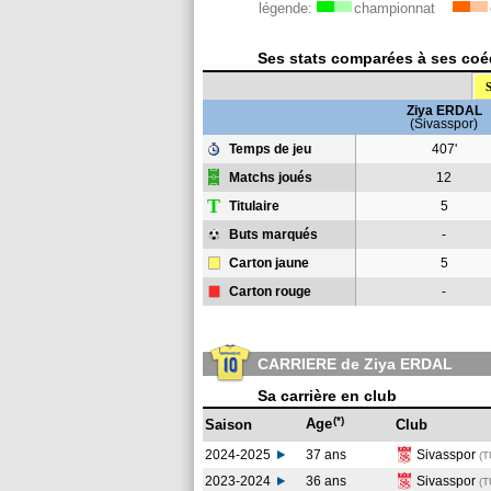
légende:
championnat
Ses stats comparées à ses coéq
S
Ziya ERDAL
(Sivasspor)
Temps de jeu
407'
Matchs joués
12
T
Titulaire
5
Buts marqués
-
Carton jaune
5
Carton rouge
-
CARRIERE de Ziya ERDAL
Sa carrière en club
(*)
Age
Saison
Club
2024-2025
37 ans
Sivasspor
(T
2023-2024
36 ans
Sivasspor
(