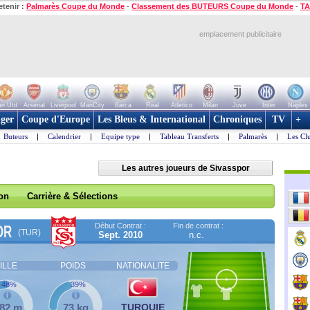
etenir :
Palmarès Coupe du Monde
-
Classement des BUTEURS Coupe du Monde
-
TA
emplacement publicitaire
n Utd
Arsenal
Liverpool
ManCity
Barca
Real
Atletico
Milan
Juve
Inter
Naples
ger
Coupe d'Europe
Les Bleus & International
Chroniques
TV
+
Buteurs
|
Calendrier
|
Equipe type
|
Tableau Transferts
|
Palmarès
|
Les Cl
Les autres joueurs de Sivasspor
son
Carrière & Sélections
Début Contrat :
Fin de contrat :
OR
(TUR)
Sept. 2010
n.c.
ILLE
POIDS
NATIONALITE
48%
39%
,82 m
73 kg
TURQUIE