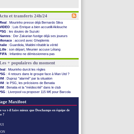
Actu et transferts 24h/24
Real
: Mourinho presse déjà Bernardo Silva
VIDEO
: Luis Enrique a bien accueilli Akliouche
PSG
: les doutes de Suzuki
Nantes
: Der Zakarian fustige déjà ses joueurs
Monaco
: accord avec Ghejdemis
Italie
: Guardiola, Maldini rétablit la vérité
Lille
: son départ, Meunier accuse Létang
FIFA
: Infantino ne démissionnera pas
Barça
: Flick esquive pour Ferran Torres
Les + populaires du moment
Liverpool
: Araujo, une option d'achat à 55 M€
Lens
: inquiétude pour Édouard
Real
: Mourinho durcit les règles
Man Utd
: Vitek vendu à Middlesbrough (off.)
PSG
: 4 retours dans le groupe face à Man Utd ?
PSV
: Sano recruté pour 14,5 M€ (officiel)
OM
: Dupraz "alarmé" par la situation
OM
: Coventry pense à Angel Gomes
OM
: le PSG, les précisions de Benatia
PSG
: Rafel Pol satisfait des progrès
OM
: Benatia et la "médiocrité" dans le club
Amical
: le Barça vainqueur puis battu
PSG
: Liverpool va proposer 115 M€ pour Barcola
Inter
: Calhanoglu prêt à prolonger
OM
: B. Genesio - "ce n'est pas idéal"
Nice
: Abdelmonem veut rester
OM
: Côme pousse pour Gouiri
age Maxifoot
L2
: le classement complet
L2
: les résultats de la soirée
e va t-il faire mieux que Deschamps en équipe de
Amical
: Le Havre renversé par Oviedo
e ?
Amical
: Nice battu aux tirs au but
Benfica
: Ivanovic proche de Lens
UI
OM
: Dupraz "alarmé" par la situation
NON
Voir les brèves précédentes