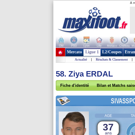
A r
OM
PSG
Lyon
Lille
Monaco
Chelsea
Ma
+ de clubs
Mercato
Ligue 1
L2/Coupes
Etran
Actualité
|
Résultats & Classement
|
58. Ziya ERDAL
Fiche d'identité
Bilan et Matchs sai
SIVASSP
AGE
TA
37
ans
1