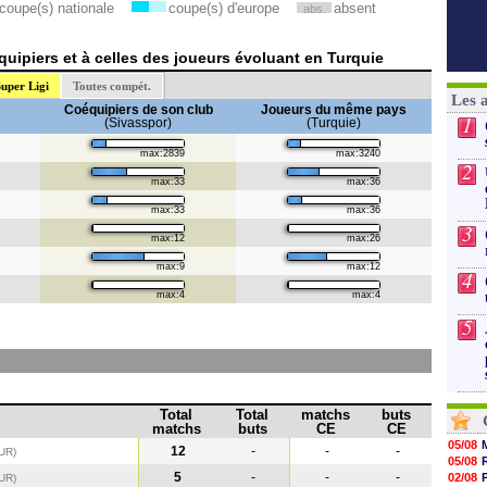
coupe(s) nationale
coupe(s) d'europe
absent
abs.
uipiers et à celles des joueurs évoluant en Turquie
uper Ligi
Toutes compét.
Les 
Coéquipiers de son club
Joueurs du même pays
1
(Sivasspor)
(Turquie)
max:2839
max:3240
2
max:33
max:36
max:33
max:36
3
max:12
max:26
max:9
max:12
4
max:4
max:4
5
Total
Total
matchs
buts
matchs
buts
CE
CE
05/08
12
-
-
-
UR)
05/08
5
-
-
-
02/08
TUR
)