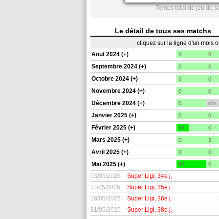
Temps total de jeu de 
Le détail de tous ses matchs
cliquez sur la ligne d'un mois 
Aout 2024 (+)
0
0
Septembre 2024 (+)
0
0
Octobre 2024 (+)
0
0
Novembre 2024 (+)
0
0
Décembre 2024 (+)
0
abs.
Janvier 2025 (+)
0
0
Février 2025 (+)
38
0
Mars 2025 (+)
0
3
Avril 2025 (+)
0
0
Mai 2025 (+)
90
0
03/05/2025
Super Ligi, 34e j.
11/05/2025
Super Ligi, 35e j.
18/05/2025
Super Ligi, 36e j.
31/05/2025
Super Ligi, 38e j.