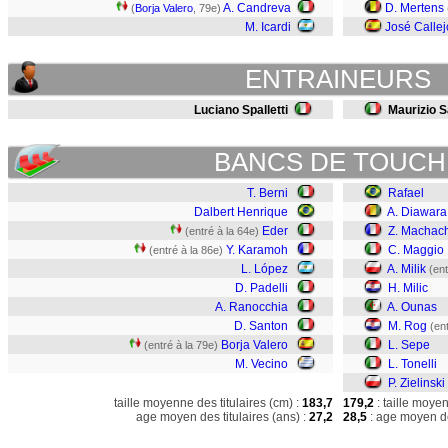
A. Candreva
D. Mertens
(
Borja Valero
, 79e)
M. Icardi
José Calle
ENTRAINEURS
Luciano Spalletti
Maurizio S
BANCS DE TOUCH
T. Berni
Rafael
Dalbert Henrique
A. Diawara
Eder
Z. Machac
(entré à la 64e)
Y. Karamoh
C. Maggio
(entré à la 86e)
L. López
A. Milik
(ent
D. Padelli
H. Milic
A. Ranocchia
A. Ounas
D. Santon
M. Rog
(en
Borja Valero
L. Sepe
(entré à la 79e)
M. Vecino
L. Tonelli
P. Zielinski
taille moyenne des titulaires (cm) :
183,7
179,2
: taille moye
age moyen des titulaires (ans) :
27,2
28,5
: age moyen de