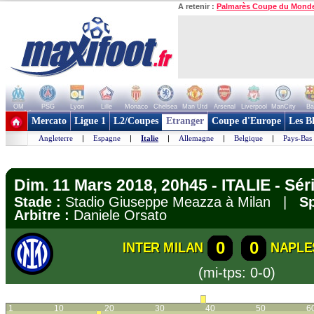
A retenir :
Palmarès Coupe du Mond
OM
PSG
Lyon
Lille
Monaco
Chelsea
Man Utd
Arsenal
Liverpool
ManCity
Ba
+ de clubs
Mercato
Ligue 1
L2/Coupes
Etranger
Coupe d'Europe
Les B
Angleterre
|
Espagne
|
Italie
|
Allemagne
|
Belgique
|
Pays-Bas
Dim. 11 Mars 2018, 20h45 - ITALIE - Sér
Stade :
Stadio Giuseppe Meazza à Milan |
Sp
Arbitre :
Daniele Orsato
0
0
INTER MILAN
NAPLE
(mi-tps: 0-0)
1
10
20
30
40
50
6