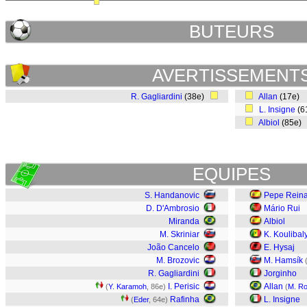
BUTEURS
AVERTISSEMENT
R. Gagliardini
(38e)
Allan
(17e)
L. Insigne
(6
Albiol
(85e)
EQUIPES
S. Handanovic
Pepe Rein
D. D'Ambrosio
Mário Rui
Miranda
Albiol
M. Skriniar
K. Koulibal
João Cancelo
E. Hysaj
M. Brozovic
M. Hamsík
R. Gagliardini
Jorginho
I. Perisic
Allan
(
Y. Karamoh
, 86e)
(
M. R
Rafinha
L. Insigne
(
Eder
, 64e)