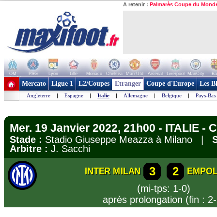
A retenir :
Palmarès Coupe du Mond
OM
PSG
Lyon
Lille
Monaco
Chelsea
Man Utd
Arsenal
Liverpool
ManCity
Ba
+ de clubs
Mercato
Ligue 1
L2/Coupes
Etranger
Coupe d'Europe
Les B
Angleterre
|
Espagne
|
Italie
|
Allemagne
|
Belgique
|
Pays-Bas
Mer. 19 Janvier 2022, 21h00 - ITALIE - C
Stade :
Stadio Giuseppe Meazza à Milano |
S
Arbitre :
J. Sacchi
3
2
INTER MILAN
EMPOL
(mi-tps: 1-0)
après prolongation (fin : 2-