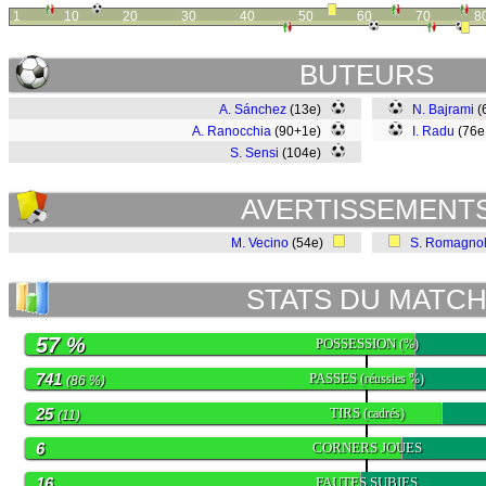
1
10
20
30
40
50
60
70
8
BUTEURS
A. Sánchez
(13e)
N. Bajrami
(
A. Ranocchia
(90+1e)
I. Radu
(76e
S. Sensi
(104e)
AVERTISSEMENT
M. Vecino
(54e)
S. Romagnol
STATS DU MATC
57 %
POSSESSION
(%)
741
PASSES
(réussies %)
(86 %)
25
TIRS
(cadrés)
(11)
6
CORNERS JOUES
16
FAUTES SUBIES