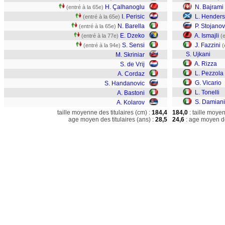
H. Çalhanoglu
N. Bajrami
(entré à la 65e)
I. Perisic
L. Hender
(entré à la 65e)
N. Barella
P. Stojanov
(entré à la 65e)
E. Dzeko
A. Ismajli
(entré à la 77e)
(
S. Sensi
J. Fazzini
(entré à la 94e)
(
S. Ujkani
M. Skriniar
A. Rizza
S. de Vrij
L. Pezzola
A. Cordaz
G. Vicario
S. Handanovic
L. Tonelli
A. Bastoni
S. Damiani
A. Kolarov
taille moyenne des titulaires (cm) :
184,4
184,0
: taille moye
age moyen des titulaires (ans) :
28,5
24,6
: age moyen de