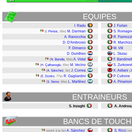
EQUIPES
I. Radu
J. Furlan
M. Darmian
S. Romagno
(
I. Perisic
, 65e)
A. Ranocchia
R. Fiamozz
D. D'Ambrosio
R. Marchiz
F. Dimarco
M. Viti
D. Dumfries
L. Stulac
A. Vidal
F. Bandinell
(
N. Barella
, 65e)
M. Vecino
S. Zurkows
(
H. Çalhanoglu
, 65e)
J. Correa
K. Asllani
(
A. Sánchez
, 5e)
(
J
R. Gagliardini
P. Cutrone
(
E. Dzeko
, 77e)
L. Martínez
A. Pinamon
(
S. Sensi
, 94e)
ENTRAINEURS
S. Inzaghi
A. Andreaz
BANCS DE TOUCH
A. Sánchez
S. Ricci
(entré à la 5e)
(en