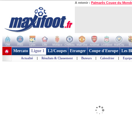
A retenir :
Palmarès Coupe du Mond
OM
PSG
Lyon
Lille
Monaco
Chelsea
Man Utd
Arsenal
Liverpool
ManCity
Ba
+ de clubs
Mercato
Ligue 1
L2/Coupes
Etranger
Coupe d'Europe
Les B
Actualité
|
Résultats & Classement
|
Buteurs
|
Calendrier
|
Equipe