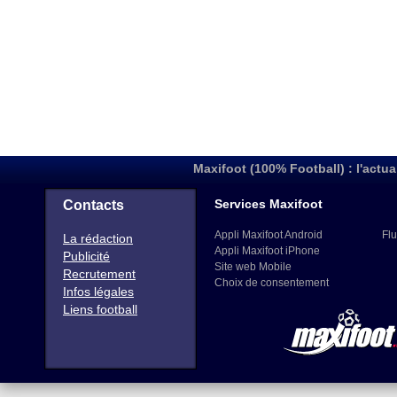
Maxifoot (100% Football) : l'actua
Services Maxifoot
Contacts
Appli Maxifoot Android
Flu
La rédaction
Appli Maxifoot iPhone
Publicité
Site web Mobile
Recrutement
Choix de consentement
Infos légales
Liens football