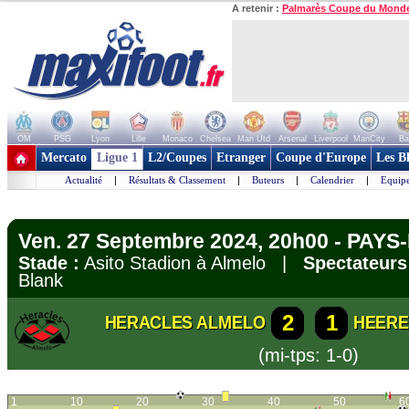
A retenir :
Palmarès Coupe du Mond
OM
PSG
Lyon
Lille
Monaco
Chelsea
Man Utd
Arsenal
Liverpool
ManCity
Ba
+ de clubs
Mercato
Ligue 1
L2/Coupes
Etranger
Coupe d'Europe
Les B
Actualité
|
Résultats & Classement
|
Buteurs
|
Calendrier
|
Equipe
Ven. 27 Septembre 2024, 20h00 - PAYS-
Stade :
Asito Stadion à Almelo |
Spectateurs
Blank
2
1
HERACLES ALMELO
HEERE
(mi-tps: 1-0)
1
10
20
30
40
50
6