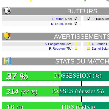
BUTEURS
D. Mirani
(25e)
D. Rallis (5
M. Engels
(87e)
AVERTISSEMENT
S. Podgoreanu
(32e)
O. Braude
(
R. Roosken
(75e)
Daniel Sela
STATS DU MATC
37 %
POSSESSION
(%)
314
PASSES
(réussies %)
(77 %)
16
TIRS
(cadrés)
(9)