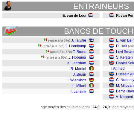
ENTRAINEURS
E. van de Looi
R. van Per
BANCS DE TOUCH
J. Talvitie
E. van Ee
(entré à la 57e)
(
J. Hornkamp
D. Hall
(entré à la 72e)
(ent
T. Bruns
Levi Sman
(entré à la 72e)
J. Hoogma
S. Kersten
(entré à la 90e)
K. Leerdam
Daniel Sel
I. Ahmed
R. Mantel
Hussein Al
J. Bruijn
C. Nunnel
J. Wieckhoff
M. Milovan
L. Milani
Bernt Klav
T. Jansink
A. Noppert
age moyen des titulaires (ans) :
24,0
24,9
: age moyen de