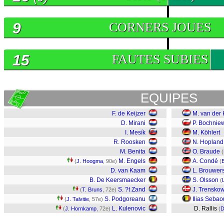
9
CORNERS JOUES
15
FAUTES SUBIES
EQUIPES
F. de Keijzer
M. van der 
D. Mirani
P. Bochnie
I. Mesík
M. Köhlert
R. Roosken
N. Hopland
M. Benita
O. Braude
(
M. Engels
A. Condé
(
J. Hoogma
, 90e)
(
D. van Kaam
L. Brouwer
B. De Keersmaecker
S. Olsson
(
S. ?t Zand
J. Trensko
(
T. Bruns
, 72e)
S. Podgoreanu
Ilias Sebao
(
J. Talvitie
, 57e)
L. Kulenovic
D. Rallis
(
J. Hornkamp
, 72e)
(
D