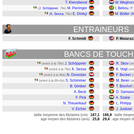
T. Kleindienst
W. Weghors
M. Pieringer
I. Bebou
(
J. Schöppner
, 78e)
(
T.
E. Dinkçi
M. Bülter
(
K. Sessa
, 78e)
(
R
ENTRAINEURS
F. Schmidt
P. Mataraz
BANCS DE TOUCH
J. Schöppner
R. Skov
(entré à la 78e)
(en
K. Sessa
K. Vogt
(entré à la 78e)
(ent
N. Dovedan
F. Becker
(entré à la 90e)
(
S. Schimmer
M. Beier
(entré à la 90+2e)
(e
B. Gimber
T. Bischof
(
A. Beck
D. Samass
F. Pick
A. Szalai
N. Theuerkauf
L. Philipp
V. Eicher
J. Justvan
taille moyenne des titulaires (cm) :
187,1
186,9
: taille moye
age moyen des titulaires (ans) :
25,8
29,4
: age moyen de