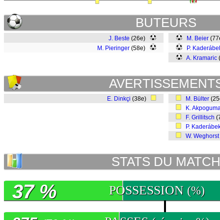
BUTEURS
J. Beste
(26e)
M. Beier
(77
M. Pieringer
(58e)
P. Kaderábe
A. Kramaric
AVERTISSEMENT
E. Dinkçi
(38e)
M. Bülter
(2
K. Akpogum
F. Grillitsch
(
P. Kaderábe
W. Weghorst
STATS DU MATC
37 %
POSSESSION
(%)