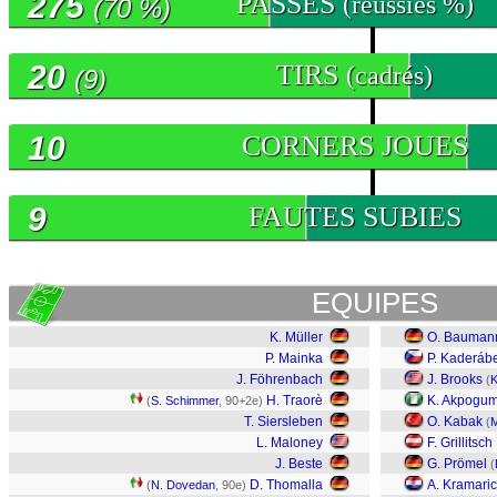
275
PASSES
(réussies %)
(70 %)
20
TIRS
(cadrés)
(9)
10
CORNERS JOUES
9
FAUTES SUBIES
EQUIPES
K. Müller
O. Bauman
P. Mainka
P. Kaderáb
J. Föhrenbach
J. Brooks
(
K
H. Traorè
K. Akpogu
(
S. Schimmer
, 90+2e)
T. Siersleben
O. Kabak
(
M
L. Maloney
F. Grillitsch
J. Beste
G. Prömel
(
D. Thomalla
A. Kramaric
(
N. Dovedan
, 90e)