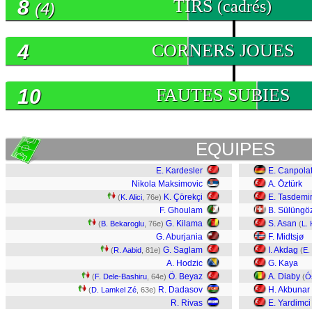
8
TIRS
(cadrés)
(4)
4
CORNERS JOUES
10
FAUTES SUBIES
EQUIPES
E. Kardesler
E. Canpola
Nikola Maksimovic
A. Öztürk
K. Çörekçi
E. Tasdemi
(
K. Alici
, 76e)
F. Ghoulam
B. Sülüngö
G. Kilama
S. Asan
(
B. Bekaroglu
, 76e)
(
L. 
G. Aburjania
F. Midtsjø
G. Saglam
I. Akdag
(
R. Aabid
, 81e)
(
E.
A. Hodzic
G. Kaya
Ö. Beyaz
A. Diaby
(
F. Dele-Bashiru
, 64e)
(
Ó
R. Dadasov
H. Akbunar
(
D. Lamkel Zé
, 63e)
R. Rivas
E. Yardimci