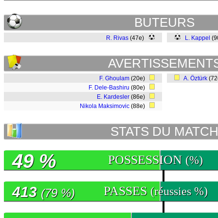
BUTEURS
R. Rivas
(47e)
L. Kappel
(9
AVERTISSEMENT
F. Ghoulam
(20e)
A. Öztürk
(7
F. Dele-Bashiru
(80e)
E. Kardesler
(86e)
Nikola Maksimovic
(88e)
STATS DU MATC
49 %
POSSESSION
(%)
413
PASSES
(réussies %)
(79 %)