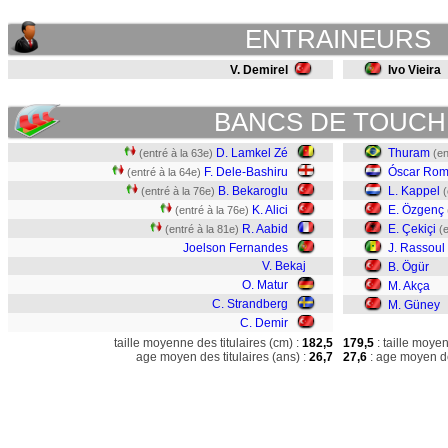
ENTRAINEURS
V. Demirel
Ivo Vieira
BANCS DE TOUCH
D. Lamkel Zé
Thuram
(entré à la 63e)
(en
F. Dele-Bashiru
Óscar Rom
(entré à la 64e)
B. Bekaroglu
L. Kappel
(entré à la 76e)
(
K. Alici
E. Özgenç
(entré à la 76e)
R. Aabid
E. Çekiçi
(entré à la 81e)
(
Joelson Fernandes
J. Rassoul
V. Bekaj
B. Ögür
O. Matur
M. Akça
C. Strandberg
M. Güney
C. Demir
taille moyenne des titulaires (cm) :
182,5
179,5
: taille moye
age moyen des titulaires (ans) :
26,7
27,6
: age moyen de