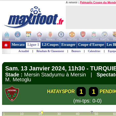
A retenir :
Palmarès Coupe du Mond
OM
PSG
Lyon
Lille
Monaco
Chelsea
Man Utd
Arsenal
Liverpool
ManCity
Ba
+ de clubs
Mercato
Ligue 1
L2/Coupes
Etranger
Coupe d'Europe
Les B
Actualité
|
Résultats & Classement
|
Buteurs
|
Calendrier
|
Equipe
Sam. 13 Janvier 2024, 11h30 - TURQUIE 
Stade :
Mersin Stadyumu à Mersin |
Spectat
M. Metoglu
1
1
HATAYSPOR
PENDI
(mi-tps: 0-0)
1
10
20
30
40
50
6